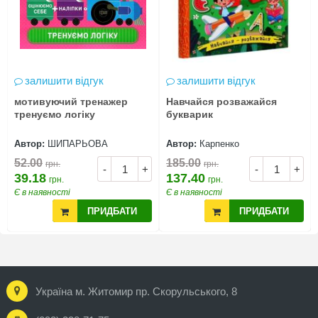
залишити відгук
залишити відгук
мотивуючий тренажер
Навчайся розважайся
тренуємо логіку
букварик
Автор:
ШИПАРЬОВА
Автор:
Карпенко
52.00
185.00
грн.
грн.
-
+
-
+
39.18
137.40
грн.
грн.
Є в наявності
Є в наявності
ПРИДБАТИ
ПРИДБАТИ
Україна м. Житомир пр. Скорульського, 8