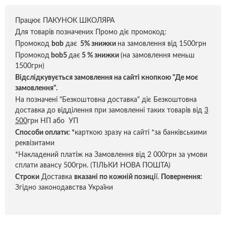
Працює ПАКУНОК ШКОЛЯРА
Для товарів позначених Промо діє промокод:
Промокод
bob
дає
5% знижки
на замовлення від 1500грн
Промокод
bob5
дає
5 % знижки
(на замовлення меньш
1500грн)
Відслідкувується замовлення на сайті кнопкою "Де моє
замовлення".
На позначені "Безкоштовна доставка" діє Безкоштовна
доставка до відділення при замовленні таких товарів від
3
500
грн НП або УП
Способи оплати:
*
карткою зразу на сайті *за банківськими
реквізитами
*Накладений платіж на Замовлення від 2 000грн за умови
сплати авансу 500грн. (ТІЛЬКИ НОВА ПОШТА)
Строки
Доставка
вказані по кожній позиці
ї.
Повернення:
Згідно законодавства України