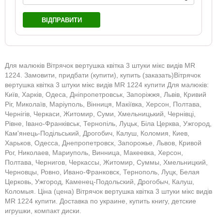
ВІДПРАВИТИ
Для малюків Вітрячок вертушка квітка 3 штуки мікс видів MR
1224. Замовити, придбати (купити), купить (заказать)Вітрячок
вертушка квітка 3 штуки мікс видів MR 1224 купити Для малюків:
Київ, Харків, Одеса, Дніпропетровськ, Запоріжжя, Львів, Кривий
Ріг, Миколаїв, Маріуполь, Вінниця, Макіївка, Херсон, Полтава,
Чернігів, Черкаси, Житомир, Суми, Хмельницький, Чернівці,
Рівне, Івано-Франківськ, Тернопіль, Луцьк, Біла Церква, Ужгород,
Кам'янець-Подільський, Дрогобич, Калуш, Коломия, Киев,
Харьков, Одесса, Днепропетровск, Запорожье, Львов, Кривой
Рог, Николаев, Мариуполь, Винница, Макеевка, Херсон,
Полтава, Чернигов, Черкассы, Житомир, Суммы, Хмельницкий,
Черновцы, Ровно, Ивано-Франковск, Тернополь, Луцк, Белая
Церковь, Ужгород, Каменец-Подольский, Дрогобыч, Калуш,
Коломыя. Ціна (цена) Вітрячок вертушка квітка 3 штуки мікс видів
MR 1224 купити. Доставка по украине, купить книгу, детские
игрушки, компакт диски.