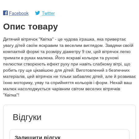
Facebook
Twitter
Опис товару
Дитячий вітрячок "Квітка" - це чудова іграшка, яка привертає
увагу дітей своїм яскравим та веселим виглядом. Завдяки своїй
компактній формі та розміру діаметру 9 см, цей вітрячок легко
тримати в руках малюка. Його яскраві кольори та рухомі
пелюстки створюють ефект руху при навіть слабкому вітрі, що
робить гру ще цікавішою для дітей. Виготовлений з безпечних
матеріалів, цей вітрячок не тільки забавляє дітей, але й розвиває
їхню моторику, уяву та сприйняття кольорів і форм. Нехай ваш
малюк насолоджується чарівним світом веселих вітрячків
"Квітка"!
Відгуки
Залишити відгук