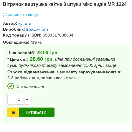
Вітрячок вертушка квітка 3 штуки мікс видів MR 1224
залишити відгук
Автор:
купити
Виробник:
іграшки опт
Код товару / ISBN:
6903317638604
Обкладинка:
М'яка
28.60
грн.
Ціна роздріб:
28.60
грн.
ціна при досягненні загальної
* Ціна опт:
суми будь-якого товару замовлення 1500 грн. і вище
Строки відвантаження, з моменту зарахування коштів:
2-3 робочих дня, залишилось мало
Є в наявності
-
+
ПРИДБАТИ