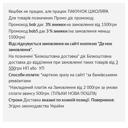
Кешбек не працює, але працює ПАКУНОК ШКОЛЯРА
Для товарів позначених Промо діє промокод:
Промокод
bob
дає
3% знижки
на замовлення від 1500грн
Промокод
bob5
дає
3 % знижки
(на замовлення меньш
1500грн)
Відслідкувується замовлення на сайті кнопкою "Де моє
замовлення".
На позначені "Безкоштовна доставка" діє Безкоштовна
доставка до відділення при замовленні таких товарів від
3
500
грн НП або УП
Способи оплати:
*
карткою зразу на сайті *за банківськими
реквізитами
*Накладений платіж на Замовлення від 2 000грн за умови
сплати авансу 500грн. (ТІЛЬКИ НОВА ПОШТА)
Строки
Доставка
вказані по кожній позиці
ї.
Повернення:
Згідно законодавства України