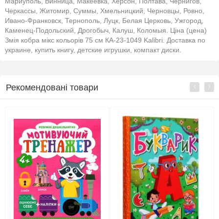
Мариуполь, Винница, Макеевка, Херсон, Полтава, Чернигов,
Черкассы, Житомир, Суммы, Хмельницкий, Черновцы, Ровно,
Ивано-Франковск, Тернополь, Луцк, Белая Церковь, Ужгород,
Каменец-Подольский, Дрогобыч, Калуш, Коломыя. Ціна (цена)
Змія кобра мікс кольорів 75 см КА-23-1049 Kalibri. Доставка по
украине, купить книгу, детские игрушки, компакт диски.
Рекомендовані товари