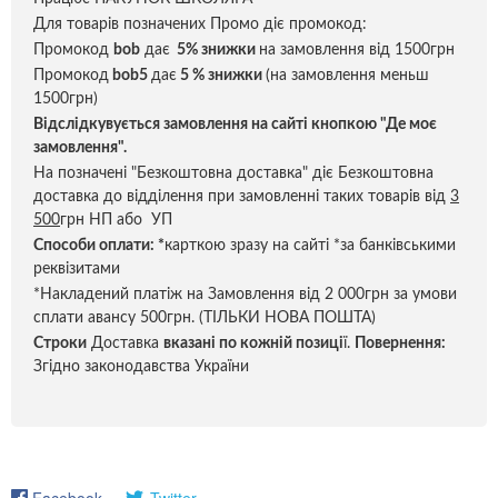
Для товарів позначених Промо діє промокод:
Промокод
bob
дає
5% знижки
на замовлення від 1500грн
Промокод
bob5
дає
5 % знижки
(на замовлення меньш
1500грн)
Відслідкувується замовлення на сайті кнопкою "Де моє
замовлення".
На позначені "Безкоштовна доставка" діє Безкоштовна
доставка до відділення при замовленні таких товарів від
3
500
грн НП або УП
Способи оплати:
*
карткою зразу на сайті *за банківськими
реквізитами
*Накладений платіж на Замовлення від 2 000грн за умови
сплати авансу 500грн. (ТІЛЬКИ НОВА ПОШТА)
Строки
Доставка
вказані по кожній позиці
ї.
Повернення:
Згідно законодавства України
Facebook
Twitter