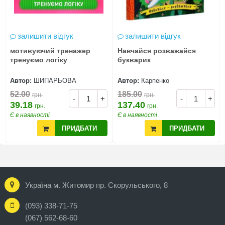
залишити відгук
залишити відгук
мотивуючий тренажер
Навчайся розважайся
тренуємо логіку
букварик
Автор:
ШИПАРЬОВА
Автор:
Карпенко
52.00
185.00
грн.
грн.
-
+
-
+
39.18
137.40
грн.
грн.
Є в наявності
Є в наявності
ПРИДБАТИ
ПРИДБАТИ
Україна м. Житомир пр. Скорульського, 8
(093) 338-71-75
(067) 562-68-60