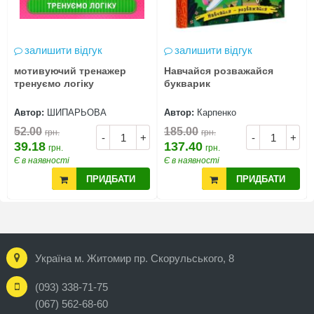
залишити відгук
залишити відгук
мотивуючий тренажер
Навчайся розважайся
тренуємо логіку
букварик
Автор:
ШИПАРЬОВА
Автор:
Карпенко
52.00
185.00
грн.
грн.
-
+
-
+
39.18
137.40
грн.
грн.
Є в наявності
Є в наявності
ПРИДБАТИ
ПРИДБАТИ
Україна м. Житомир пр. Скорульського, 8
(093) 338-71-75
(067) 562-68-60