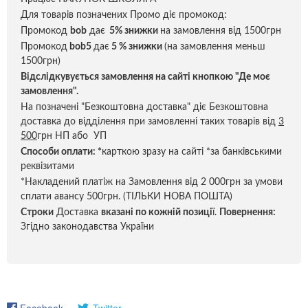
Для товарів позначених Промо діє промокод:
Промокод
bob
дає
5% знижки
на замовлення від 1500грн
Промокод
bob5
дає
5 % знижки
(на замовлення меньш
1500грн)
Відслідкувується замовлення на сайті кнопкою "Де моє
замовлення".
На позначені "Безкоштовна доставка" діє Безкоштовна
доставка до відділення при замовленні таких товарів від
3
500
грн НП або УП
Способи оплати:
*
карткою зразу на сайті *за банківськими
реквізитами
*Накладений платіж на Замовлення від 2 000грн за умови
сплати авансу 500грн. (ТІЛЬКИ НОВА ПОШТА)
Строки
Доставка
вказані по кожній позиці
ї.
Повернення:
Згідно законодавства України
Facebook
Twitter