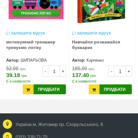
залишити відгук
залишити відгук
мотивуючий тренажер
Навчайся розважайся
тренуємо логіку
букварик
Автор:
ШИПАРЬОВА
Автор:
Карпенко
52.00
185.00
грн.
грн.
-
+
-
+
39.18
137.40
грн.
грн.
Є в наявності
Є в наявності
ПРИДБАТИ
ПРИДБАТИ
Україна м. Житомир пр. Скорульського, 8
(093) 338-71-75