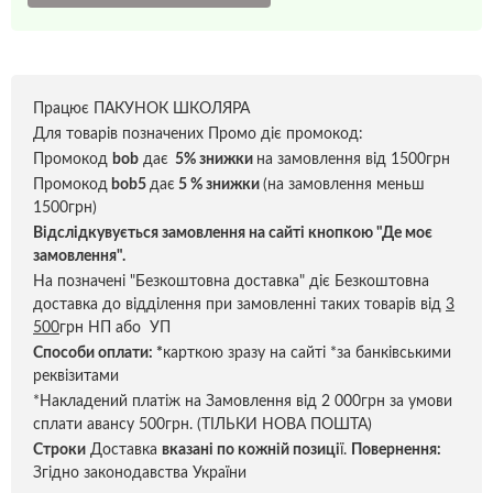
Працює ПАКУНОК ШКОЛЯРА
Для товарів позначених Промо діє промокод:
Промокод
bob
дає
5% знижки
на замовлення від 1500грн
Промокод
bob5
дає
5 % знижки
(на замовлення меньш
1500грн)
Відслідкувується замовлення на сайті кнопкою "Де моє
замовлення".
На позначені "Безкоштовна доставка" діє Безкоштовна
доставка до відділення при замовленні таких товарів від
3
500
грн НП або УП
Способи оплати:
*
карткою зразу на сайті *за банківськими
реквізитами
*Накладений платіж на Замовлення від 2 000грн за умови
сплати авансу 500грн. (ТІЛЬКИ НОВА ПОШТА)
Строки
Доставка
вказані по кожній позиці
ї.
Повернення:
Згідно законодавства України