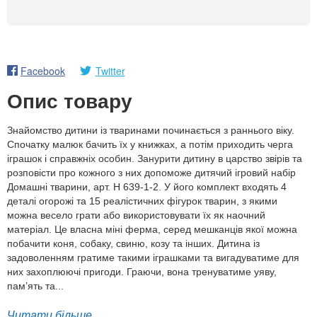
Facebook
Twitter
Опис товару
Знайомство дитини із тваринами починається з раннього віку.
Спочатку малюк бачить їх у книжках, а потім приходить черга
іграшок і справжніх особин. Занурити дитину в царство звірів та
розповісти про кожного з них допоможе дитячий ігровий набір
Домашні тварини, арт. H 639-1-2. У його комплект входять 4
деталі огорожі та 15 реалістичних фігурок тварин, з якими
можна весело грати або використовувати їх як наочний
матеріал. Це власна міні ферма, серед мешканців якої можна
побачити коня, собаку, свиню, козу та інших. Дитина із
задоволенням гратиме такими іграшками та вигадуватиме для
них захоплюючі пригоди. Граючи, вона тренуватиме уяву,
пам’ять та...
Читати більше