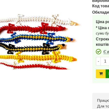
Виробни
Код това
Обклади
Ціна р
* Ціна
суми бу
Строки
коштів
Є 
-
Прац
Для то