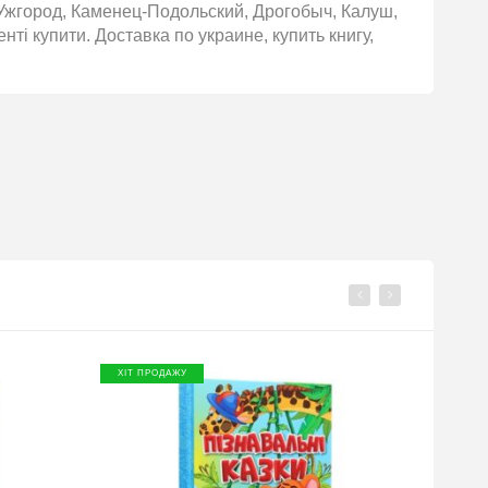
Ужгород, Каменец-Подольский, Дрогобыч, Калуш,
ті купити. Доставка по украине, купить книгу,
ХІТ ПРОДАЖУ
ХІТ П