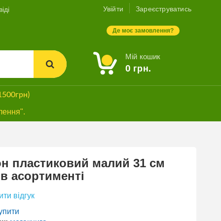
Увійти
Зареєструватись
іді
Де моє замовлення?
Мій кошик
0
грн.
1500грн)
лення".
н пластиковий малий 31 см
ХІТ ПРОДАЖУ
 в асортименті
ПРОМО
БЕЗКОШТОВНА
ДОСТАВКА*
ти відгук
упити