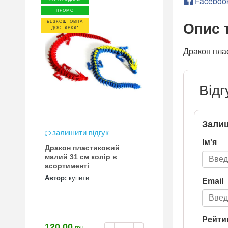
Faceboo
ПРОМО
БЕЗКОШТОВНА
Опис 
ДОСТАВКА*
Дракон плас
Відг
Залиш
залишити відгук
Ім'я
Дракон пластиковий
малий 31 см колір в
асортименті
Автор:
купити
Email
Рейти
120.00