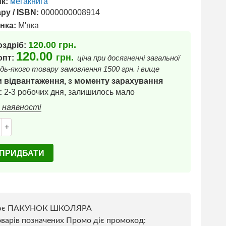
к:
мегакнига
ру / ISBN:
0000000008914
нка:
М'яка
120.00
грн.
оздріб:
120.00
грн.
 опт:
ціна при досягненні загальної
дь-якого товару замовлення 1500 грн. і вище
 відвантаження, з моменту зарахування
:
2-3 робочих дня, залишилось мало
в наявності
+
ПРИДБАТИ
ює ПАКУНОК ШКОЛЯРА
варів позначених Промо діє промокод: