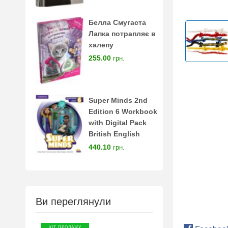
Белла Смугаста
Лапка потрапляє в
халепу
255.00
грн.
Super Minds 2nd
Edition 6 Workbook
with Digital Pack
British English
440.10
грн.
Ви переглянули
ХІТ ПРОДАЖУ