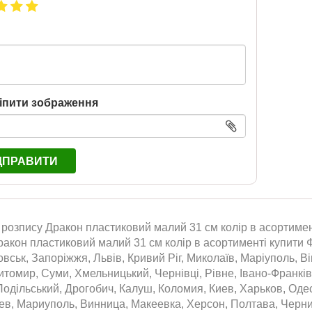
іпити зображення
ДПРАВИТИ
 розпису Дракон пластиковий малий 31 см колір в асортимент
ракон пластиковий малий 31 см колір в асортименті купити Фі
вськ, Запоріжжя, Львів, Кривий Ріг, Миколаїв, Маріуполь, Ві
томир, Суми, Хмельницький, Чернівці, Рівне, Івано-Франківс
одільський, Дрогобич, Калуш, Коломия, Киев, Харьков, Оде
аев, Мариуполь, Винница, Макеевка, Херсон, Полтава, Черн