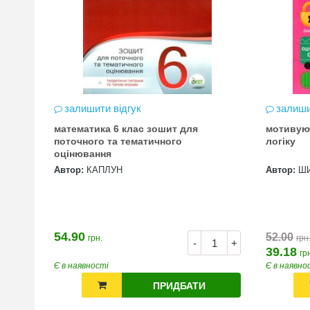
залишити відгук
залиши
математика 6 клас зошит для
мотивую
цена
поточного та тематичного
логіку
оцінювання
Автор:
КАПЛУН
Автор:
Ш
54.90
52.00
грн.
грн
+
-
+
39.18
гр
Є в наявності
Є в наявно
ПРИДБАТИ