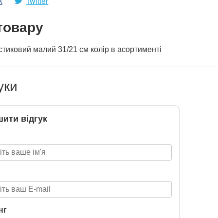
k
Twitter
товару
тиковий малий 31/21 см колір в асортименті
уки
ити відгук
нг