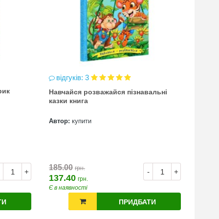
відгуків: 3
відг
рик
Навчайся розважайся пізнавальні
чинка
казки книга
(точи
Автор:
купити
Автор
7.00
185.00
грн.
+
-
+
137.40
грн.
Є в наявності
Є в на
ТИ
ПРИДБАТИ