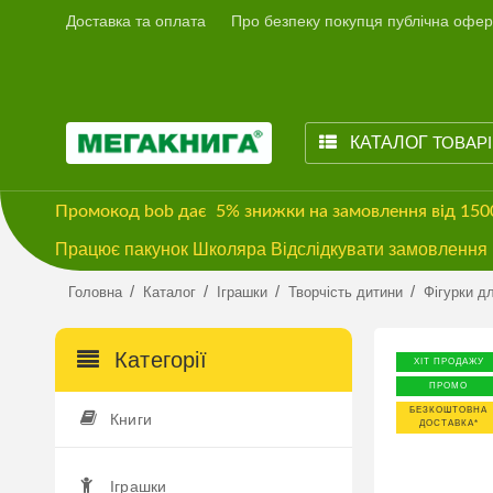
Доставка та оплата
Про безпеку покупця публічна офер
КАТАЛОГ
ТОВАР
Промокод
bob
дає
5% знижки
на замовлення від 15
Працює пакунок Школяра Відслідкувати замовлення м
/
/
/
/
Головна
Каталог
Іграшки
Творчість дитини
Фігурки д
Категорії
ХІТ ПРОДАЖУ
ПРОМО
БЕЗКОШТОВНА
Книги
ДОСТАВКА*
Іграшки