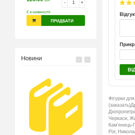
грн.
-
+
Є в наявності
Відгук
ПРИДБАТИ
Прикр
Новини
ВІ
Фігурки для
(заказать)Д
Дніпропетро
Черкаси, Жи
Кам'янець-П
Рог, Никол