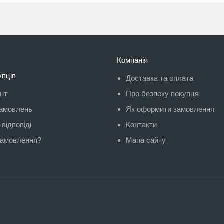
Компанія
упців
Доставка та оплата
унт
Про безпеку покупця
замовлень
Як оформити замовлення
відповіді
Контакти
замовлення?
Мапа сайту