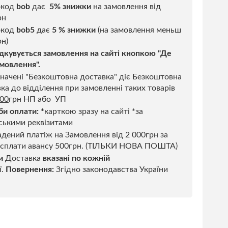
окод
bob
дає
5% знижки
на замовлення від
рн
код
bob5
дає
5 % знижки
(на замовлення меньш
н)
дкувується замовлення на сайті кнопкою "Де
мовлення".
начені "Безкоштовна доставка" діє Безкоштовна
ка до відділення при замовленні таких товарів
500
грн НП або УП
би оплати:
*
карткою зразу на сайті *за
ськими реквізитами
дений платіж на Замовлення від 2 000грн за
 сплати авансу 500грн. (ТІЛЬКИ НОВА ПОШТА)
и
Доставка
вказані по кожній
ї.
Повернення:
Згідно законодавства України