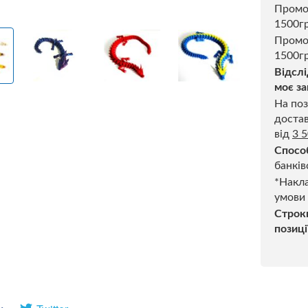
Пром
1500г
Промо
1500гр
Відслі
моє за
На поз
достав
від
3 
Спосо
банків
*Накла
умови
Строк
позиці