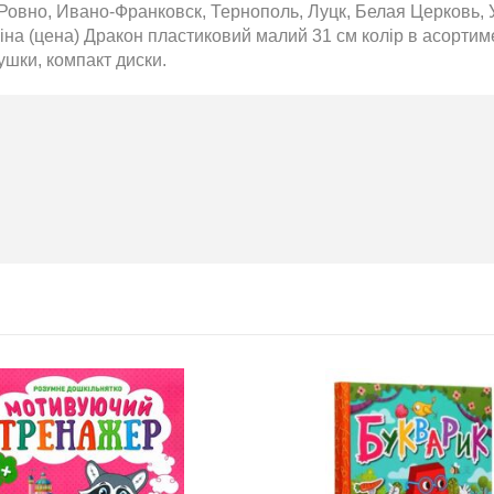
Ровно, Ивано-Франковск, Тернополь, Луцк, Белая Церковь, 
на (цена) Дракон пластиковий малий 31 см колір в асортимен
ушки, компакт диски.
Т 2026
Нова пошта та BMW
розігрують автомобіль!
2020-06-09
6 за
Нова пошта та BMW розігрують
цтва Ранок
автомобіль! Пам’ятайте: кожна
посилка — це один шанс стати
власником нового автомобіля.
Період дії акції: 15.06 - 31.07
Механіка: отримуй одну посилку
Новою поштою і приймай
участь в розіграші авто. Кожна
посилка = 1 шанс на виграш
Максимальна кількість шансів -
15 Реєстрація в акції за номером
телефону Сторінка
акції: http://novaposhta.ua/win_bmw