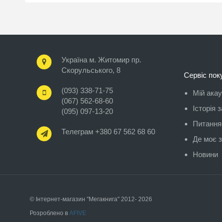
Україна м. Житомир пр.
Скорульського, 8
Сервіс пок
(093) 338-71-75
Мій ака
(067) 562-68-60
Історія 
(095) 097-13-20
Питання-
Телеграм +380 67 562 68 60
Де моє 
Новини
© Інтернет-магазин "Мегакнига" 2012- 2026
Розроблено в
AFIVE