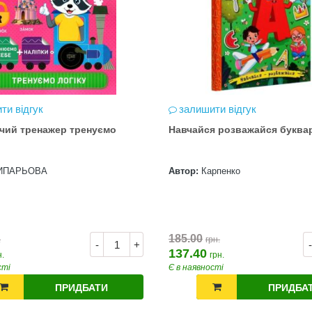
ти відгук
залишити відгук
чий тренажер тренуємо
Навчайся розважайся буква
ИПАРЬОВА
Автор:
Карпенко
185.00
.
грн.
-
+
-
137.40
н.
грн.
сті
Є в наявності
ПРИДБАТИ
ПРИДБА