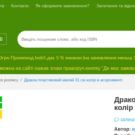
та
Контакти
Як оформити замовлення?
Запитання та відпов
ІВ
00грн
Промокод
bob5
дає
5 % знижки
(на замовлення меньш 
ожна на сайті нажав згори праворуч кнопку "Де моє замов
Previous
Next
/
ля розпису
Дракон пластиковий малий 31 см колір в асортименті
Драко
ХІТ ПРОДАЖУ
колір
ПРОМО
БЕЗКОШТОВНА
ДОСТАВКА*
залиши
Автор:
к