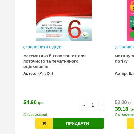
залишити відгук
залиши
математика 6 клас зошит для
мотивую
цена
поточного та тематичного
логіку
оцінювання
Автор:
КАПЛУН
Автор:
Ш
54.90
52.00
грн.
грн
+
-
+
39.18
гр
Є в наявності
Є в наявно
ПРИДБАТИ