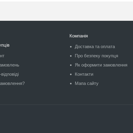
Компанія
упців
Доставка та оплата
унт
Про безпеку покупця
замовлень
Як оформити замовлення
відповіді
Контакти
замовлення?
Мапа сайту