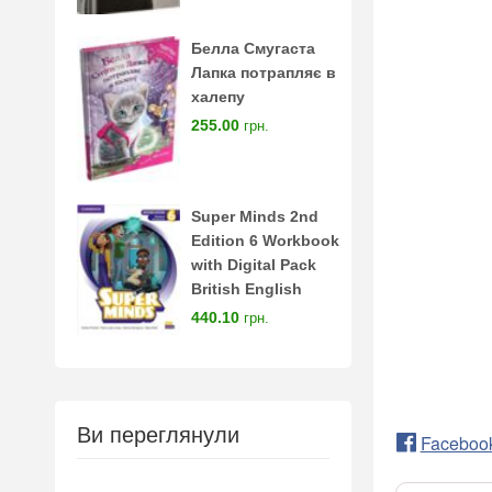
Белла Смугаста
Лапка потрапляє в
халепу
255.00
грн.
Super Minds 2nd
Edition 6 Workbook
with Digital Pack
British English
440.10
грн.
Ви переглянули
Faceboo