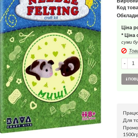
Виробни
Код това
Обклади
Ціна р
* Ціна
суми бу
Тов
-
ПОВІ
Прац
Для то
Пром
1500г