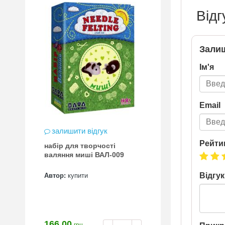
Відг
Залиш
Ім'я
Email
залишити відгук
Рейти
набір для творчості
валяння миші ВАЛ-009
Відгук
Автор:
купити
166.00