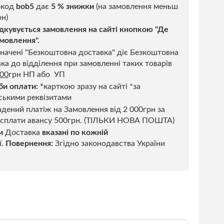
код
bob5
дає
5 % знижки
(на замовлення меньш
н)
дкувується замовлення на сайті кнопкою "Де
мовлення".
начені "Безкоштовна доставка" діє Безкоштовна
ка до відділення при замовленні таких товарів
500
грн НП або УП
би оплати:
*
карткою зразу на сайті *за
ськими реквізитами
дений платіж на Замовлення від 2 000грн за
 сплати авансу 500грн. (ТІЛЬКИ НОВА ПОШТА)
и
Доставка
вказані по кожній
ї.
Повернення:
Згідно законодавства України