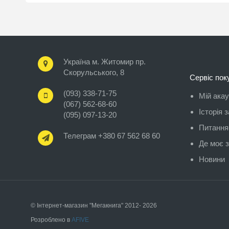
Україна м. Житомир пр.
Скорульського, 8
Сервіс пок
(093) 338-71-75
Мій ака
(067) 562-68-60
Історія 
(095) 097-13-20
Питання-
Телеграм +380 67 562 68 60
Де моє 
Новини
© Інтернет-магазин "Мегакнига" 2012- 2026
Розроблено в
AFIVE