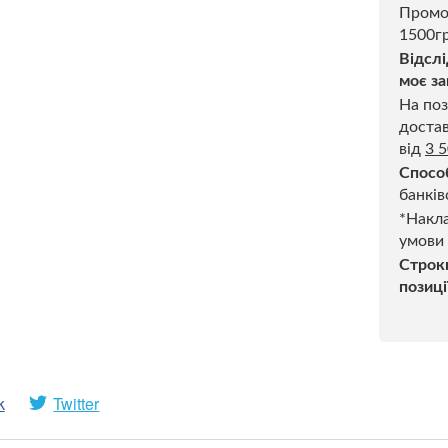
Промо
1500гр
Відслі
моє за
На поз
достав
від
3 
Спосо
банків
*Накла
умови
Строк
позиці
k
Twitter