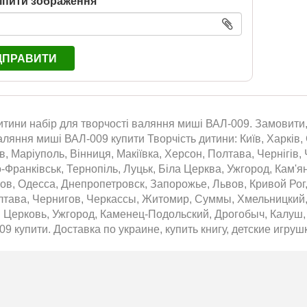
іпити зображення
ДПРАВИТИ
итини набір для творчості валяння миші ВАЛ-009. Замовити, 
аляння миші ВАЛ-009 купити Творчість дитини: Київ, Харків,
їв, Маріуполь, Вінниця, Макіївка, Херсон, Полтава, Чернігів
о-Франківськ, Тернопіль, Луцьк, Біла Церква, Ужгород, Кам'
ов, Одесса, Днепропетровск, Запорожье, Львов, Кривой Рог
лтава, Чернигов, Черкассы, Житомир, Суммы, Хмельницкий,
 Церковь, Ужгород, Каменец-Подольский, Дрогобыч, Калуш, 
9 купити. Доставка по украине, купить книгу, детские игрушк