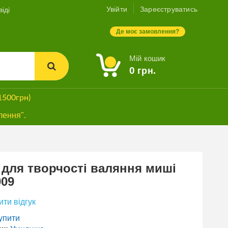
Увійти
Зареєструватись
іді
Де моє замовлення?
Мій кошик
0
грн.
1500грн)
лення".
 для творчості валяння миші
009
ти відгук
упити