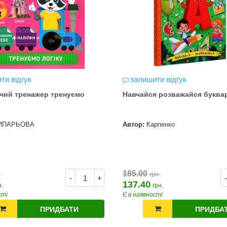
ти відгук
залишити відгук
чий тренажер тренуємо
Навчайся розважайся буква
ИПАРЬОВА
Автор:
Карпенко
185.00
.
грн.
-
+
-
137.40
н.
грн.
сті
Є в наявності
ПРИДБАТИ
ПРИДБА