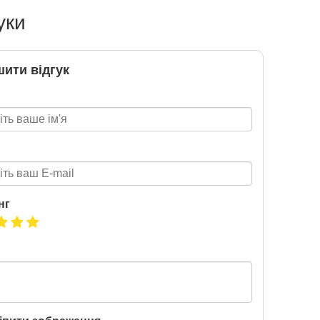
уки
ити відгук
нг