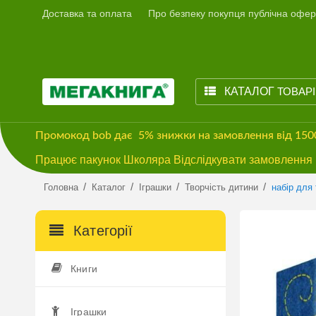
Доставка та оплата
Про безпеку покупця публічна офер
КАТАЛОГ
ТОВАР
Промокод
bob
дає
5% знижки
на замовлення від 15
Працює пакунок Школяра Відслідкувати замовлення м
/
/
/
/
Головна
Каталог
Іграшки
Творчість дитини
набір для
Категорії
Книги
Іграшки