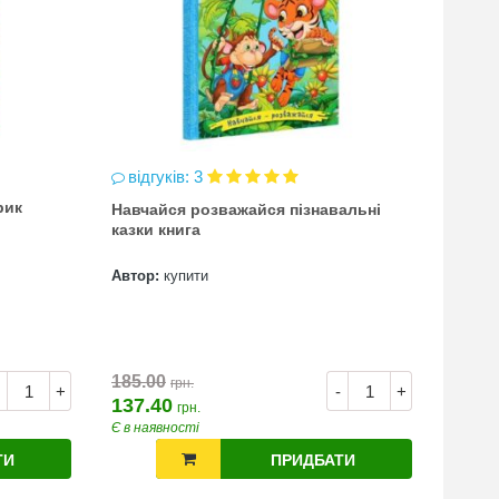
відгуків: 3
відг
рик
Навчайся розважайся пізнавальні
чинка
казки книга
(точи
Автор:
купити
Автор
7.00
185.00
грн.
+
-
+
137.40
грн.
Є в наявності
Є в на
ТИ
ПРИДБАТИ