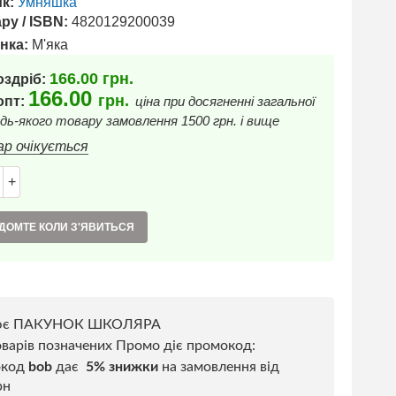
к:
Умняшка
ру / ISBN:
4820129200039
нка:
М'яка
166.00
грн.
оздріб:
166.00
грн.
 опт:
ціна при досягненні загальної
дь-якого товару замовлення 1500 грн. і вище
ар очікується
+
ДОМТЕ КОЛИ З'ЯВИТЬСЯ
ює ПАКУНОК ШКОЛЯРА
варів позначених Промо діє промокод:
окод
bob
дає
5% знижки
на замовлення від
рн