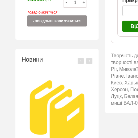
Прикр
грн.
-
+
Товар очікується
ПОВІДОМТЕ КОЛИ З'ЯВИТЬСЯ
ВІ
Творчість д
Новини
творчості в
Ріг, Микола
Рівне, Іван
Киев, Харьк
Херсон, По
Луцк, Белая
миші ВАЛ-00