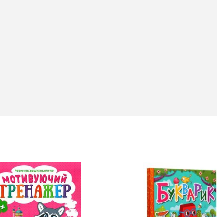
Т 2026
Нова пошта та BMW
розігрують автомобіль!
2020-06-09
6 за
Нова пошта та BMW розігрують
цтва Ранок
автомобіль! Пам’ятайте: кожна
посилка — це один шанс стати
власником нового автомобіля.
Період дії акції: 15.06 - 31.07
Механіка: отримуй одну посилку
Новою поштою і приймай
участь в розіграші авто. Кожна
посилка = 1 шанс на виграш
Максимальна кількість шансів -
15 Реєстрація в акції за номером
телефону Сторінка
акції: http://novaposhta.ua/win_bmw