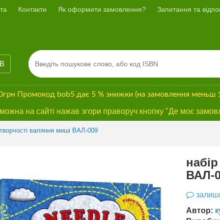
та
Контакти
Як оформити замовлення?
Запитання та відпов
ІВ
00грн
Промокод
bob5
дає
5 % знижки
(на замовлення меньш 
ожна на сайті нажав згори праворуч кнопку "Де моє замов
 творчості валяння миші ВАЛ-009
набір
ВАЛ-
залиши
Автор:
к