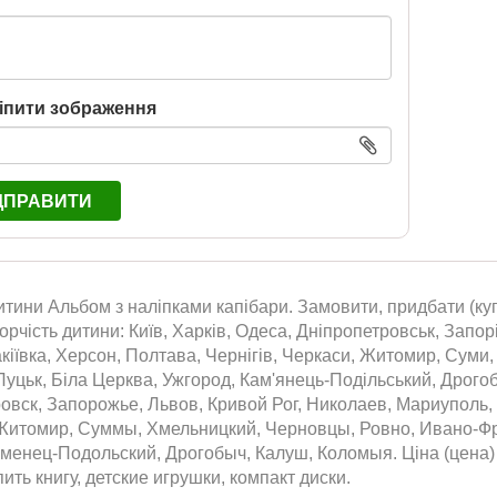
іпити зображення
ДПРАВИТИ
итини Альбом з наліпками капібари. Замовити, придбати (куп
орчість дитини: Київ, Харків, Одеса, Дніпропетровськ, Запор
кіївка, Херсон, Полтава, Чернігів, Черкаси, Житомир, Суми,
Луцьк, Біла Церква, Ужгород, Кам'янець-Подільський, Дрого
овск, Запорожье, Львов, Кривой Рог, Николаев, Мариуполь,
Житомир, Суммы, Хмельницкий, Черновцы, Ровно, Ивано-Фра
менец-Подольский, Дрогобыч, Калуш, Коломыя. Ціна (цена) 
пить книгу, детские игрушки, компакт диски.