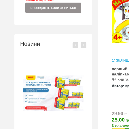
ПОВІДОМТЕ КОЛИ З'ЯВИТЬСЯ
Новини
залиш
перший 
наліпка
4+ книга
Автор:
к
29.90
грн
25.00
гр
Є в наявн