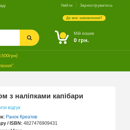
Увійти
Зареєструватись
іді
Де моє замовлення?
Мій кошик
0
грн.
1500грн)
лення".
м з наліпками капібари
ти відгук
к:
Ранок Креатив
ру / ISBN:
4827476909431