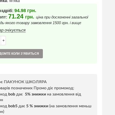
нка:
М'яка
94.98
грн.
оздріб:
71.24
грн.
 опт:
ціна при досягненні загальної
дь-якого товару замовлення 1500 грн. і вище
ар очікується
+
ДОМТЕ КОЛИ З'ЯВИТЬСЯ
ює ПАКУНОК ШКОЛЯРА
варів позначених Промо діє промокод:
окод
bob
дає
5% знижки
на замовлення від
рн
код
bob5
дає
5 % знижки
(на замовлення меньш
н)