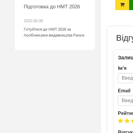
MW
Підготовка до НМТ 2026
іль!
2020-06-09
2026-06-18
зігрують
Готуйтеся до НМТ 2026 за
: кожна
посібниками видавництва Ранок
Відг
с стати
мобіля.
1.07
Залиш
у посилку
май
Ім'я
. Кожна
граш
шансів -
а номером
Email
a.ua/win_bmw
Рейти
Відгук