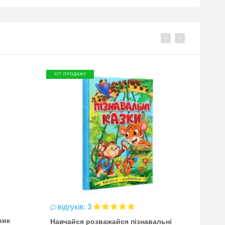
ХІТ ПРОДАЖУ
ХІТ П
відгуків: 3
відг
рик
Навчайся розважайся пізнавальні
чинка