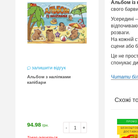
Альбом із 
свого барви
Усередині
відпочивают
розваги.
На кожній 
сцени або б
Це не прос
спонукає ди
залишити відгук
Читати бі
Альбом з наліпками
капібари
Схожі т
ПРОМО
94.98
грн.
-
+
БЕЗКОШТО
ДОСТАВК
Товар очікується