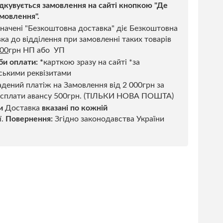
дкувується замовлення на сайті кнопкою "Де
мовлення".
начені "Безкоштовна доставка" діє Безкоштовна
ка до відділення при замовленні таких товарів
500
грн НП або УП
би оплати:
*
карткою зразу на сайті *за
ськими реквізитами
дений платіж на Замовлення від 2 000грн за
 сплати авансу 500грн. (ТІЛЬКИ НОВА ПОШТА)
и
Доставка
вказані по кожній
ї.
Повернення:
Згідно законодавства України