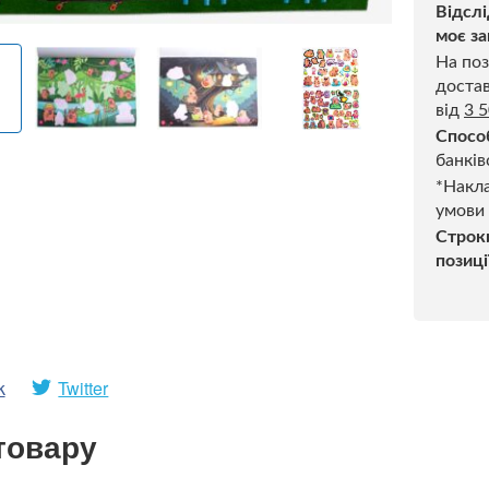
Відслі
моє за
На поз
достав
від
3 
Спосо
банків
*Накла
умови
Строк
позиці
k
Twitter
товару