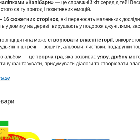
наліпками «Капібари»
— це справжній хіт серед дітей! Весе
стого світу пригод і позитивних емоцій.
 —
16 сюжетних сторінок
, які переносять маленьких дослідни
ь у домику на дереві, вирушають у подорож джунглями, засм
сторінці дитина може
створювати власні історії
, використ
удь-які інші речі — зошити, альбоми, листівки, подарунки то
то альбом — це
творча гра
, яка розвиває
уяву, дрібну мот
тину фантазувати, придумувати діалоги та створювати влас
льше
овари
ВНА
А*