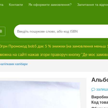
та
Контакти
Як оформити замовлення?
Запитання та відпов
ІВ
00грн
Промокод
bob5
дає
5 % знижки
(на замовлення меньш 
ожна на сайті нажав згори праворуч кнопку "Де моє замов
Previous
Next
наліпками капібари
Альбо
залиши
Виробни
Код това