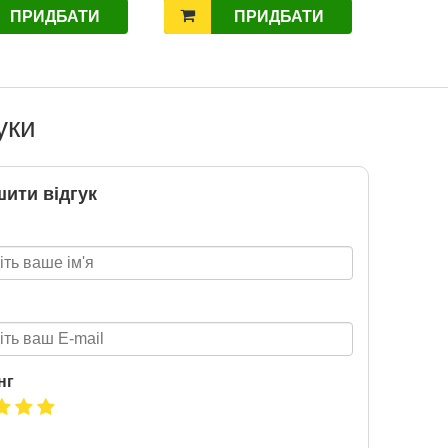
ПРИДБАТИ
ПРИДБАТИ
Нова пошта та BMW
розігрують автомобіль!
2020-06-09
Нова пошта та BMW розігрують
автомобіль! Пам’ятайте: кожна
уки
посилка — це один шанс стати
власником нового автомобіля.
Період дії акції: 15.06 - 31.07
ити відгук
Механіка: отримуй одну посилку
Новою поштою і приймай
участь в розіграші авто. Кожна
посилка = 1 шанс на виграш
Максимальна кількість шансів -
15 Реєстрація в акції за номером
телефону Сторінка
акції: http://novaposhta.ua/win_bmw
нг