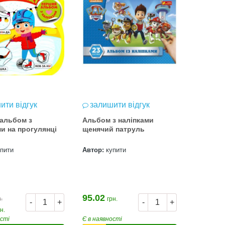
ити відгук
залишити відгук
альбом з
Альбом з наліпками
ми на прогулянці
щенячий патруль
упити
Автор:
купити
95.02
.
грн.
-
+
-
+
н.
ості
Є в наявності