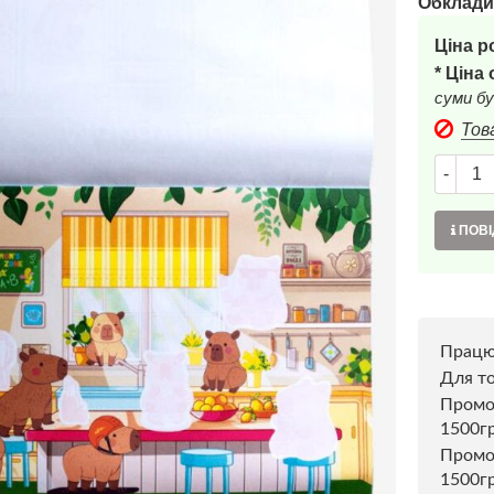
Обклади
Ціна р
* Ціна
суми бу
Тов
-
ПОВІ
Прац
Для то
Пром
1500г
Промо
1500гр