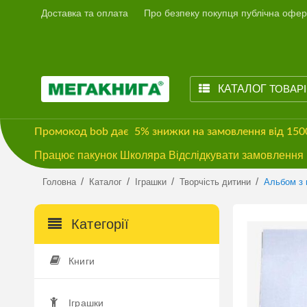
Доставка та оплата
Про безпеку покупця публічна офер
КАТАЛОГ
ТОВАР
Промокод
bob
дає
5% знижки
на замовлення від 15
Працює пакунок Школяра Відслідкувати замовлення м
/
/
/
/
Головна
Каталог
Іграшки
Творчість дитини
Альбом з 
Категорії
Книги
Іграшки