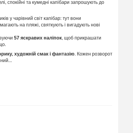
лі, спокійні та кумедні капібари запрошують до
ків у чарівний світ капібар: тут вони
агають на пляжі, святкують і вигадують нові
овуючи
57 яскравих наліпок
, щоб прикрашати
що.
орику, художній смак і фантазію
. Кожен розворот
ний...