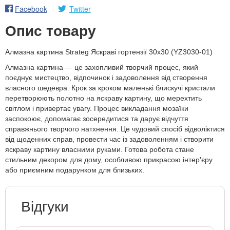
Facebook
Twitter
Опис товару
Алмазна картина Strateg Яскраві гортензії 30х30 (YZ3030-01)
Алмазна картина — це захопливий творчий процес, який
поєднує мистецтво, відпочинок і задоволення від створення
власного шедевра. Крок за кроком маленькі блискучі кристали
перетворюють полотно на яскраву картину, що мерехтить
світлом і привертає увагу. Процес викладання мозаїки
заспокоює, допомагає зосередитися та дарує відчуття
справжнього творчого натхнення. Це чудовий спосіб відволіктися
від щоденних справ, провести час із задоволенням і створити
яскраву картину власними руками. Готова робота стане
стильним декором для дому, особливою прикрасою інтер'єру
або приємним подарунком для близьких.
Відгуки