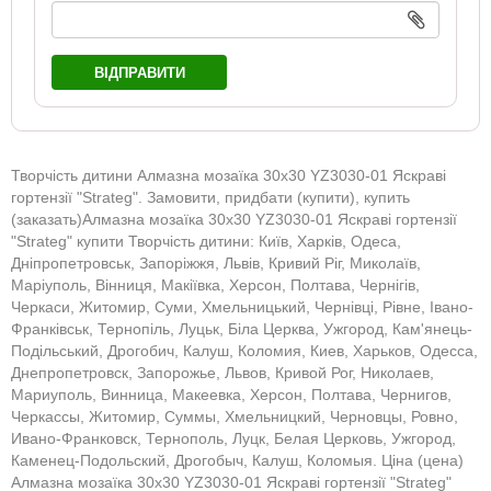
ВІДПРАВИТИ
Творчість дитини Алмазна мозаїка 30х30 YZ3030-01 Яскраві
гортензії "Strateg". Замовити, придбати (купити), купить
(заказать)Алмазна мозаїка 30х30 YZ3030-01 Яскраві гортензії
"Strateg" купити Творчість дитини: Київ, Харків, Одеса,
Дніпропетровськ, Запоріжжя, Львів, Кривий Ріг, Миколаїв,
Маріуполь, Вінниця, Макіївка, Херсон, Полтава, Чернігів,
Черкаси, Житомир, Суми, Хмельницький, Чернівці, Рівне, Івано-
Франківськ, Тернопіль, Луцьк, Біла Церква, Ужгород, Кам'янець-
Подільський, Дрогобич, Калуш, Коломия, Киев, Харьков, Одесса,
Днепропетровск, Запорожье, Львов, Кривой Рог, Николаев,
Мариуполь, Винница, Макеевка, Херсон, Полтава, Чернигов,
Черкассы, Житомир, Суммы, Хмельницкий, Черновцы, Ровно,
Ивано-Франковск, Тернополь, Луцк, Белая Церковь, Ужгород,
Каменец-Подольский, Дрогобыч, Калуш, Коломыя. Ціна (цена)
Алмазна мозаїка 30х30 YZ3030-01 Яскраві гортензії "Strateg"