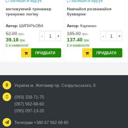
залишити відгук
залишити відгук
мотивуючий тренажер
Навчайся розважайся
тренуємо логіку
букварик
Автор:
ШИПАРЬОВА
Автор:
Карпенко
52.00
185.00
грн.
грн.
-
+
-
+
39.18
137.40
грн.
грн.
Є в наявності
Є в наявності
ПРИДБАТИ
ПРИДБАТИ
Україна м. Житомир пр. Скорульського, 8
(093) 338-71-75
(067) 562-68-60
(095) 097-13-20
Телеграм +380 67 562 68 60