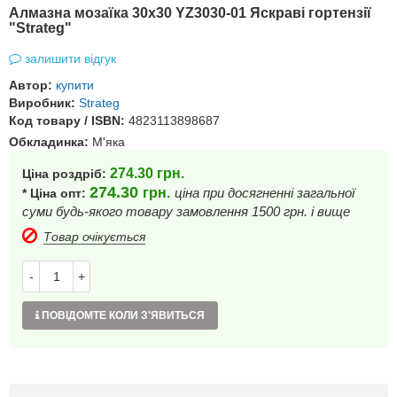
Алмазна мозаїка 30х30 YZ3030-01 Яскраві гортензії
"Strateg"
залишити відгук
Автор:
купити
Виробник:
Strateg
Код товару / ISBN:
4823113898687
Обкладинка:
М'яка
274.30
грн.
Ціна роздріб:
274.30
грн.
ціна при досягненні загальної
* Ціна опт:
суми будь-якого товару замовлення 1500 грн. і вище
Товар очікується
-
+
ПОВІДОМТЕ КОЛИ З'ЯВИТЬСЯ