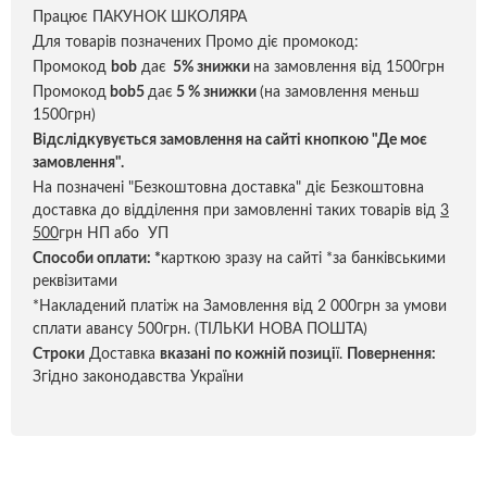
Працює ПАКУНОК ШКОЛЯРА
Для товарів позначених Промо діє промокод:
Промокод
bob
дає
5% знижки
на замовлення від 1500грн
Промокод
bob5
дає
5 % знижки
(на замовлення меньш
1500грн)
Відслідкувується замовлення на сайті кнопкою "Де моє
замовлення".
На позначені "Безкоштовна доставка" діє Безкоштовна
доставка до відділення при замовленні таких товарів від
3
500
грн НП або УП
Способи оплати:
*
карткою зразу на сайті *за банківськими
реквізитами
*Накладений платіж на Замовлення від 2 000грн за умови
сплати авансу 500грн. (ТІЛЬКИ НОВА ПОШТА)
Строки
Доставка
вказані по кожній позиці
ї.
Повернення:
Згідно законодавства України