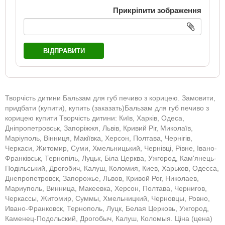
Прикріпити зображення
ВІДПРАВИТИ
Творчість дитини Бальзам для губ печиво з корицею. Замовити,
придбати (купити), купить (заказать)Бальзам для губ печиво з
корицею купити Творчість дитини: Київ, Харків, Одеса,
Дніпропетровськ, Запоріжжя, Львів, Кривий Ріг, Миколаїв,
Маріуполь, Вінниця, Макіївка, Херсон, Полтава, Чернігів,
Черкаси, Житомир, Суми, Хмельницький, Чернівці, Рівне, Івано-
Франківськ, Тернопіль, Луцьк, Біла Церква, Ужгород, Кам'янець-
Подільський, Дрогобич, Калуш, Коломия, Киев, Харьков, Одесса,
Днепропетровск, Запорожье, Львов, Кривой Рог, Николаев,
Мариуполь, Винница, Макеевка, Херсон, Полтава, Чернигов,
Черкассы, Житомир, Суммы, Хмельницкий, Черновцы, Ровно,
Ивано-Франковск, Тернополь, Луцк, Белая Церковь, Ужгород,
Каменец-Подольский, Дрогобыч, Калуш, Коломыя. Ціна (цена)