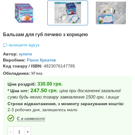
Бальзам для губ печиво з корицею
залишити відгук
Автор:
купити
Виробник:
Ранок Креатив
Код товару / ISBN:
4823076147785
Обкладинка:
М'яка
330.00
грн.
Ціна роздріб:
247.50
грн.
ціна при досягненні загальної
* Ціна опт:
суми будь-якого товару замовлення 1500 грн. і вище
Строки відвантаження, з моменту зарахування коштів:
2-3 робочих дня, залишилось мало
Є в наявності
-
+