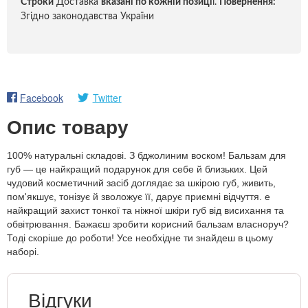
Строки
Доставка
вказані по кожній позиці
ї.
Повернення:
Згідно законодавства України
Facebook
Twitter
Опис товару
100% натуральні складові. З бджолиним воском! Бальзам для
губ — це найкращий подарунок для себе й близьких. Цей
чудовий косметичний засіб доглядає за шкірою губ, живить,
пом'якшує, тонізує й зволожує її, дарує приємні відчуття. е
найкращий захист тонкої та ніжної шкіри губ від висихання та
обвітрювання. Бажаєш зробити корисний бальзам власноруч?
Тоді скоріше до роботи! Усе необхідне ти знайдеш в цьому
наборі.
Відгуки