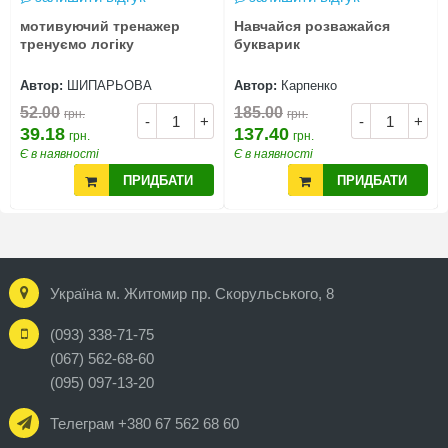
мотивуючий тренажер
Навчайся розважайся
тренуємо логіку
букварик
Автор:
ШИПАРЬОВА
Автор:
Карпенко
52.00
185.00
грн.
грн.
-
+
-
+
39.18
137.40
грн.
грн.
Є в наявності
Є в наявності
ПРИДБАТИ
ПРИДБАТИ
Україна м. Житомир пр. Скорульського, 8
(093) 338-71-75
(067) 562-68-60
(095) 097-13-20
Телеграм +380 67 562 68 60