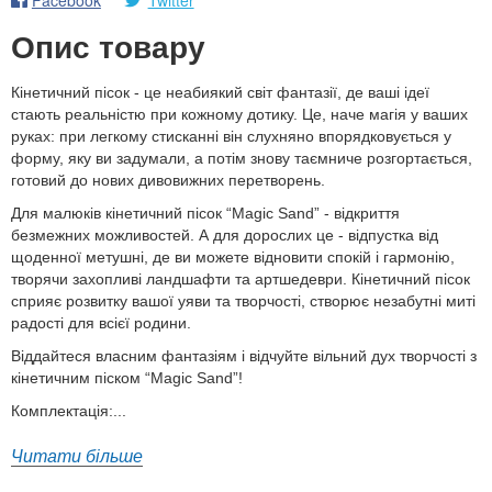
Опис товару
Кінетичний пісок - це неабиякий світ фантазії, де ваші ідеї
стають реальністю при кожному дотику. Це, наче магія у ваших
руках: при легкому стисканні він слухняно впорядковується у
форму, яку ви задумали, а потім знову таємниче розгортається,
готовий до нових дивовижних перетворень.
Для малюків кінетичний пісок “Magic Sаnd” - відкриття
безмежних можливостей. А для дорослих це - відпустка від
щоденної метушні, де ви можете відновити спокій і гармонію,
творячи захопливі ландшафти та артшедеври. Кінетичний пісок
сприяє розвитку вашої уяви та творчості, створює незабутні миті
радості для всієї родини.
Віддайтеся власним фантазіям і відчуйте вільний дух творчості з
кінетичним піском “Magic Sand”!
Комплектація:...
Читати більше