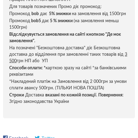
Для товарів позначених Промо діє промокод:
Промокод
bob
дає
5% знижки
на замовлення від 1500грн
Промокод
bob5
дає
5 % знижки
(на замовлення меньш
1500грн)
Відслідкувується замовлення на сайті кнопкою "Де моє
замовлення".
На позначені "Безкоштовна доставка" діє Безкоштовна
доставка до відділення при замовленні таких товарів від
3
500
грн НП або УП
Способи оплати:
*
карткою зразу на сайті *за банківськими
реквізитами
*Накладений платіж на Замовлення від 2 000грн за умови
сплати авансу 500грн. (ТІЛЬКИ НОВА ПОШТА)
Строки
Доставка
вказані по кожній позиці
ї.
Повернення:
Згідно законодавства України
Facebook
Twitter