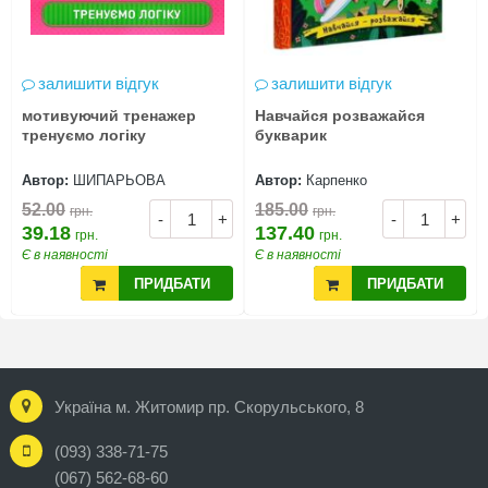
залишити відгук
залишити відгук
мотивуючий тренажер
Навчайся розважайся
тренуємо логіку
букварик
Автор:
ШИПАРЬОВА
Автор:
Карпенко
52.00
185.00
грн.
грн.
-
+
-
+
39.18
137.40
грн.
грн.
Є в наявності
Є в наявності
ПРИДБАТИ
ПРИДБАТИ
Україна м. Житомир пр. Скорульського, 8
(093) 338-71-75
(067) 562-68-60