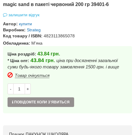
magic sand в пакеті червоний 200 гр 39401-6
залишити відгук
Автор:
купити
Виробник:
Strateg
Код товару / ISBN:
4823113865078
Обкладинка:
М'яка
43.84
грн.
Ціна роздріб:
43.84
грн.
ціна при досягненні загальної
* Ціна опт:
суми будь-якого товару замовлення 1500 грн. і вище
Товар очікується
-
+
ПОВІДОМТЕ КОЛИ З'ЯВИТЬСЯ
Працює ПАКУНОК ШКОЛЯРА