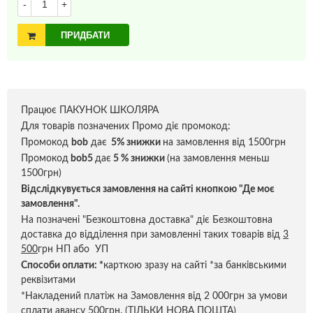
-
+
ПРИДБАТИ
Працює ПАКУНОК ШКОЛЯРА
Для товарів позначених Промо діє промокод:
Промокод
bob
дає
5% знижки
на замовлення від 1500грн
Промокод
bob5
дає
5 % знижки
(на замовлення меньш
1500грн)
Відслідкувується замовлення на сайті кнопкою "Де моє
замовлення".
На позначені "Безкоштовна доставка" діє Безкоштовна
доставка до відділення при замовленні таких товарів від
3
500
грн НП або УП
Способи оплати:
*
карткою зразу на сайті *за банківськими
реквізитами
*Накладений платіж на Замовлення від 2 000грн за умови
сплати авансу 500грн. (ТІЛЬКИ НОВА ПОШТА)