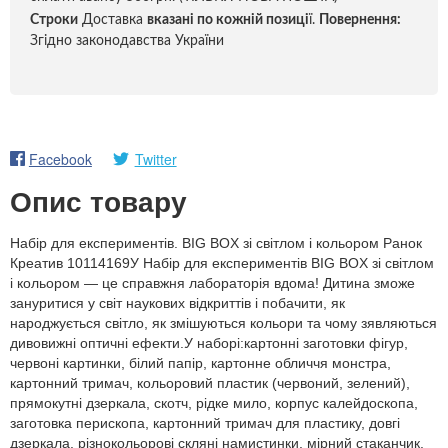
Строки
Доставка
вказані по кожній позиці
ї.
Повернення:
Згідно законодавства України
Facebook
Twitter
Опис товару
Набір для експериментів. BIG BOX зі світлом і кольором Ранок
Креатив 10114169У Набір для експериментів BIG BOX зі світлом
і кольором — це справжня лабораторія вдома! Дитина зможе
зануритися у світ наукових відкриттів і побачити, як
народжується світло, як змішуються кольори та чому зявляються
дивовижні оптичні ефекти.У наборі:картонні заготовки фігур,
червоні картинки, білий папір, картонне обличчя монстра,
картонний тримач, кольоровий пластик (червоний, зелений),
прямокутні дзеркала, скотч, рідке мило, корпус калейдоскопа,
заготовка перископа, картонний тримач для пластику, довгі
дзеркала, різнокольорові скляні намистинки, мірний стаканчик,