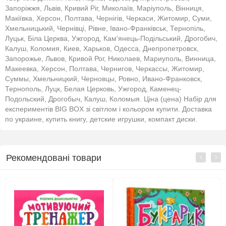
Запоріжжя, Львів, Кривий Ріг, Миколаїв, Маріуполь, Вінниця,
Макіївка, Херсон, Полтава, Чернігів, Черкаси, Житомир, Суми,
Хмельницький, Чернівці, Рівне, Івано-Франківськ, Тернопіль,
Луцьк, Біла Церква, Ужгород, Кам'янець-Подільський, Дрогобич,
Калуш, Коломия, Киев, Харьков, Одесса, Днепропетровск,
Запорожье, Львов, Кривой Рог, Николаев, Мариуполь, Винница,
Макеевка, Херсон, Полтава, Чернигов, Черкассы, Житомир,
Суммы, Хмельницкий, Черновцы, Ровно, Ивано-Франковск,
Тернополь, Луцк, Белая Церковь, Ужгород, Каменец-
Подольский, Дрогобыч, Калуш, Коломыя. Ціна (цена) Набір для
експериментів BIG BOX зі світлом і кольором купити. Доставка
по украине, купить книгу, детские игрушки, компакт диски.
Рекомендовані товари