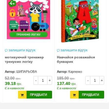
залишити відгук
залишити відгук
мотивуючий тренажер
Навчайся розважайся
тренуємо логіку
букварик
Автор:
ШИПАРЬОВА
Автор:
Карпенко
52.00
185.00
грн.
грн.
-
+
-
+
39.18
137.40
грн.
грн.
Є в наявності
Є в наявності
ПРИДБАТИ
ПРИДБАТИ