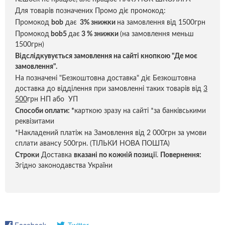
Для товарів позначених Промо діє промокод:
Промокод
bob
дає
3% знижки
на замовлення від 1500грн
Промокод
bob5
дає
3 % знижки
(на замовлення меньш
1500грн)
Відслідкувується замовлення на сайті кнопкою "Де моє
замовлення".
На позначені "Безкоштовна доставка" діє Безкоштовна
доставка до відділення при замовленні таких товарів від
3
500
грн НП або УП
Способи оплати:
*
карткою зразу на сайті *за банківськими
реквізитами
*Накладений платіж на Замовлення від 2 000грн за умови
сплати авансу 500грн. (ТІЛЬКИ НОВА ПОШТА)
Строки
Доставка
вказані по кожній позиці
ї.
Повернення:
Згідно законодавства України
Facebook
Twitter