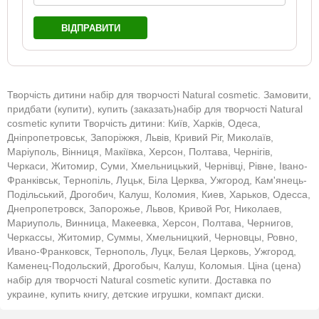
ВІДПРАВИТИ
Творчість дитини набір для творчості Natural cosmetic. Замовити,
придбати (купити), купить (заказать)набір для творчості Natural
cosmetic купити Творчість дитини: Київ, Харків, Одеса,
Дніпропетровськ, Запоріжжя, Львів, Кривий Ріг, Миколаїв,
Маріуполь, Вінниця, Макіївка, Херсон, Полтава, Чернігів,
Черкаси, Житомир, Суми, Хмельницький, Чернівці, Рівне, Івано-
Франківськ, Тернопіль, Луцьк, Біла Церква, Ужгород, Кам'янець-
Подільський, Дрогобич, Калуш, Коломия, Киев, Харьков, Одесса,
Днепропетровск, Запорожье, Львов, Кривой Рог, Николаев,
Мариуполь, Винница, Макеевка, Херсон, Полтава, Чернигов,
Черкассы, Житомир, Суммы, Хмельницкий, Черновцы, Ровно,
Ивано-Франковск, Тернополь, Луцк, Белая Церковь, Ужгород,
Каменец-Подольский, Дрогобыч, Калуш, Коломыя. Ціна (цена)
набір для творчості Natural cosmetic купити. Доставка по
украине, купить книгу, детские игрушки, компакт диски.