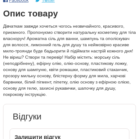
Опис товару
Дівчаткам завжди хочеться чогось незвичайного, красивого,
приємного. Пропонуємо створити натуральну косметику для тіла
власноруч! Ароматна сіль для ванни, шампунь та ополіскувач
для волосся, лимонний гель для душу та неймовірно красиве
мило-троянди буде бадьорити й підіймати настрій кожного дня!
Не віриш? Створи та перевір! Набір містить: морську сіль
(неподрібнену), ефірну олію, олію-основу, пластикову ложку,
основу для шампуню, квіти ромашки, пластиковий стаканчик,
прозору мильну основу, блістерну форму для мила, харчові
барвники, білий пігмент, піпетку, олію основу з ефірною олією,
основу для гелю, захисні рукавички, шапочку для душу,
покрокову інструкцію.
Відгуки
Залишити відгук