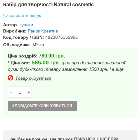
набір для творчості Natural cosmetic
залишити відгук
Автор:
купити
Виробник:
Ранок Креатив
Код товару / ISBN:
4823076155995
Обкладинка:
М'яка
780.00
грн.
Ціна роздріб:
585.00
грн.
ціна при досягненні загальної
* Ціна опт:
суми будь-якого товару замовлення 1500 грн. і вище
Товар очікується
-
+
ПОВІДОМТЕ КОЛИ З'ЯВИТЬСЯ
Кешбек не працює, але працює ПАКУНОК ШКОЛЯРА