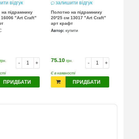
ити відгук
залишити відгук
 на підрамнику
Полотно на підрамнику
 16006 "Art Craft"
20*25 см 13017 "Art Craft"
фт
арт крафт
С
Автор:
купити
75.10
грн.
грн.
-
+
-
+
ості
Є в наявності
ПРИДБАТИ
ПРИДБАТИ