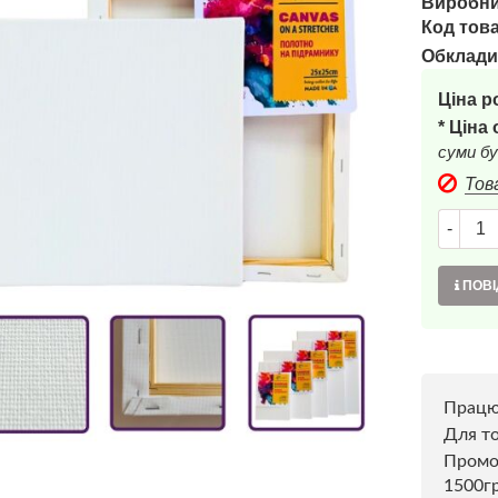
Виробни
Код това
Обклади
Ціна р
* Ціна
суми бу
Тов
-
ПОВІ
Прац
Для то
Пром
1500г