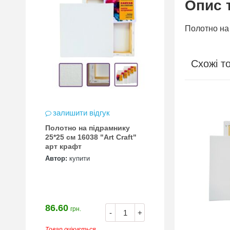
Опис 
Полотно на 
Схожі т
залишити відгук
Полотно на підрамнику
25*25 см 16038 "Art Craft"
арт крафт
Автор:
купити
86.60
грн.
-
+
Товар очікується