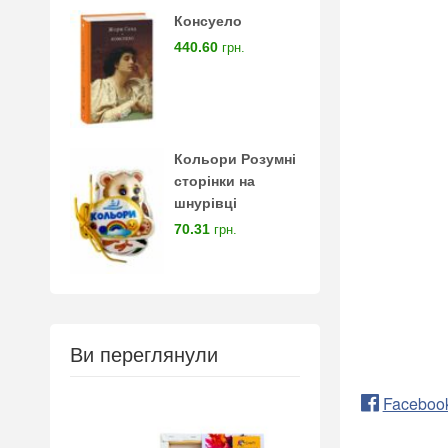
Консуело
440.60
грн.
Кольори Розумні
сторінки на
шнурівці
70.31
грн.
Ви переглянули
Faceboo