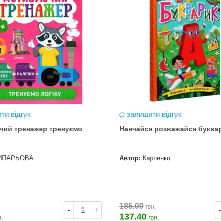
ти відгук
залишити відгук
чий тренажер тренуємо
Навчайся розважайся буква
ИПАРЬОВА
Автор:
Карпенко
185.00
.
грн.
-
+
-
137.40
н.
грн.