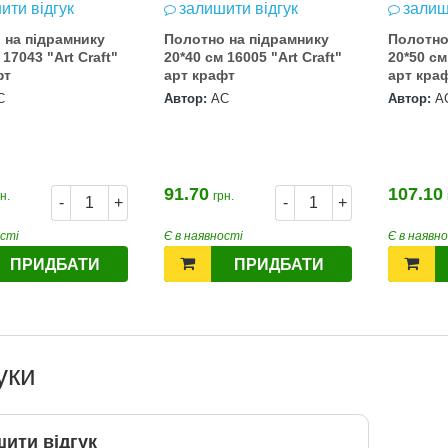
ити відгук
залишити відгук
залиш
 на підрамнику
Полотно на підрамнику
Полотно
 17043 "Art Craft"
20*40 см 16005 "Art Craft"
20*50 см
фт
арт крафт
арт кра
С
Автор:
АС
Автор:
А
91.70
107.10
н.
грн.
-
+
-
+
ості
Є в наявності
Є в наявн
ПРИДБАТИ
ПРИДБАТИ
уки
ити відгук