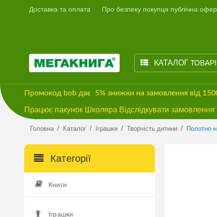
Доставка та оплата
Про безпеку покупця публічна офер
КАТАЛОГ
ТОВАР
Промокод
bob
дає
5% знижки
на замовлення від 15
Працює пакунок Школяра Відслідкувати замовлення м
/
/
/
/
Головна
Каталог
Іграшки
Творчість дитини
Полотно на
Категорії
Книги
Іграшки