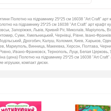
итини Полотно на підрамнику 25*25 см 16038 "Art Craft" арт 
олотно на підрамнику 25*25 см 16038 "Art Craft" арт крафт ку
вськ, Запоріжжя, Львів, Кривий Ріг, Миколаїв, Маріуполь, Ві
томир, Суми, Хмельницький, Чернівці, Рівне, Івано-Франківс
одільський, Дрогобич, Калуш, Коломия, Киев, Харьков, Оде
аев, Мариуполь, Винница, Макеевка, Херсон, Полтава, Черн
Ровно, Ивано-Франковск, Тернополь, Луцк, Белая Церковь, 
на (цена) Полотно на підрамнику 25*25 см 16038 "Art Craft" 
кие игрушки, компакт диски.