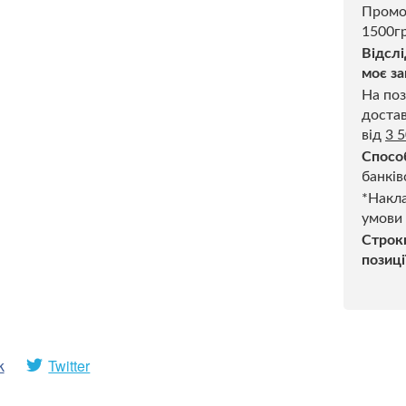
Промо
1500гр
Відслі
моє за
На поз
достав
від
3 
Спосо
банків
*Накла
умови
Строк
позиці
k
Twitter