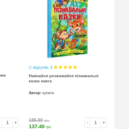
відгуків: 3
відг
рик
Навчайся розважайся пізнавальні
чинка
казки книга
(точи
Автор:
купити
Автор
7.00
185.00
грн.
+
-
+
137.40
грн.