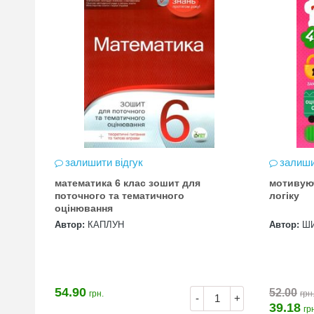
залишити відгук
залиши
математика 6 клас зошит для
мотивую
цена
поточного та тематичного
логіку
оцінювання
Автор:
КАПЛУН
Автор:
Ш
54.90
52.00
грн.
грн
+
-
+
39.18
гр