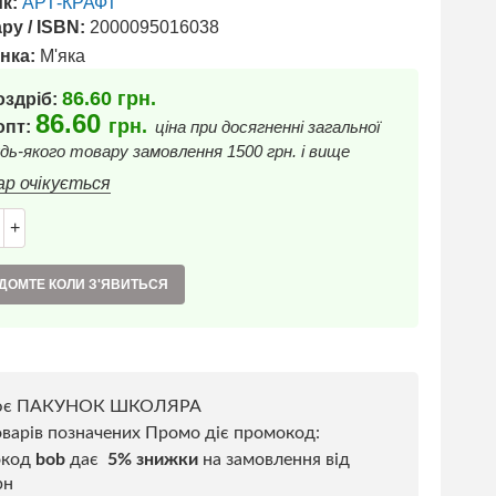
к:
АРТ-КРАФТ
ру / ISBN:
2000095016038
нка:
М'яка
86.60
грн.
оздріб:
86.60
грн.
 опт:
ціна при досягненні загальної
дь-якого товару замовлення 1500 грн. і вище
ар очікується
+
ДОМТЕ КОЛИ З'ЯВИТЬСЯ
ює ПАКУНОК ШКОЛЯРА
варів позначених Промо діє промокод:
окод
bob
дає
5% знижки
на замовлення від
рн