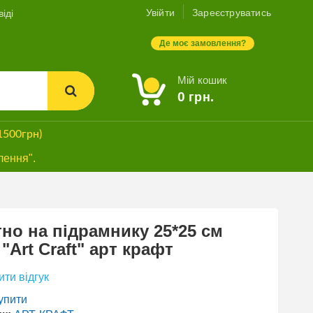
Увійти
Зареєструватись
іді
Де моє замовлення?
Мій кошик
0
грн.
1500грн)
лення".
но на підрамнику 25*25 см
 "Art Craft" арт крафт
ти відгук
упити