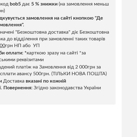
код
bob5
дає
5 % знижки
(на замовлення меньш
н)
дкувується замовлення на сайті кнопкою "Де
мовлення".
начені "Безкоштовна доставка" діє Безкоштовна
ка до відділення при замовленні таких товарів
500
грн НП або УП
би оплати:
*
карткою зразу на сайті *за
ськими реквізитами
дений платіж на Замовлення від 2 000грн за
 сплати авансу 500грн. (ТІЛЬКИ НОВА ПОШТА)
и
Доставка
вказані по кожній
ї.
Повернення:
Згідно законодавства України