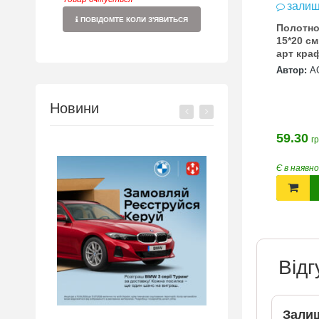
залиш
ПОВІДОМТЕ КОЛИ З'ЯВИТЬСЯ
Полотно
15*20 см
арт кра
Автор:
А
Новини
59.30
гр
Є в наявн
Відг
Залиш