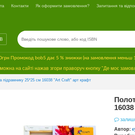
та
Контакти
Як оформити замовлення?
Запитання та відпов
ІВ
00грн
Промокод
bob5
дає
5 % знижки
(на замовлення меньш 
ожна на сайті нажав згори праворуч кнопку "Де моє замов
 підрамнику 25*25 см 16038 "Art Craft" арт крафт
Полот
16038
залиши
Автор:
к