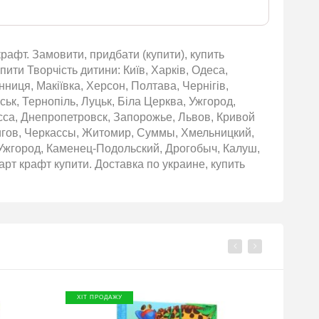
крафт. Замовити, придбати (купити), купить
пити Творчість дитини: Київ, Харків, Одеса,
нниця, Макіївка, Херсон, Полтава, Чернігів,
ьк, Тернопіль, Луцьк, Біла Церква, Ужгород,
сса, Днепропетровск, Запорожье, Львов, Кривой
игов, Черкассы, Житомир, Суммы, Хмельницкий,
Ужгород, Каменец-Подольский, Дрогобыч, Калуш,
арт крафт купити. Доставка по украине, купить
ХІТ ПРОДАЖУ
ХІТ П