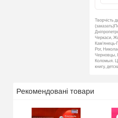
Творчість д
(заказать)П
Дніпропетро
Черкаси, Жи
Кам'янець-П
Рог, Никол
Черновцы, 
Коломыя. Ці
книгу, детс
Рекомендовані товари