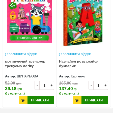
залишити відгук
залишити відгук
мотивуючий тренажер
Навчайся розважайся
тренуємо логіку
букварик
Автор:
ШИПАРЬОВА
Автор:
Карпенко
52.00
185.00
грн.
грн.
-
+
-
+
39.18
137.40
грн.
грн.
Є в наявності
Є в наявності
ПРИДБАТИ
ПРИДБАТИ