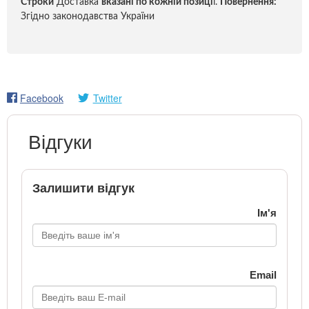
Строки
Доставка
вказані по кожній позиці
ї.
Повернення:
Згідно законодавства України
Facebook
Twitter
Відгуки
Залишити відгук
Ім'я
Email