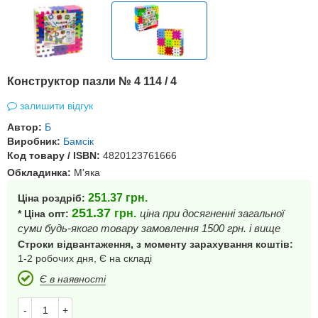
Конструктор пазли № 4 114 / 4
залишити відгук
Автор:
Б
Виробник:
Бамсік
Код товару / ISBN:
4820123761666
Обкладинка:
М'яка
251.37
грн.
Ціна роздріб:
251.37
грн.
ціна при досягненні загальної
* Ціна опт:
суми будь-якого товару замовлення 1500 грн. і вище
Строки відвантаження, з моменту зарахування коштів:
1-2 робочих дня, Є на складі
Є в наявності
-
+