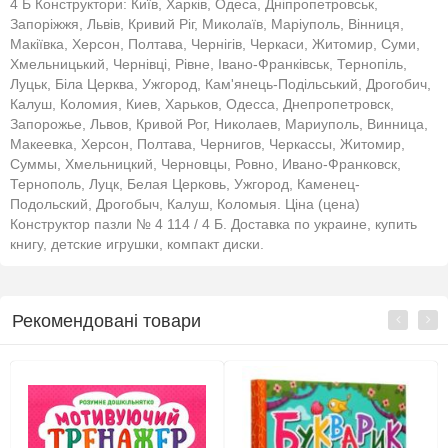
4 Б Конструктори: Київ, Харків, Одеса, Дніпропетровськ,
Запоріжжя, Львів, Кривий Ріг, Миколаїв, Маріуполь, Вінниця,
Макіївка, Херсон, Полтава, Чернігів, Черкаси, Житомир, Суми,
Хмельницький, Чернівці, Рівне, Івано-Франківськ, Тернопіль,
Луцьк, Біла Церква, Ужгород, Кам'янець-Подільський, Дрогобич,
Калуш, Коломия, Киев, Харьков, Одесса, Днепропетровск,
Запорожье, Львов, Кривой Рог, Николаев, Мариуполь, Винница,
Макеевка, Херсон, Полтава, Чернигов, Черкассы, Житомир,
Суммы, Хмельницкий, Черновцы, Ровно, Ивано-Франковск,
Тернополь, Луцк, Белая Церковь, Ужгород, Каменец-
Подольский, Дрогобыч, Калуш, Коломыя. Ціна (цена)
Конструктор пазли № 4 114 / 4 Б. Доставка по украине, купить
книгу, детские игрушки, компакт диски.
Рекомендовані товари