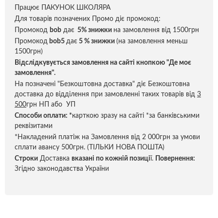
Працює ПАКУНОК ШКОЛЯРА
Для товарів позначених Промо діє промокод:
Промокод
bob
дає
5% знижки
на замовлення від 1500грн
Промокод
bob5
дає
5 % знижки
(на замовлення меньш
1500грн)
Відслідкувується замовлення на сайті кнопкою "Де моє
замовлення".
На позначені "Безкоштовна доставка" діє Безкоштовна
доставка до відділення при замовленні таких товарів від
3
500
грн НП або УП
Способи оплати:
*
карткою зразу на сайті *за банківськими
реквізитами
*Накладений платіж на Замовлення від 2 000грн за умови
сплати авансу 500грн. (ТІЛЬКИ НОВА ПОШТА)
Строки
Доставка
вказані по кожній позиці
ї.
Повернення:
Згідно законодавства України