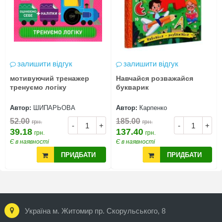
залишити відгук
залишити відгук
мотивуючий тренажер
Навчайся розважайся
тренуємо логіку
букварик
Автор:
ШИПАРЬОВА
Автор:
Карпенко
52.00
185.00
грн.
грн.
-
+
-
+
39.18
137.40
грн.
грн.
Є в наявності
Є в наявності
ПРИДБАТИ
ПРИДБАТИ
Україна м. Житомир пр. Скорульського, 8