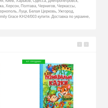
ия, Киев, Харьков, Одесса, Днепропетровск,
ка, Херсон, Полтава, Чернигов, Черкассы,
рнополь, Луцк, Белая Церковь, Ужгород,
ily Grace KH24/003 купити. Доставка по украине,
ХІТ ПРОДАЖУ
ХІТ П