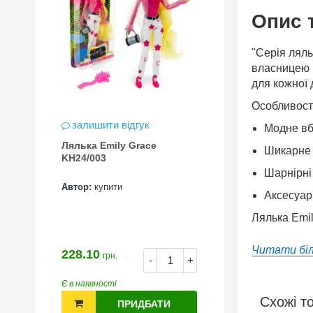
Опис 
"Серія ляль
власницею ц
для кожної 
Особливості
залишити відгук
Модне вб
Лялька Emily Grace
Шикарне г
KH24/003
Шарнірні 
Автор:
купити
Аксесуар
Лялька Emil
Читати бі
228.10
грн.
-
+
Є в наявності
Схожі т
ПРИДБАТИ