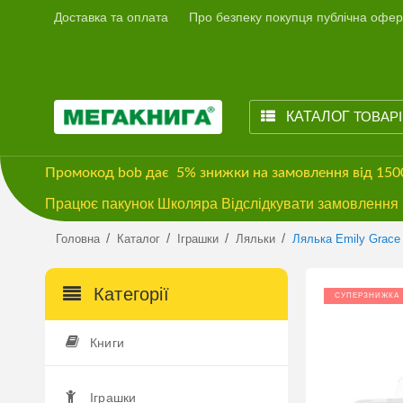
Доставка та оплата
Про безпеку покупця публічна офер
КАТАЛОГ
ТОВАР
Промокод
bob
дає
5% знижки
на замовлення від 15
Працює пакунок Школяра Відслідкувати замовлення м
/
/
/
/
Головна
Каталог
Іграшки
Ляльки
Лялька Emily Grace
Категорії
СУПЕРЗНИЖКА
Книги
Іграшки