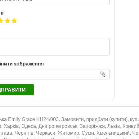
нг
іпити зображення
ДПРАВИТИ
ка Emily Grace KH24/003. Замовити, придбати (купити), куп
в, Харків, Одеса, Дніпропетровськ, Запоріжжя, Львів, Кривий 
тава, Чернігів, Черкаси, Житомир, Суми, Хмельницький, Черн