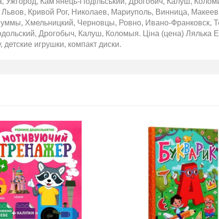
, Ужгород, Кам'янець-Подільський, Дрогобич, Калуш, Колом
 Львов, Кривой Рог, Николаев, Мариуполь, Винница, Макеев
уммы, Хмельницкий, Черновцы, Ровно, Ивано-Франковск, Те
ольский, Дрогобыч, Калуш, Коломыя. Ціна (цена) Лялька Em
у, детские игрушки, компакт диски.