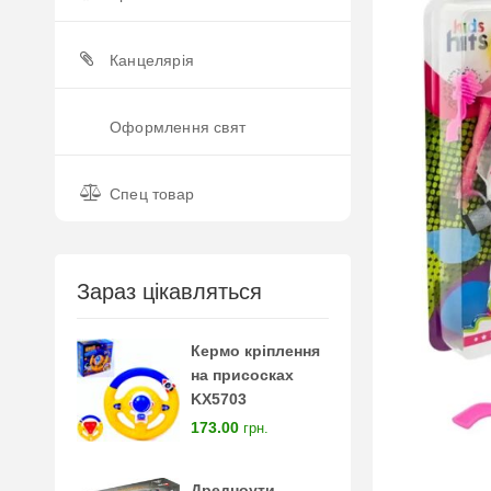
Канцелярія
Оформлення свят
Спец товар
Зараз цікавляться
Кермо кріплення
на присосках
KX5703
173.00
грн.
Дредноути