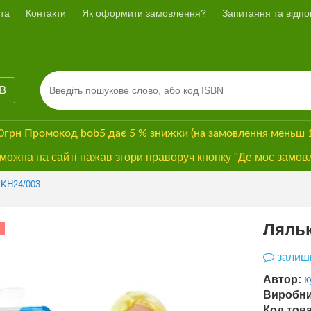
та
Контакти
Як оформити замовлення?
Запитання та відпов
ІВ
00грн
Промокод
bob5
дає
5 % знижки
(на замовлення меньш 
ожна на сайті нажав згори праворуч кнопку "Де моє замов
 KH24/003
Ляльк
залиши
Автор:
к
Виробни
Код това