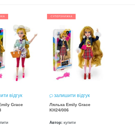
ЖКА
СУПЕРЗНИЖКА
ити відгук
залишити відгук
Emily Grace
Лялька Emily Grace
8
KH24/006
упити
Автор:
купити
Т 2026
Нова пошта та BMW