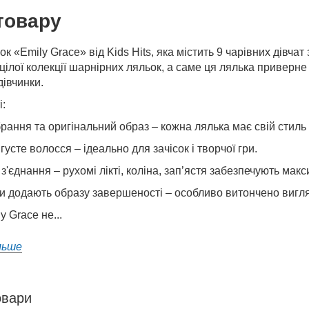
товару
ок «Emily Grace» від Kids Hits, яка містить 9 чарівних дівч
ілої колекції шарнірних ляльок, а саме ця лялька приверне
дівчинки.
:
рання та оригінальний образ – кожна лялька має свій стиль
усте волосся – ідеально для зачісок і творчої гри.
з'єднання – рухомі лікті, коліна, зап’ястя забезпечують макси
и додають образу завершеності – особливо витончено вигляд
y Grace не...
льше
овари