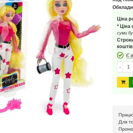
Обклади
Ціна р
* Ціна
суми бу
Строки
коштів
Є 
-
Прац
Для то
Пром