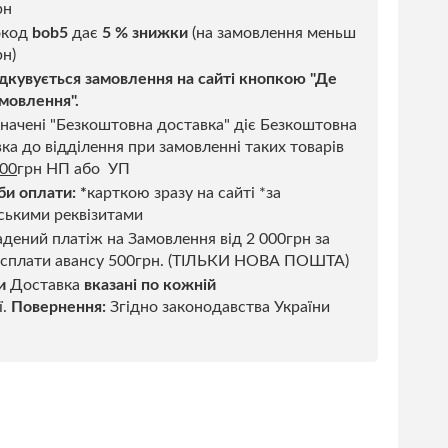
рн
код
bob5
дає
5 % знижки
(на замовлення меньш
н)
дкувується замовлення на сайті кнопкою "Де
мовлення".
начені "Безкоштовна доставка" діє Безкоштовна
ка до відділення при замовленні таких товарів
500
грн НП або УП
би оплати:
*
карткою зразу на сайті *за
ськими реквізитами
дений платіж на Замовлення від 2 000грн за
 сплати авансу 500грн. (ТІЛЬКИ НОВА ПОШТА)
и
Доставка
вказані по кожній
ї.
Повернення:
Згідно законодавства України