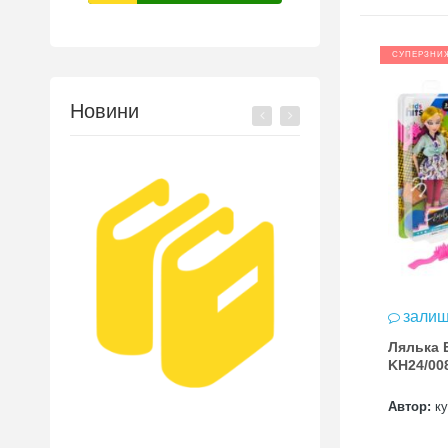
СУПЕРЗНИ
Новини
залиш
Лялька 
KH24/00
Автор:
к
MW
Підготовка до НМ