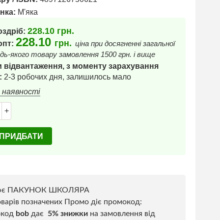
нка:
М'яка
228.10
грн.
оздріб:
228.10
грн.
 опт:
ціна при досягненні загальної
дь-якого товару замовлення 1500 грн. і вище
 відвантаження, з моменту зарахування
:
2-3 робочих дня, залишилось мало
в наявності
+
ПРИДБАТИ
ює ПАКУНОК ШКОЛЯРА
варів позначених Промо діє промокод:
окод
bob
дає
5% знижки
на замовлення від