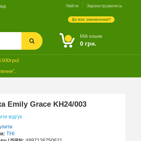
Увійти
Зареєструватись
іді
Де моє замовлення?
Мій кошик
0
грн.
1500грн)
лення".
а Emily Grace KH24/003
ти відгук
упити
к:
ТНІ
ру / ISBN:
4897126750621