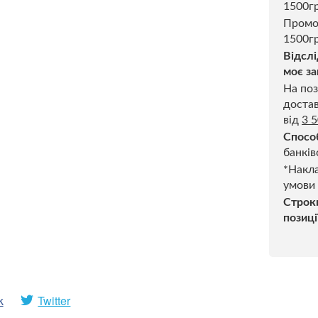
1500г
Промо
1500гр
Відслі
моє за
На поз
достав
від
3 
Спосо
банків
*Накла
умови
Строк
позиці
k
Twitter