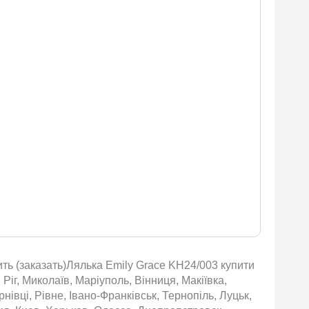
ить (заказать)Лялька Emily Grace KH24/003 купити
Ріг, Миколаїв, Маріуполь, Вінниця, Макіївка,
івці, Рівне, Івано-Франківськ, Тернопіль, Луцьк,