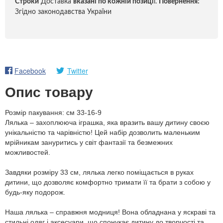
Строки
Доставка
вказані по кожній позиці
ї.
Повернення:
Згідно законодавства України
Facebook
Twitter
Опис товару
Розмір пакування: см 33-16-9
Лялька – захоплююча іграшка, яка вразить вашу дитину своєю
унікальністю та чарівністю! Цей набір дозволить маленьким
мрійникам зануритись у світ фантазії та безмежних
можливостей.
Завдяки розміру 33 см, лялька легко поміщається в руках
дитини, що дозволяє комфортно тримати її та брати з собою у
будь-яку подорож.
Наша лялька – справжня модниця! Вона обладнана у яскраві та
стильні одяг і аксесуари, що спонукає дитину до творчості та