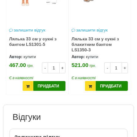
залишити відгук
залишити відгук
Лялька 33 см у сукні з
Лялька 33 см у сукні з
Л
бантом LS1301-5
блакитним бантом
а
LS1350-3
L
Автор:
купити
Автор:
купити
А
467.00
521.00
6
грн.
грн.
+
-
+
-
+
Є в наявності
Є в наявності
Є
ПРИДБАТИ
ПРИДБАТИ
Відгуки