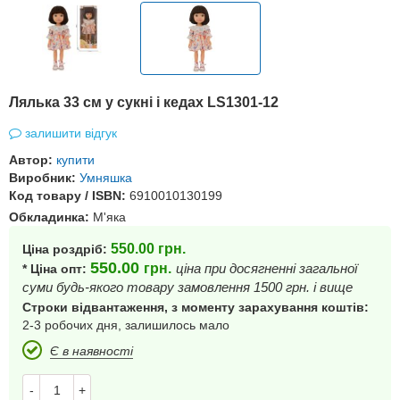
Лялька 33 см у сукні і кедах LS1301-12
залишити відгук
Автор:
купити
Виробник:
Умняшка
Код товару / ISBN:
6910010130199
Обкладинка:
М'яка
550.00
грн.
Ціна роздріб:
550.00
грн.
ціна при досягненні загальної
* Ціна опт:
суми будь-якого товару замовлення 1500 грн. і вище
Строки відвантаження, з моменту зарахування коштів:
2-3 робочих дня, залишилось мало
Є в наявності
-
+