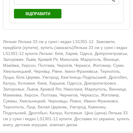
ВІДПРАВИТИ
Ляльки Лялька 33 см у сукні і кедах LS1301-12. Замовити,
придбати (купити), купить (заказать)Лялька 33 см у сукні і кедах
LS1301-12 купити Ляльки: Київ, Харків, Одеса, Дніпропетровськ,
Запоріжжя, Львів, Кривий Ріг, Миколаїв, Маріуполь, Вінниця,
Макіївка, Херсон, Полтава, Чернігів, Черкаси, Житомир, Суми,
Хмельницький, Чернівці, Рівне, Івано-Франківськ, Тернопіль,
Луцьк, Біла Церква, Ужгород, Кам'янець-Подільський, Дрогобич,
Калуш, Коломия, Киев, Харьков, Одесса, Днепропетровск,
Запорожье, Львов, Кривой Рог, Николаев, Мариуполь, Винница,
Макеевка, Херсон, Полтава, Чернигов, Черкассы, Житомир,
Суммы, Хмельницкий, Черновцы, Ровно, Ивано-Франковск,
Тернополь, Луцк, Белая Церковь, Ужгород, Каменец-
Подольский, Дрогобыч, Калуш, Коломыя. Ціна (цена) Лялька 33
см у сукні і кедах LS1301-12 купити. Доставка по украине, купить
книгу, детские игрушки, компакт диски.