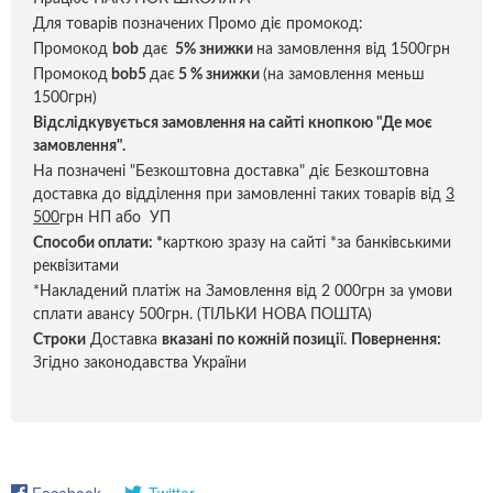
Для товарів позначених Промо діє промокод:
Промокод
bob
дає
5% знижки
на замовлення від 1500грн
Промокод
bob5
дає
5 % знижки
(на замовлення меньш
1500грн)
Відслідкувується замовлення на сайті кнопкою "Де моє
замовлення".
На позначені "Безкоштовна доставка" діє Безкоштовна
доставка до відділення при замовленні таких товарів від
3
500
грн НП або УП
Способи оплати:
*
карткою зразу на сайті *за банківськими
реквізитами
*Накладений платіж на Замовлення від 2 000грн за умови
сплати авансу 500грн. (ТІЛЬКИ НОВА ПОШТА)
Строки
Доставка
вказані по кожній позиці
ї.
Повернення:
Згідно законодавства України
Facebook
Twitter