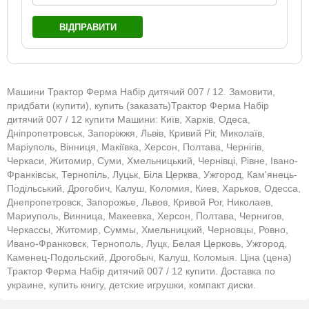
ВІДПРАВИТИ
Машини Трактор Ферма Набір дитячий 007 / 12. Замовити,
придбати (купити), купить (заказать)Трактор Ферма Набір
дитячий 007 / 12 купити Машини: Київ, Харків, Одеса,
Дніпропетровськ, Запоріжжя, Львів, Кривий Ріг, Миколаїв,
Маріуполь, Вінниця, Макіївка, Херсон, Полтава, Чернігів,
Черкаси, Житомир, Суми, Хмельницький, Чернівці, Рівне, Івано-
Франківськ, Тернопіль, Луцьк, Біла Церква, Ужгород, Кам'янець-
Подільський, Дрогобич, Калуш, Коломия, Киев, Харьков, Одесса,
Днепропетровск, Запорожье, Львов, Кривой Рог, Николаев,
Мариуполь, Винница, Макеевка, Херсон, Полтава, Чернигов,
Черкассы, Житомир, Суммы, Хмельницкий, Черновцы, Ровно,
Ивано-Франковск, Тернополь, Луцк, Белая Церковь, Ужгород,
Каменец-Подольский, Дрогобыч, Калуш, Коломыя. Ціна (цена)
Трактор Ферма Набір дитячий 007 / 12 купити. Доставка по
украине, купить книгу, детские игрушки, компакт диски.