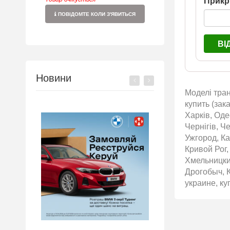
Прикр
ПОВІДОМТЕ КОЛИ З'ЯВИТЬСЯ
ВІ
Новини
Моделі тран
купить (зак
Харків, Оде
Чернігів, Ч
Ужгород, Ка
Кривой Рог
Хмельницки
Дрогобыч, К
украине, ку