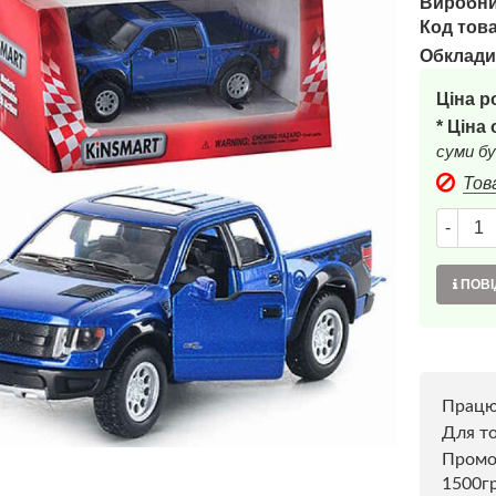
Виробни
Код това
Обклади
Ціна р
* Ціна
суми бу
Тов
-
ПОВІ
Прац
Для то
Пром
1500г