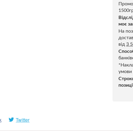
Промо
1500гр
Відслі
моє за
На поз
достав
від
3 
Спосо
банків
*Накла
умови
Строк
позиці
k
Twitter