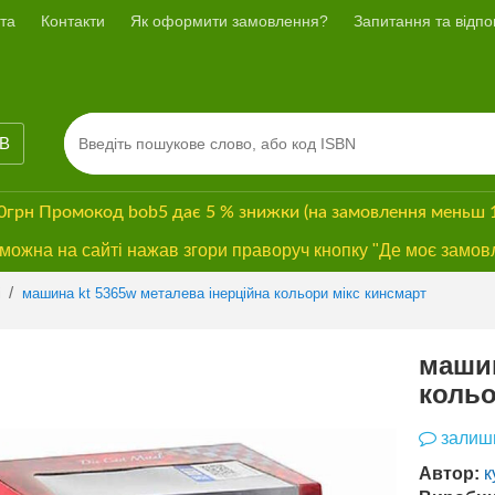
та
Контакти
Як оформити замовлення?
Запитання та відпов
ІВ
00грн
Промокод
bob5
дає
5 % знижки
(на замовлення меньш 
ожна на сайті нажав згори праворуч кнопку "Де моє замов
/
і
машина kt 5365w металева інерційна кольори мікс кинсмарт
машин
кольо
залиши
Автор:
к