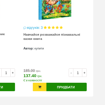
відгуків: 3
відг
рик
Навчайся розважайся пізнавальні
чинка
казки книга
(точи
Автор:
купити
Автор
7.00
185.00
грн.
+
-
+
137.40
грн.
Є в наявності
Є в на
ТИ
ПРИДБАТИ