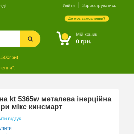
Увійти
Зареєструватись
іді
Де моє замовлення?
Мій кошик
0
грн.
1500грн)
лення".
а kt 5365w металева інерційна
ри мікс кинсмарт
ти відгук
упити