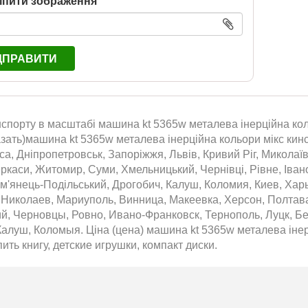
іпити зображення
ДПРАВИТИ
спорту в масштабі машина kt 5365w металева інерційна коль
азать)машина kt 5365w металева інерційна кольори мікс кинс
са, Дніпропетровськ, Запоріжжя, Львів, Кривий Ріг, Миколаїв
еркаси, Житомир, Суми, Хмельницький, Чернівці, Рівне, Іван
м'янець-Подільський, Дрогобич, Калуш, Коломия, Киев, Хар
, Николаев, Мариуполь, Винница, Макеевка, Херсон, Полтав
й, Черновцы, Ровно, Ивано-Франковск, Тернополь, Луцк, Б
алуш, Коломыя. Ціна (цена) машина kt 5365w металева інер
пить книгу, детские игрушки, компакт диски.