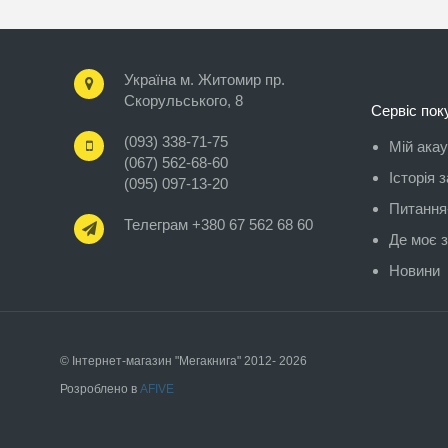
Україна м. Житомир пр.
Скорульського, 8
Сервіс пок
(093) 338-71-75
Мій ака
(067) 562-68-60
Історія 
(095) 097-13-20
Питання-
Телеграм +380 67 562 68 60
Де моє 
Новини
© Інтернет-магазин "Мегакнига" 2012- 2026
Розроблено в
AFIVE