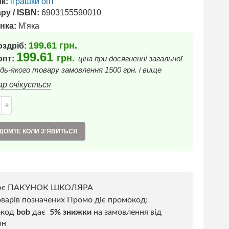
к:
іграшки опт
ру / ISBN:
6903155590010
нка:
М'яка
199.61
грн.
оздріб:
199.61
грн.
 опт:
ціна при досягненні загальної
дь-якого товару замовлення 1500 грн. і вище
ар очікується
+
ДОМТЕ КОЛИ З'ЯВИТЬСЯ
ює ПАКУНОК ШКОЛЯРА
варів позначених Промо діє промокод:
окод
bob
дає
5% знижки
на замовлення від
рн