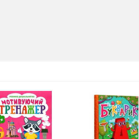
Т 2026
2026-06-18
6 за
цтва Ранок