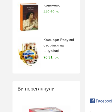
Консуело
440.60
грн.
Кольори Розумні
сторінки на
шнурівці
70.31
грн.
Ви переглянули
Faceboo