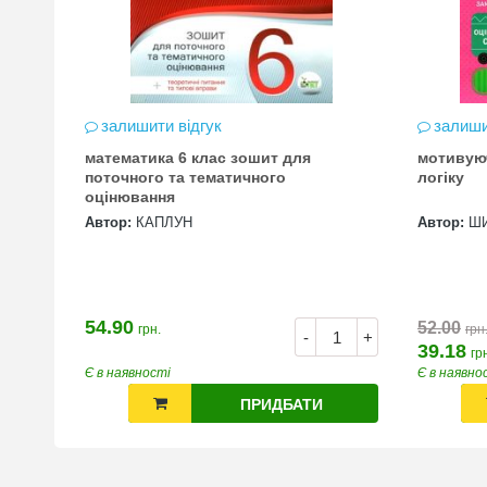
залишити відгук
залиши
математика 6 клас зошит для
мотивую
цена
поточного та тематичного
логіку
оцінювання
Автор:
КАПЛУН
Автор:
Ш
54.90
52.00
грн.
грн
+
-
+
39.18
гр
Є в наявності
Є в наявно
ПРИДБАТИ