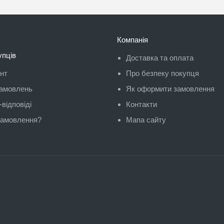
Компанія
упців
Доставка та оплата
унт
Про безпеку покупця
замовлень
Як оформити замовлення
відповіді
Контакти
замовлення?
Мапа сайту