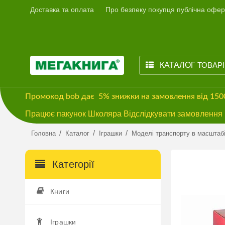
Доставка та оплата
Про безпеку покупця публічна офер
КАТАЛОГ
ТОВАР
Промокод
bob
дає
5% знижки
на замовлення від 15
Працює пакунок Школяра Відслідкувати замовлення м
/
/
/
Головна
Каталог
Іграшки
Моделі транспорту в масштаб
Категорії
Книги
Іграшки