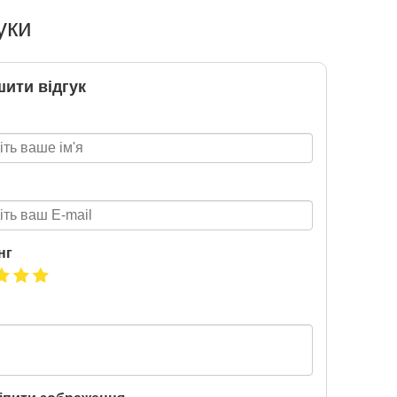
уки
ити відгук
нг