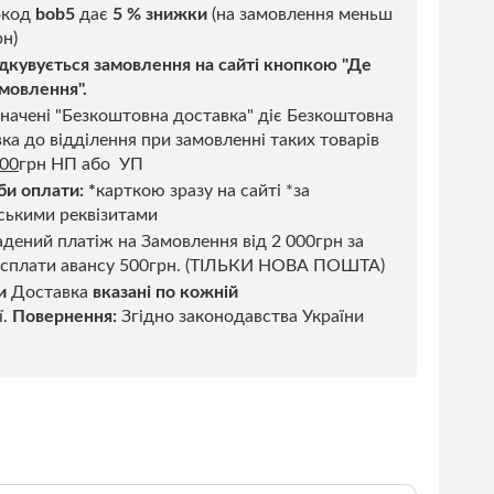
код
bob5
дає
5 % знижки
(на замовлення меньш
н)
дкувується замовлення на сайті кнопкою "Де
мовлення".
начені "Безкоштовна доставка" діє Безкоштовна
ка до відділення при замовленні таких товарів
500
грн НП або УП
би оплати:
*
карткою зразу на сайті *за
ськими реквізитами
дений платіж на Замовлення від 2 000грн за
 сплати авансу 500грн. (ТІЛЬКИ НОВА ПОШТА)
и
Доставка
вказані по кожній
ї.
Повернення:
Згідно законодавства України