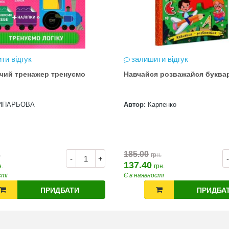
ти відгук
залишити відгук
чий тренажер тренуємо
Навчайся розважайся буква
ИПАРЬОВА
Автор:
Карпенко
185.00
.
грн.
-
+
-
137.40
н.
грн.
сті
Є в наявності
ПРИДБАТИ
ПРИДБА