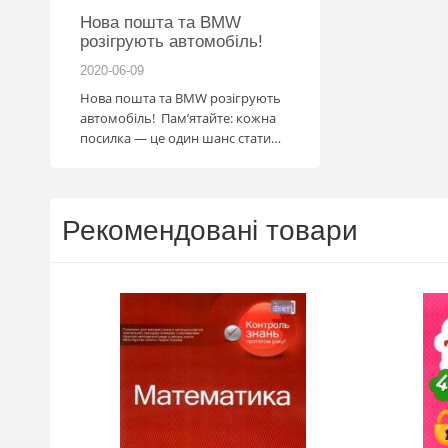
Нова пошта та BMW
Підготовка до НМ
розігрують автомобіль!
2020-06-09
2020-06-09
Нова пошта та BMW розігрують
Готуйтеся до НМТ 202
автомобіль! Пам’ятайте: кожна
посібниками видавни
посилка — це один шанс стати
власником нового автомобіля.
Період дії акції: 15.06 - 31.07
Механіка: отримуй одну посилку
Новою поштою і приймай
Рекомендовані товари
участь в розіграші авто. Кожна
посилка = 1 шанс на виграш
Максимальна кількість шансів -
15 Реєстрація в акції за номером
телефону Сторінка
акції: http://novaposhta.ua/win_bmw