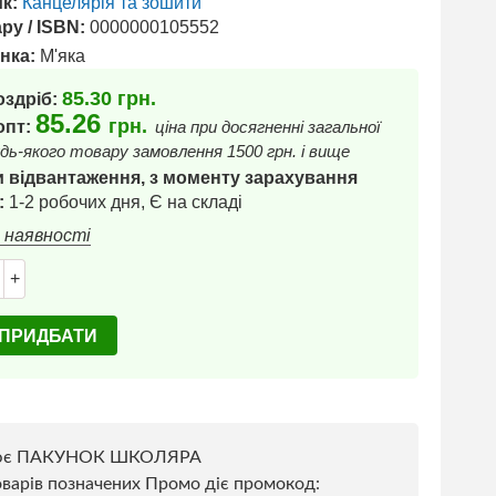
к:
Канцелярія та зошити
ру / ISBN:
0000000105552
нка:
М'яка
85.30
грн.
оздріб:
85.26
грн.
 опт:
ціна при досягненні загальної
дь-якого товару замовлення 1500 грн. і вище
 відвантаження, з моменту зарахування
:
1-2 робочих дня, Є на складі
в наявності
+
ПРИДБАТИ
ює ПАКУНОК ШКОЛЯРА
варів позначених Промо діє промокод: