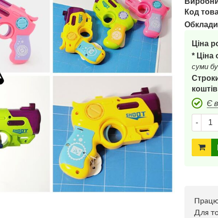
Виробни
Код това
Обклади
Ціна р
* Ціна
суми бу
Строки
коштів
Є 
-
Прац
Для то