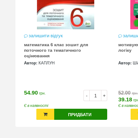
залишити відгук
залиши
математика 6 клас зошит для
мотивую
цена
поточного та тематичного
логіку
оцінювання
Автор:
КАПЛУН
Автор:
Ш
54.90
52.00
грн.
грн
+
-
+
39.18
гр
Є в наявності
Є в наявно
ПРИДБАТИ