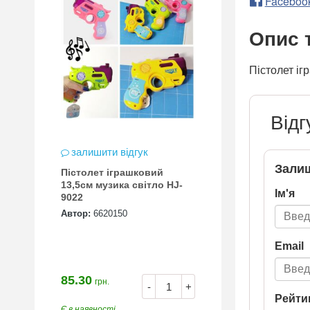
Faceboo
Опис 
Пістолет іг
Відг
залишити відгук
Залиш
Пістолет іграшковий
13,5см музика світло HJ-
Ім'я
9022
Автор:
6620150
Email
85.30
грн.
-
+
Рейти
Є в наявності