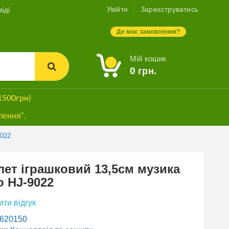
Увійти
Зареєструватись
іді
Де моє замовлення?
Мій кошик
0
грн.
1500грн)
лення".
9022
лет іграшковий 13,5см музика
о HJ-9022
ти відгук
620150