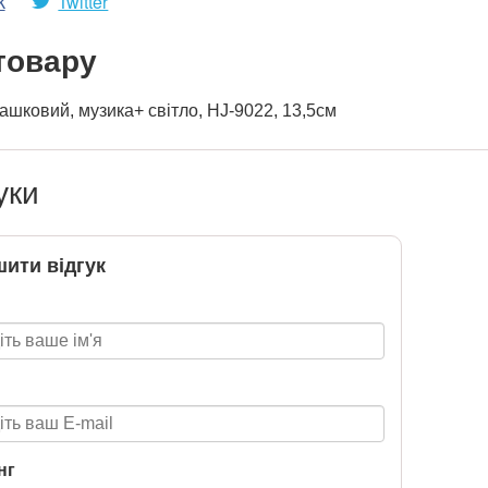
k
Twitter
товару
рашковий, музика+ світло, HJ-9022, 13,5см
уки
ити відгук
нг