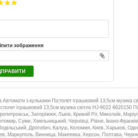
іпити зображення
ДПРАВИТИ
а Автомати з кульками Пістолет іграшковий 13,5см музика св
істолет іграшковий 13,5см музика світло HJ-9022 6620150 Піс
ропетровськ, Запоріжжя, Львів, Кривий Ріг, Миколаїв, Маріуп
томир, Суми, Хмельницький, Чернівці, Рівне, Івано-Франківс
одільський, Дрогобич, Калуш, Коломия, Киев, Харьков, Оде
аев, Мариуполь, Винница, Макеевка, Херсон, Полтава, Черн