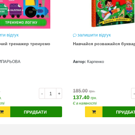
ти відгук
залишити відгук
чий тренажер тренуємо
Навчайся розважайся буква
ИПАРЬОВА
Автор:
Карпенко
185.00
.
грн.
-
+
-
137.40
н.
грн.
сті
Є в наявності
ПРИДБАТИ
ПРИДБА