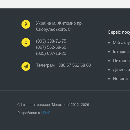
Україна м. Житомир пр.
Скорульського, 8
Сервіс пок
(093) 338-71-75
Мій ака
(067) 562-68-60
Історія 
(095) 097-13-20
Питання-
Телеграм +380 67 562 68 60
Де моє 
Новини
© Інтернет-магазин "Мегакнига" 2012- 2026
Розроблено в
AFIVE