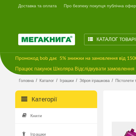
Доставка та оплата
Про безпеку покупця публічна офер
КАТАЛОГ
ТОВАР
Промокод
bob
дає
5% знижки
на замовлення від 15
Працює пакунок Школяра Відслідкувати замовлення м
/
/
/
/
Головна
Каталог
Іграшки
Зброя іграшкова
Пістолети 
Категорії
Книги
Іграшки