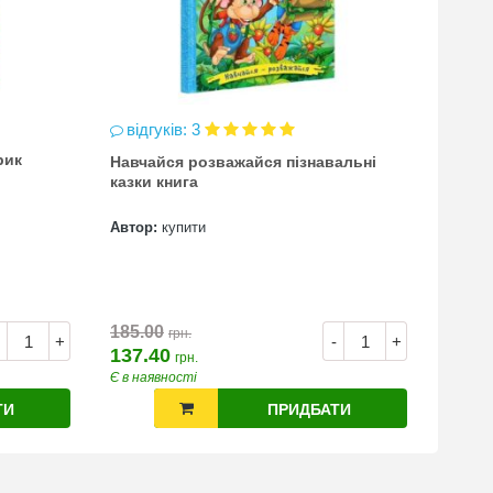
відгуків: 3
відг
рик
Навчайся розважайся пізнавальні
чинка
казки книга
(точи
Автор:
купити
Автор
7.00
185.00
грн.
+
-
+
137.40
грн.
Є в наявності
Є в на
ТИ
ПРИДБАТИ