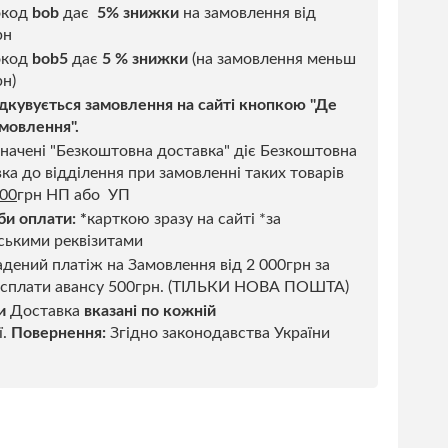
окод
bob
дає
5% знижки
на замовлення від
рн
код
bob5
дає
5 % знижки
(на замовлення меньш
н)
дкувується замовлення на сайті кнопкою "Де
мовлення".
начені "Безкоштовна доставка" діє Безкоштовна
ка до відділення при замовленні таких товарів
500
грн НП або УП
би оплати:
*
карткою зразу на сайті *за
ськими реквізитами
дений платіж на Замовлення від 2 000грн за
 сплати авансу 500грн. (ТІЛЬКИ НОВА ПОШТА)
и
Доставка
вказані по кожній
ї.
Повернення:
Згідно законодавства України