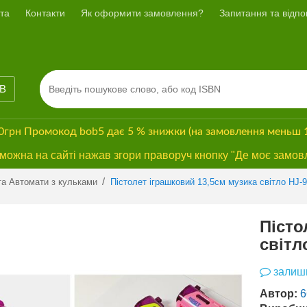
та
Контакти
Як оформити замовлення?
Запитання та відпов
ІВ
00грн
Промокод
bob5
дає
5 % знижки
(на замовлення меньш 
ожна на сайті нажав згори праворуч кнопку "Де моє замов
/
та Автомати з кульками
Пістолет іграшковий 13,5см музика світло HJ-
Пісто
світл
залиши
Автор:
6