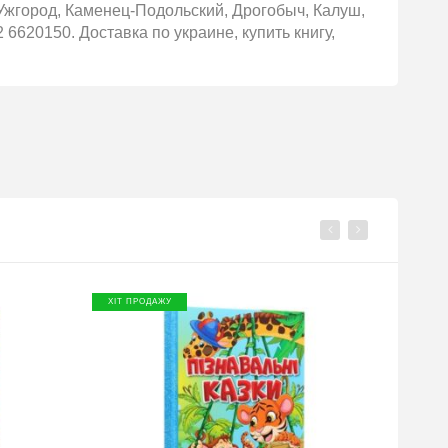
Ужгород, Каменец-Подольский, Дрогобыч, Калуш,
 6620150. Доставка по украине, купить книгу,
ХІТ ПРОДАЖУ
ХІТ П