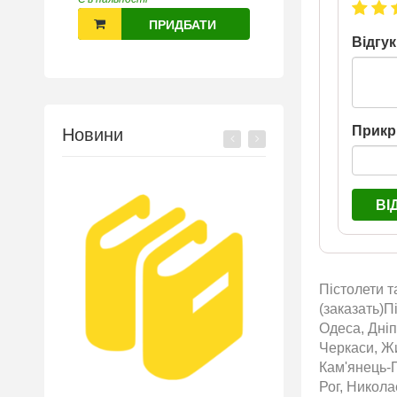
ПРИДБАТИ
Відгук
Прикр
Новини
ВІ
Пістолети т
(заказать)П
Одеса, Дніп
Черкаси, Жи
Кам'янець-П
Рог, Никол