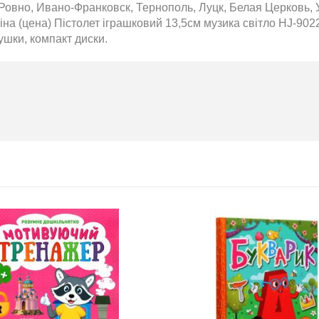
Ровно, Ивано-Франковск, Тернополь, Луцк, Белая Церковь, 
Т 2026
Нова пошта та BMW
на (цена) Пістолет іграшковий 13,5см музика світло HJ-9022
розігрують автомобіль!
ушки, компакт диски.
2020-06-09
6 за
Нова пошта та BMW розігрують
цтва Ранок
автомобіль! Пам’ятайте: кожна
посилка — це один шанс стати
власником нового автомобіля.
Період дії акції: 15.06 - 31.07
Механіка: отримуй одну посилку
Новою поштою і приймай
участь в розіграші авто. Кожна
посилка = 1 шанс на виграш
Максимальна кількість шансів -
15 Реєстрація в акції за номером
телефону Сторінка
акції: http://novaposhta.ua/win_bmw