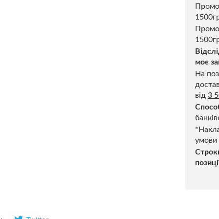
Пром
1500г
Промо
1500гр
Відслі
моє за
На поз
достав
від
3 
Спосо
банків
*Накла
умови
Строк
позиці