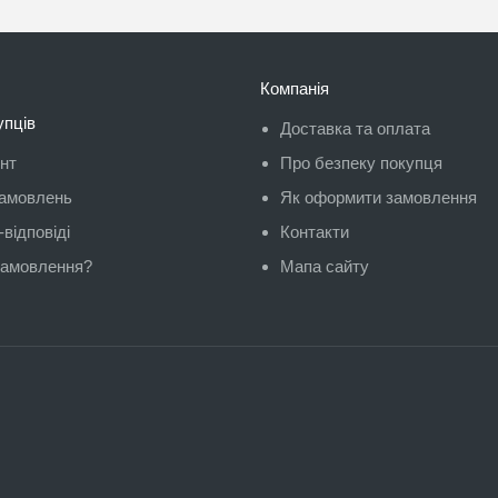
Компанія
упців
Доставка та оплата
унт
Про безпеку покупця
замовлень
Як оформити замовлення
відповіді
Контакти
замовлення?
Мапа сайту