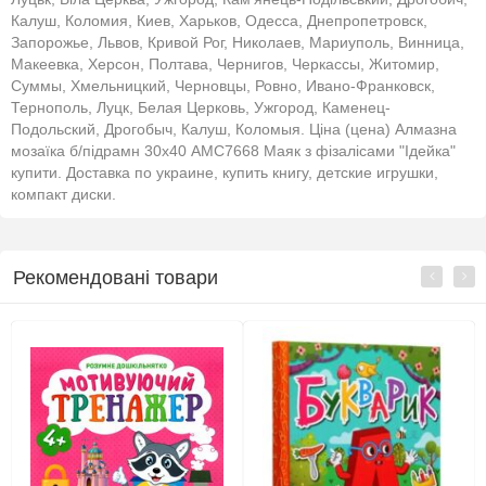
Калуш, Коломия, Киев, Харьков, Одесса, Днепропетровск,
Запорожье, Львов, Кривой Рог, Николаев, Мариуполь, Винница,
Макеевка, Херсон, Полтава, Чернигов, Черкассы, Житомир,
Суммы, Хмельницкий, Черновцы, Ровно, Ивано-Франковск,
Тернополь, Луцк, Белая Церковь, Ужгород, Каменец-
Подольский, Дрогобыч, Калуш, Коломыя. Ціна (цена) Алмазна
мозаїка б/підрамн 30х40 АМС7668 Маяк з фізалісами "Ідейка"
купити. Доставка по украине, купить книгу, детские игрушки,
компакт диски.
Рекомендовані товари