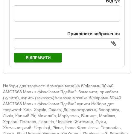
Відгук
Прикріпити зображення
ВІДПРАВИТИ
Набори для творчості Алмазна мозаїка б/підрамн 30х40
АМС7668 Маяк з фізалісами "Ідейка". Замовити, придбати
(купити), купить (заказать)Алмазна мозаїка б/підрамн 30х40
АМС7668 Маяк з фізалісами "Ідейка" купити Набори для
творчості: Київ, Харків, Одеса, Дніпропетровськ, Запоріжжя,
Львів, Кривий Ріг, Миколаїв, Маріуполь, Вінниця, Макіївка,
Херсон, Полтава, Чернігів, Черкаси, Житомир, Суми,
Хмельницький, Чернівці, Рівне, Івано-Франківськ, Тернопіль,
Луцьк, Біла Церква, Ужгород, Кам'янець-Подільський, Дрогобич,