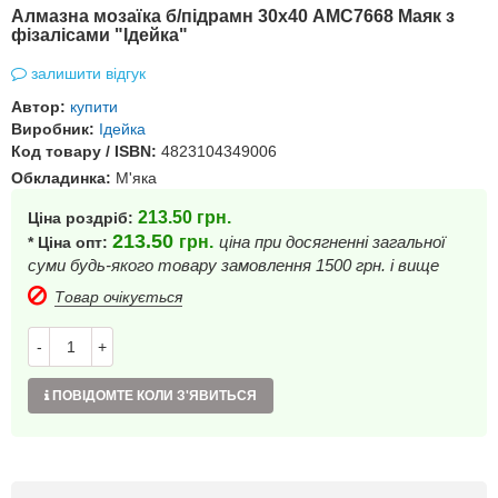
Алмазна мозаїка б/підрамн 30х40 АМС7668 Маяк з
фізалісами "Ідейка"
залишити відгук
Автор:
купити
Виробник:
Ідейка
Код товару / ISBN:
4823104349006
Обкладинка:
М'яка
213.50
грн.
Ціна роздріб:
213.50
грн.
ціна при досягненні загальної
* Ціна опт:
суми будь-якого товару замовлення 1500 грн. і вище
Товар очікується
-
+
ПОВІДОМТЕ КОЛИ З'ЯВИТЬСЯ