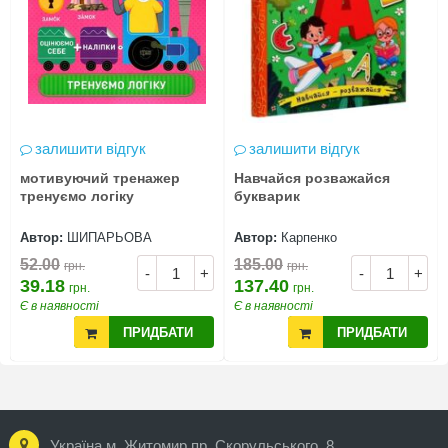
залишити відгук
залишити відгук
мотивуючий тренажер
Навчайся розважайся
тренуємо логіку
букварик
Автор:
ШИПАРЬОВА
Автор:
Карпенко
52.00
185.00
грн.
грн.
-
+
-
+
39.18
137.40
грн.
грн.
Є в наявності
Є в наявності
ПРИДБАТИ
ПРИДБАТИ
Україна м. Житомир пр. Скорульського, 8