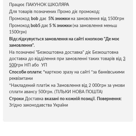
Працює ПАКУНОК ШКОЛЯРА
Для товарів позначених Промо діє промокод:
Промокод
bob
дає
5% знижки
на замовлення від 1500грн
Промокод
bob5
дає
5 % знижки
(на замовлення меньш
1500грн)
Відслідкувується замовлення на сайті кнопкою "Де моє
замовлення".
На позначені "Безкоштовна доставка" діє Безкоштовна
доставка до відділення при замовленні таких товарів від
3
500
грн НП або УП
Способи оплати:
*
карткою зразу на сайті *за банківськими
реквізитами
*Накладений платіж на Замовлення від 2 000грн за умови
сплати авансу 500грн. (ТІЛЬКИ НОВА ПОШТА)
Строки
Доставка
вказані по кожній позиці
ї.
Повернення:
Згідно законодавства України