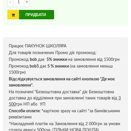
-
+
ПРИДБАТИ
Працює ПАКУНОК ШКОЛЯРА
Для товарів позначених Промо діє промокод:
Промокод
bob
дає
5% знижки
на замовлення від 1500грн
Промокод
bob5
дає
5 % знижки
(на замовлення меньш
1500грн)
Відслідкувується замовлення на сайті кнопкою "Де моє
замовлення".
На позначені "Безкоштовна доставка" діє Безкоштовна
доставка до відділення при замовленні таких товарів від
3
500
грн НП або УП
Способи оплати:
*
карткою зразу на сайті *за банківськими
реквізитами
*Накладений платіж на Замовлення від 2 000грн за умови
сплати авансу 500грн. (ТІЛЬКИ НОВА ПОШТА)