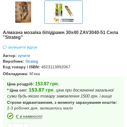
Алмазна мозаїка б/підрамн 30х40 ZAV3040-51 Сила
"Strateg"
залишити відгук
Автор:
купити
Виробник:
Strateg
Код товару / ISBN:
4823113892067
Обкладинка:
М'яка
153.87
грн.
Ціна роздріб:
153.87
грн.
ціна при досягненні загальної
* Ціна опт:
суми будь-якого товару замовлення 1500 грн. і вище
Строки відвантаження, з моменту зарахування коштів:
2-3 робочих дня, залишилось мало
Є в наявності