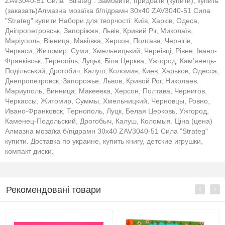
ZAV3040-51 Сила "Strateg". Замовити, придбати (купити), купить
(заказать)Алмазна мозаїка б/підрамн 30х40 ZAV3040-51 Сила
"Strateg" купити Набори для творчості: Київ, Харків, Одеса,
Дніпропетровськ, Запоріжжя, Львів, Кривий Ріг, Миколаїв,
Маріуполь, Вінниця, Макіївка, Херсон, Полтава, Чернігів,
Черкаси, Житомир, Суми, Хмельницький, Чернівці, Рівне, Івано-
Франківськ, Тернопіль, Луцьк, Біла Церква, Ужгород, Кам'янець-
Подільський, Дрогобич, Калуш, Коломия, Киев, Харьков, Одесса,
Днепропетровск, Запорожье, Львов, Кривой Рог, Николаев,
Мариуполь, Винница, Макеевка, Херсон, Полтава, Чернигов,
Черкассы, Житомир, Суммы, Хмельницкий, Черновцы, Ровно,
Ивано-Франковск, Тернополь, Луцк, Белая Церковь, Ужгород,
Каменец-Подольский, Дрогобыч, Калуш, Коломыя. Ціна (цена)
Алмазна мозаїка б/підрамн 30х40 ZAV3040-51 Сила "Strateg"
купити. Доставка по украине, купить книгу, детские игрушки,
компакт диски.
Рекомендовані товари