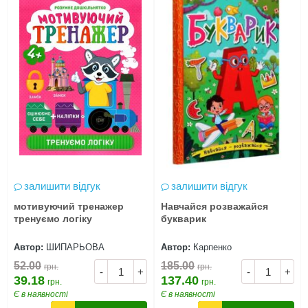
залишити відгук
залишити відгук
мотивуючий тренажер
Навчайся розважайся
тренуємо логіку
букварик
Автор:
ШИПАРЬОВА
Автор:
Карпенко
52.00
185.00
грн.
грн.
-
+
-
+
39.18
137.40
грн.
грн.
Є в наявності
Є в наявності