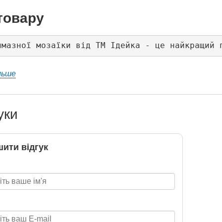
товару
лмазної мозаїки від ТМ Ідейка - це найкращий 
льше
уки
ити відгук