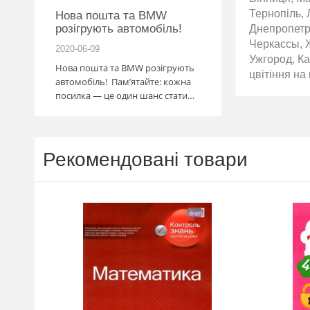
Тернопіль, 
Нова пошта та BMW
Підготовка до НМ
розігрують автомобіль!
Днепропетр
Черкассы, 
2020-06-09
2020-06-09
Ужгород, К
Нова пошта та BMW розігрують
Готуйтеся до НМТ 202
цвітіння на
автомобіль! Пам’ятайте: кожна
посібниками видавни
посилка — це один шанс стати
власником нового автомобіля.
Період дії акції: 15.06 - 31.07
Механіка: отримуй одну посилку
Новою поштою і приймай
Рекомендовані товари
участь в розіграші авто. Кожна
посилка = 1 шанс на виграш
Максимальна кількість шансів -
15 Реєстрація в акції за номером
телефону Сторінка
акції: http://novaposhta.ua/win_bmw