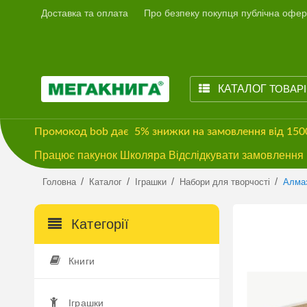
Доставка та оплата
Про безпеку покупця публічна офер
КАТАЛОГ
ТОВАР
Промокод
bob
дає
5% знижки
на замовлення від 15
Працює пакунок Школяра Відслідкувати замовлення м
/
/
/
/
Головна
Каталог
Іграшки
Набори для творчості
Алмаз
Категорії
Книги
Іграшки