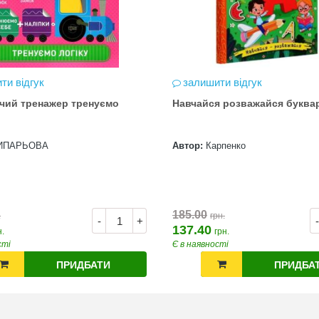
ти відгук
залишити відгук
чий тренажер тренуємо
Навчайся розважайся буква
ИПАРЬОВА
Автор:
Карпенко
185.00
.
грн.
-
+
-
137.40
н.
грн.
сті
Є в наявності
ПРИДБАТИ
ПРИДБА