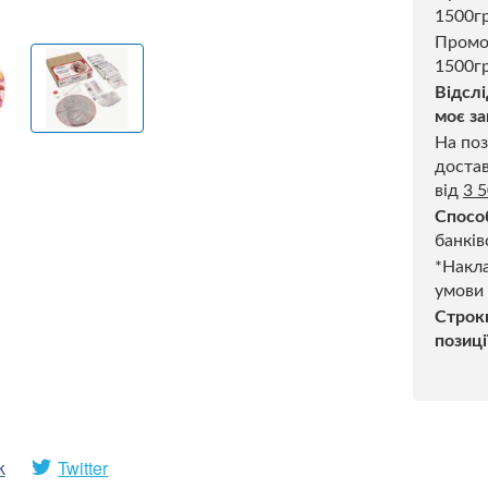
1500г
Промо
1500гр
Відслі
моє за
На поз
достав
від
3 
Спосо
банків
*Накла
умови
Строк
позиці
k
Twitter