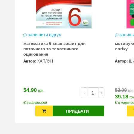
залишити відгук
залиши
математика 6 клас зошит для
мотивую
цена
поточного та тематичного
логіку
оцінювання
Автор:
КАПЛУН
Автор:
Ш
54.90
52.00
грн.
грн
+
-
+
39.18
гр
Є в наявності
Є в наявно
ПРИДБАТИ