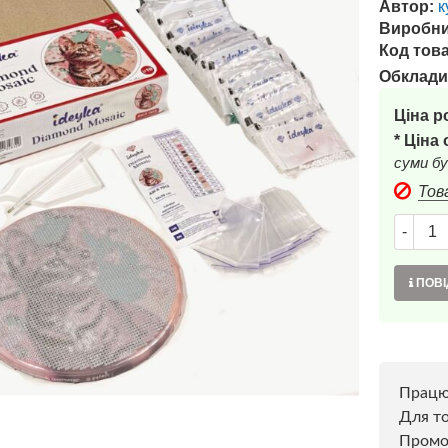
Автор:
к
Виробни
Код това
Обклади
Ціна р
* Ціна
суми бу
Тов
-
ПОВІ
Прац
Для то
Пром