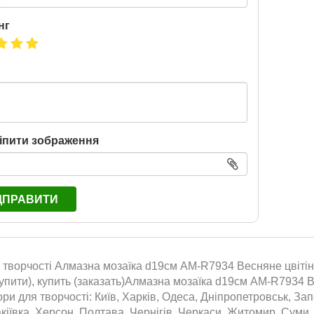
нг
іпити зображення
ДПРАВИТИ
творчості Алмазна мозаїка d19см АМ-R7934 Весняне цвітінн
упити), купить (заказать)Алмазна мозаїка d19см АМ-R7934 В
ри для творчості: Київ, Харків, Одеса, Дніпропетровськ, Зап
кіївка, Херсон, Полтава, Чернігів, Черкаси, Житомир, Суми,