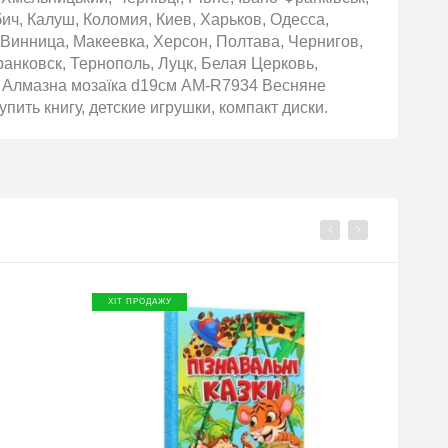
бич, Калуш, Коломия, Киев, Харьков, Одесса,
 Винница, Макеевка, Херсон, Полтава, Чернигов,
нковск, Тернополь, Луцк, Белая Церковь,
) Алмазна мозаїка d19см АМ-R7934 Весняне
упить книгу, детские игрушки, компакт диски.
ХІТ ПРОДАЖУ
ХІТ П