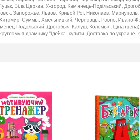
Луцьк, Біла Церква, Ужгород, Кам'янець-Подільський, Дрого
Т 2026
овск, Запорожье, Львов, Кривой Рог, Николаев, Мариуполь,
Житомир, Суммы, Хмельницкий, Черновцы, Ровно, Ивано-Фра
2026-06-18
аменец-Подольский, Дрогобыч, Калуш, Коломыя. Ціна (цена
6 за
 круглому підрамнику "Ідейка" купити. Доставка по украине, к
цтва Ранок