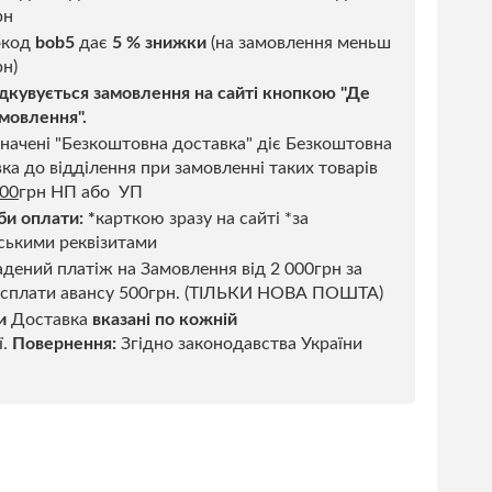
рн
код
bob5
дає
5 % знижки
(на замовлення меньш
н)
дкувується замовлення на сайті кнопкою "Де
мовлення".
начені "Безкоштовна доставка" діє Безкоштовна
ка до відділення при замовленні таких товарів
500
грн НП або УП
би оплати:
*
карткою зразу на сайті *за
ськими реквізитами
дений платіж на Замовлення від 2 000грн за
 сплати авансу 500грн. (ТІЛЬКИ НОВА ПОШТА)
и
Доставка
вказані по кожній
ї.
Повернення:
Згідно законодавства України