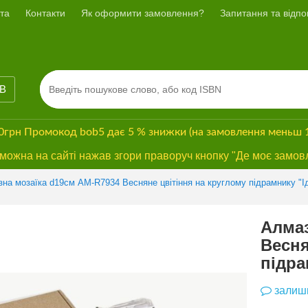
та
Контакти
Як оформити замовлення?
Запитання та відпов
ІВ
00грн
Промокод
bob5
дає
5 % знижки
(на замовлення меньш 
ожна на сайті нажав згори праворуч кнопку "Де моє замов
Previous
Next
на мозаїка d19см АМ-R7934 Весняне цвітіння на круглому підрамнику "І
Алмаз
Весня
підра
залиши