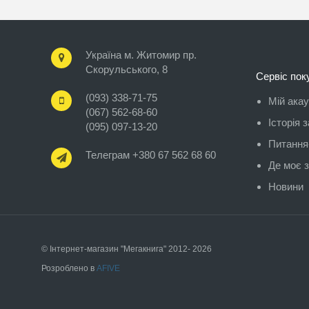
Україна м. Житомир пр.
Скорульського, 8
Сервіс пок
(093) 338-71-75
Мій ака
(067) 562-68-60
Історія 
(095) 097-13-20
Питання-
Телеграм +380 67 562 68 60
Де моє 
Новини
© Інтернет-магазин "Мегакнига" 2012- 2026
Розроблено в
AFIVE