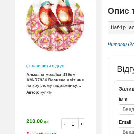
Опис 
Набір а
Читати бі
залишити відгук
Відг
Алмазна мозаїка d19см
АМ-R7934 Весняне цвітіння
на круглому підрамнику
Залиш
"Ідейка"
Автор:
купити
Ім'я
210.00
Email
грн.
-
+
Товар очікується