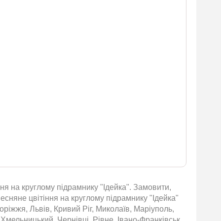
я на круглому підрамнику "Ідейка". Замовити,
есняне цвітіння на круглому підрамнику "Ідейка"
оріжжя, Львів, Кривий Ріг, Миколаїв, Маріуполь,
 Хмельницький, Чернівці, Рівне, Івано-Франківськ,