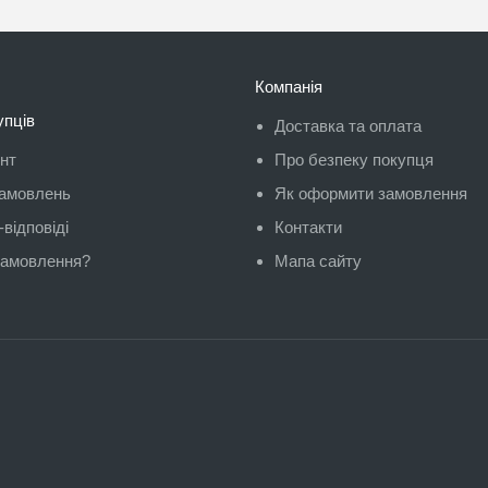
Компанія
упців
Доставка та оплата
унт
Про безпеку покупця
замовлень
Як оформити замовлення
відповіді
Контакти
замовлення?
Мапа сайту