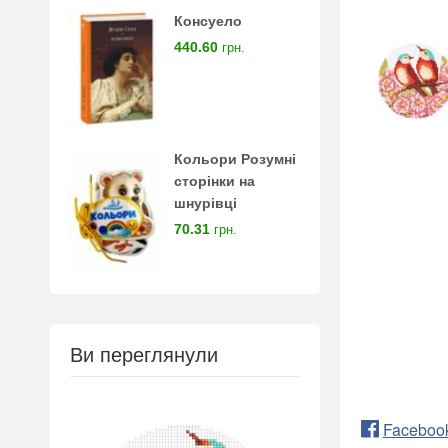
Консуело
440.60
грн.
Кольори Розумні
сторінки на
шнурівці
70.31
грн.
Ви переглянули
Faceboo