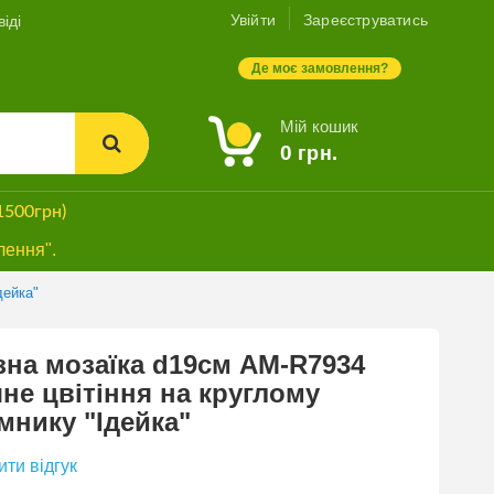
Увійти
Зареєструватись
іді
Де моє замовлення?
Мій кошик
0
грн.
1500грн)
лення".
дейка"
на мозаїка d19см АМ-R7934
не цвітіння на круглому
мнику "Ідейка"
ти відгук