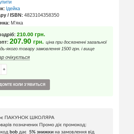
упити
к:
Ідейка
ру / ISBN:
4823104358350
нка:
М'яка
210.00
грн.
оздріб:
207.90
грн.
 опт:
ціна при досягненні загальної
дь-якого товару замовлення 1500 грн. і вище
ар очікується
+
ДОМТЕ КОЛИ З'ЯВИТЬСЯ
ює ПАКУНОК ШКОЛЯРА
варів позначених Промо діє промокод:
окод
bob
дає
5% знижки
на замовлення від