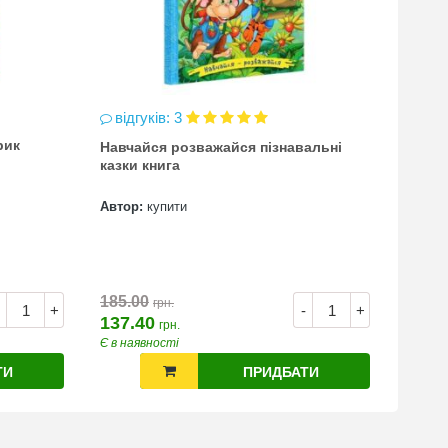
відгуків: 3
відг
рик
Навчайся розважайся пізнавальні
чинка
казки книга
(точи
Автор:
купити
Автор
7.00
185.00
грн.
+
-
+
137.40
грн.
Є в наявності
Є в на
ТИ
ПРИДБАТИ