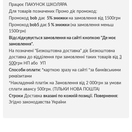
Працює ПАКУНОК ШКОЛЯРА
Для товарів позначених Промо діє промокод:
Промокод
bob
дає
5% знижки
на замовлення від 1500грн
Промокод
bob5
дає
5 % знижки
(на замовлення меньш
1500грн)
Відслідкувується замовлення на сайті кнопкою "Де моє
замовлення".
На позначені "Безкоштовна доставка" діє Безкоштовна
доставка до відділення при замовленні таких товарів від
3
500
грн НП або УП
Способи оплати:
*
карткою зразу на сайті *за банківськими
реквізитами
*Накладений платіж на Замовлення від 2 000грн за умови
сплати авансу 500грн. (ТІЛЬКИ НОВА ПОШТА)
Строки
Доставка
вказані по кожній позиці
ї.
Повернення:
Згідно законодавства України