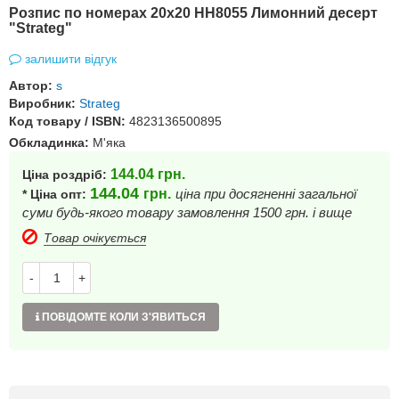
Розпис по номерах 20х20 HH8055 Лимонний десерт
"Strateg"
залишити відгук
Автор:
s
Виробник:
Strateg
Код товару / ISBN:
4823136500895
Обкладинка:
М'яка
144.04
грн.
Ціна роздріб:
144.04
грн.
ціна при досягненні загальної
* Ціна опт:
суми будь-якого товару замовлення 1500 грн. і вище
Товар очікується
-
+
ПОВІДОМТЕ КОЛИ З'ЯВИТЬСЯ