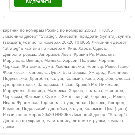
ВІДПРАВИТИ
картини по номерам Розпис по номерах 20х20 HH8055
Лимонний десерт "Strateg". Замовити, придбати (купити), купить
(заказать)Розпис по номерах 20х20 HH8055 Лимонний десерт
"Strateg" s картини по номерам: Київ, Харків, Одеса,
Дніпропетровськ, Запоріжжя, Львів, Кривий Ріг, Миколаїв,
Маріуполь, Вінниця, Макіївка, Херсон, Полтава, Чернігів,
Черкаси, Житомир, Суми, Хмельницький, Чернівці, Рівне, Івано-
Франківськ, Тернопіль, Луцьк, Біла Церква, Ужгород, Кам'янець-
Подільський, Дрогобич, Калуш, Коломия, Киев, Харьков, Одесса,
Днепропетровск, Запорожье, Львов, Кривой Рог, Николаев,
Мариуполь, Винница, Макеевка, Херсон, Полтава, Чернигов,
Черкассы, Житомир, Суммы, Хмельницкий, Черновцы, Ровно,
Ивано-Франковск, Тернополь, Луцк, Белая Церковь, Ужгород,
Каменец-Подольский, Дрогобыч, Калуш, Коломыя. Ціна (цена)
Розпис по номерах 20х20 HH8055 Лимонний десерт "Strateg" s.
Доставка по украине, купить книгу, детские игрушки, компакт
диски.