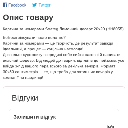
Facebook
Twitter
Опис товару
Картина за номерами Strateg Лимонний десерт 20х20 (HH8055)
Боїтеся зіпсувати чисте полотно?
Картини за номерами — це творчість, де результат завжди
ідеальний, а процес — суцільна насолода!
Дозвольте художнику всередині себе вийти назовні й написати
власний шедевр. Від людей до тварин, від квітів до пейзажів: усе
вийде з-під вашого пера всього за декілька вечорів. Формат
30х30 сантиметрів — те, що треба для затишних вечорів у
компанії чи наодинці!
Відгуки
Залишити відгук
Ім'я