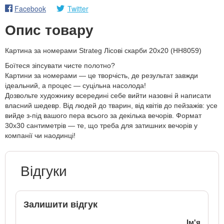
Facebook
Twitter
Опис товару
Картина за номерами Strateg Лісові скарби 20х20 (HH8059)
Боїтеся зіпсувати чисте полотно?
Картини за номерами — це творчість, де результат завжди
ідеальний, а процес — суцільна насолода!
Дозвольте художнику всередині себе вийти назовні й написати
власний шедевр. Від людей до тварин, від квітів до пейзажів: усе
вийде з-під вашого пера всього за декілька вечорів. Формат
30х30 сантиметрів — те, що треба для затишних вечорів у
компанії чи наодинці!
Відгуки
Залишити відгук
Ім'я