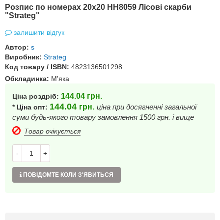
Розпис по номерах 20х20 HH8059 Лісові скарби
"Strateg"
залишити відгук
Автор:
s
Виробник:
Strateg
Код товару / ISBN:
4823136501298
Обкладинка:
М'яка
144.04
грн.
Ціна роздріб:
144.04
грн.
ціна при досягненні загальної
* Ціна опт:
суми будь-якого товару замовлення 1500 грн. і вище
Товар очікується
-
+
ПОВІДОМТЕ КОЛИ З'ЯВИТЬСЯ