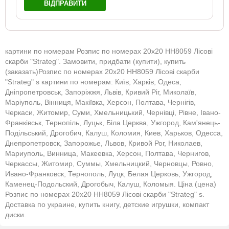
ВІДПРАВИТИ
картини по номерам Розпис по номерах 20х20 HH8059 Лісові
скарби "Strateg". Замовити, придбати (купити), купить
(заказать)Розпис по номерах 20х20 HH8059 Лісові скарби
"Strateg" s картини по номерам: Київ, Харків, Одеса,
Дніпропетровськ, Запоріжжя, Львів, Кривий Ріг, Миколаїв,
Маріуполь, Вінниця, Макіївка, Херсон, Полтава, Чернігів,
Черкаси, Житомир, Суми, Хмельницький, Чернівці, Рівне, Івано-
Франківськ, Тернопіль, Луцьк, Біла Церква, Ужгород, Кам'янець-
Подільський, Дрогобич, Калуш, Коломия, Киев, Харьков, Одесса,
Днепропетровск, Запорожье, Львов, Кривой Рог, Николаев,
Мариуполь, Винница, Макеевка, Херсон, Полтава, Чернигов,
Черкассы, Житомир, Суммы, Хмельницкий, Черновцы, Ровно,
Ивано-Франковск, Тернополь, Луцк, Белая Церковь, Ужгород,
Каменец-Подольский, Дрогобыч, Калуш, Коломыя. Ціна (цена)
Розпис по номерах 20х20 HH8059 Лісові скарби "Strateg" s.
Доставка по украине, купить книгу, детские игрушки, компакт
диски.