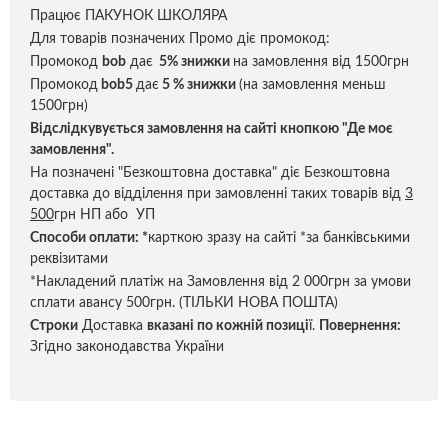
Працює ПАКУНОК ШКОЛЯРА
Для товарів позначених Промо діє промокод:
Промокод
bob
дає
5% знижки
на замовлення від 1500грн
Промокод
bob5
дає
5 % знижки
(на замовлення меньш
1500грн)
Відслідкувується замовлення на сайті кнопкою "Де моє
замовлення".
На позначені "Безкоштовна доставка" діє Безкоштовна
доставка до відділення при замовленні таких товарів від
3
500
грн НП або УП
Способи оплати:
*
карткою зразу на сайті *за банківськими
реквізитами
*Накладений платіж на Замовлення від 2 000грн за умови
сплати авансу 500грн. (ТІЛЬКИ НОВА ПОШТА)
Строки
Доставка
вказані по кожній позиці
ї.
Повернення:
Згідно законодавства України