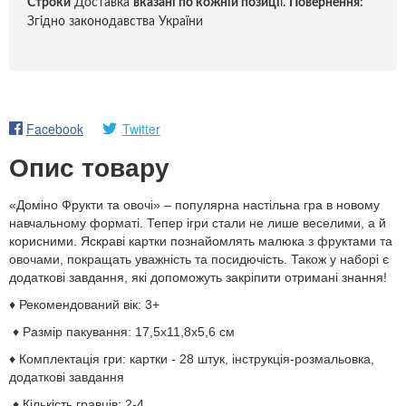
Строки
Доставка
вказані по кожній позиці
ї.
Повернення:
Згідно законодавства України
Facebook
Twitter
Опис товару
«Доміно Фрукти та овочі» – популярна настільна гра в новому
навчальному форматі. Тепер ігри стали не лише веселими, а й
корисними. Яскраві картки познайомлять малюка з фруктами та
овочами, покращать уважність та посидючість. Також у наборі є
додаткові завдання, які допоможуть закріпити отримані знання!
♦ Рекомендований вік: 3+
♦ Размір пакування: 17,5х11,8х5,6 см
♦ Комплектація гри: картки - 28 штук, інструкція-розмальовка,
додаткові завдання
♦ Кількість гравців: 2-4