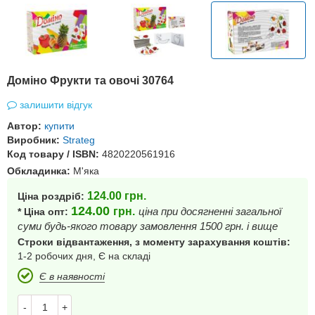
Доміно Фрукти та овочі 30764
залишити відгук
Автор:
купити
Виробник:
Strateg
Код товару / ISBN:
4820220561916
Обкладинка:
М'яка
124.00
грн.
Ціна роздріб:
124.00
грн.
ціна при досягненні загальної
* Ціна опт:
суми будь-якого товару замовлення 1500 грн. і вище
Строки відвантаження, з моменту зарахування коштів:
1-2 робочих дня, Є на складі
Є в наявності
-
+