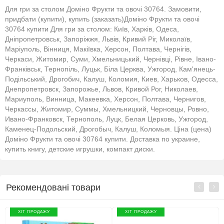
Для гри за столом Доміно Фрукти та овочі 30764. Замовити,
придбати (купити), купить (заказать)Доміно Фрукти та овочі
30764 купити Для гри за столом: Київ, Харків, Одеса,
Дніпропетровськ, Запоріжжя, Львів, Кривий Ріг, Миколаїв,
Маріуполь, Вінниця, Макіївка, Херсон, Полтава, Чернігів,
Черкаси, Житомир, Суми, Хмельницький, Чернівці, Рівне, Івано-
Франківськ, Тернопіль, Луцьк, Біла Церква, Ужгород, Кам'янець-
Подільський, Дрогобич, Калуш, Коломия, Киев, Харьков, Одесса,
Днепропетровск, Запорожье, Львов, Кривой Рог, Николаев,
Мариуполь, Винница, Макеевка, Херсон, Полтава, Чернигов,
Черкассы, Житомир, Суммы, Хмельницкий, Черновцы, Ровно,
Ивано-Франковск, Тернополь, Луцк, Белая Церковь, Ужгород,
Каменец-Подольский, Дрогобыч, Калуш, Коломыя. Ціна (цена)
Доміно Фрукти та овочі 30764 купити. Доставка по украине,
купить книгу, детские игрушки, компакт диски.
Рекомендовані товари
ХІТ ПРОДАЖУ
ХІТ ПРОДАЖУ