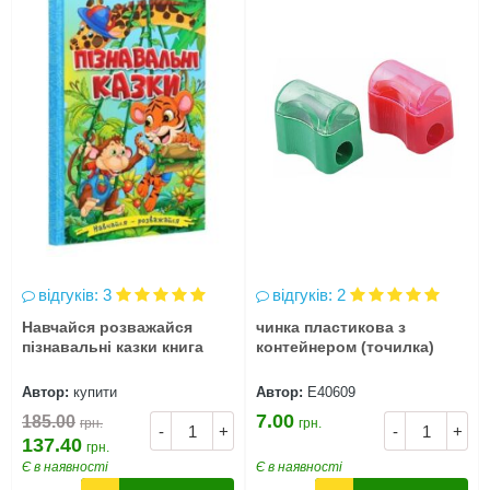
відгуків: 3
відгуків: 2
Навчайся розважайся
чинка пластикова з
пізнавальні казки книга
контейнером (точилка)
Автор:
купити
Автор:
Е40609
7.00
185.00
грн.
грн.
-
+
-
+
137.40
грн.
Є в наявності
Є в наявності