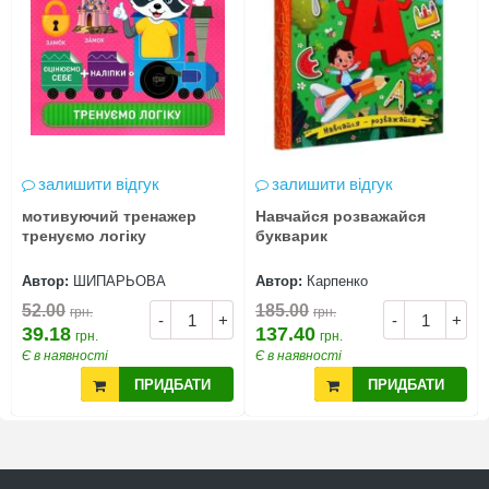
залишити відгук
залишити відгук
мотивуючий тренажер
Навчайся розважайся
тренуємо логіку
букварик
Автор:
ШИПАРЬОВА
Автор:
Карпенко
52.00
185.00
грн.
грн.
-
+
-
+
39.18
137.40
грн.
грн.
Є в наявності
Є в наявності
ПРИДБАТИ
ПРИДБАТИ