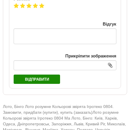
Відгук
Прикріпити зображення
ВІДПРАВИТИ
Лото, Бінго Лото розумне Кольорові звірята Ігротеко 0804.
Замовити, придбати (купити), купить (заказать)Лото розумне
Кольорові звірята Ігротеко 0804 Ма Лото, Бінго: Київ, Харків,
Одеса, Дніпропетровськ, Запоріжжя, Львів, Кривий Ріг, Миколаїв,
Маріуполь, Вінниця, Макіївка, Херсон, Полтава, Чернігів,