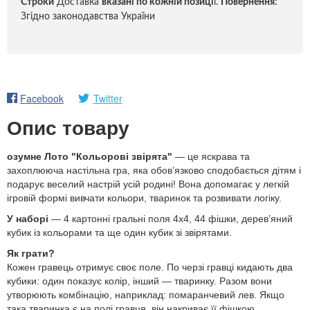
Строки
Доставка
вказані по кожній позиці
ї.
Повернення:
Згідно законодавства України
Facebook
Twitter
Опис товару
озумне Лото "Кольорові звірята"
— це яскрава та
захоплююча настільна гра, яка обов’язково сподобається дітям і
подарує веселий настрій усій родині! Вона допомагає у легкій
ігровій формі вивчати кольори, тваринок та розвивати логіку.
У наборі
— 4 картонні гральні поля 4х4, 44 фішки, дерев’яний
кубик із кольорами та ще один кубик зі звірятами.
Як грати?
Кожен гравець отримує своє поле. По черзі гравці кидають два
кубики: один показує колір, інший — тваринку. Разом вони
утворюють комбінацію, наприклад: помаранчевий лев. Якщо
така тваринка є на полі гравця, він накриває її фішкою.