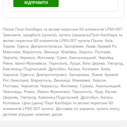
ВІДПРАВИТИ
Пазли Пазл Капібара та великі перегони 60 елементів LP60-007.
Замовити, придбати (купити), купить (заказать)Пазл Капібара та
великі перегони 60 елементів LP60-007 купити Пазли: Київ,
Харків, Одеса, Дніпропетровськ, Запоріжжя, Львів, Кривий Ріг,
Миколаїв, Маріуполь, Вінниця, Макіївка, Херсон, Полтава,
Чернігів, Черкаси, Житомир, Суми, Хмельницький, Чернівці,
Рівне, Івано-Франківськ, Тернопіль, Луцьк, Біла Церква, Ужгород,
Кам'янець-Подільський, Дрогобич, Калуш, Коломия, Киев,
Харьков, Одесса, Днепропетровск, Запорожье, Львов, Кривой
Рог, Николаев, Мариуполь, Винница, Макеевка, Херсон,
Полтава, Чернигов, Черкассы, Житомир, Суммы, Хмельницкий,
Черновцы, Ровно, Ивано-Франковск, Тернополь, Луцк, Белая
Церковь, Ужгород, Каменец-Подольский, Дрогобыч, Калуш,
Коломыя. Ціна (цена) Пазл Капібара та великі перегони 60
елементів LP60-007 купити. Доставка по украине, купить книгу,
детские игрушки, компакт диски.