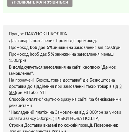
ПОВІДОМТЕ КОЛИ З'ЯВИТЬСЯ
Працює ПАКУНОК ШКОЛЯРА
Для товарів позначених Промо діє промокод:
Промокод
bob
дає
5% знижки
на замовлення від 1500грн
Промокод
bob5
дає
5 % знижки
(на замовлення меньш
1500грн)
Відслідкувується замовлення на сайті кнопкою "Де моє
замовлення".
На позначені "Безкоштовна доставка" діє Безкоштовна
доставка до відділення при замовленні таких товарів від
3
500
грн НП або УП
Способи оплати:
*
карткою зразу на сайті *за банківськими
реквізитами
*Накладений платіж на Замовлення від 2 000грн за умови
сплати авансу 500грн. (ТІЛЬКИ НОВА ПОШТА)
Строки
Доставка
вказані по кожній позиці
ї.
Повернення:
Згідно законодавства України