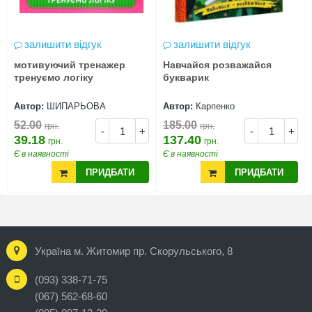
залишити відгук
залишити відгук
мотивуючий тренажер
Навчайся розважайся
тренуємо логіку
букварик
Автор:
ШИПАРЬОВА
Автор:
Карпенко
52.00
185.00
грн.
грн.
-
+
-
+
39.18
137.40
грн.
грн.
Є в наявності
Є в наявності
ПРИДБАТИ
ПРИДБАТИ
Україна м. Житомир пр. Скорульського, 8
(093) 338-71-75
(067) 562-68-60