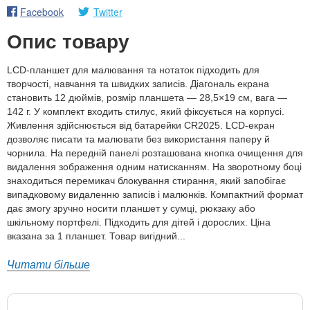
Facebook
Twitter
Опис товару
LCD-планшет для малювання та нотаток підходить для
творчості, навчання та швидких записів. Діагональ екрана
становить 12 дюймів, розмір планшета — 28,5×19 см, вага —
142 г. У комплект входить стилус, який фіксується на корпусі.
Живлення здійснюється від батарейки CR2025. LCD-екран
дозволяє писати та малювати без використання паперу й
чорнила. На передній панелі розташована кнопка очищення для
видалення зображення одним натисканням. На зворотному боці
знаходиться перемикач блокування стирання, який запобігає
випадковому видаленню записів і малюнків. Компактний формат
дає змогу зручно носити планшет у сумці, рюкзаку або
шкільному портфелі. Підходить для дітей і дорослих. Ціна
вказана за 1 планшет. Товар вигідний...
Читати більше