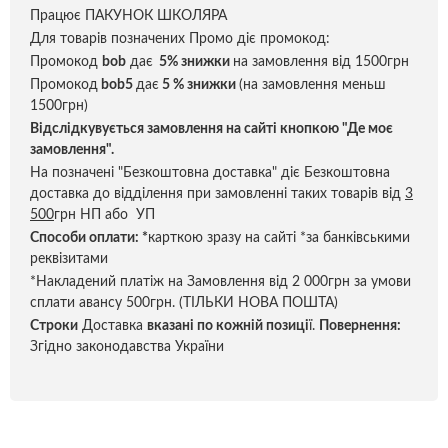
Працює ПАКУНОК ШКОЛЯРА
Для товарів позначених Промо діє промокод:
Промокод
bob
дає
5% знижки
на замовлення від 1500грн
Промокод
bob5
дає
5 % знижки
(на замовлення меньш
1500грн)
Відслідкувується замовлення на сайті кнопкою "Де моє
замовлення".
На позначені "Безкоштовна доставка" діє Безкоштовна
доставка до відділення при замовленні таких товарів від
3
500
грн НП або УП
Способи оплати:
*
карткою зразу на сайті *за банківськими
реквізитами
*Накладений платіж на Замовлення від 2 000грн за умови
сплати авансу 500грн. (ТІЛЬКИ НОВА ПОШТА)
Строки
Доставка
вказані по кожній позиці
ї.
Повернення:
Згідно законодавства України