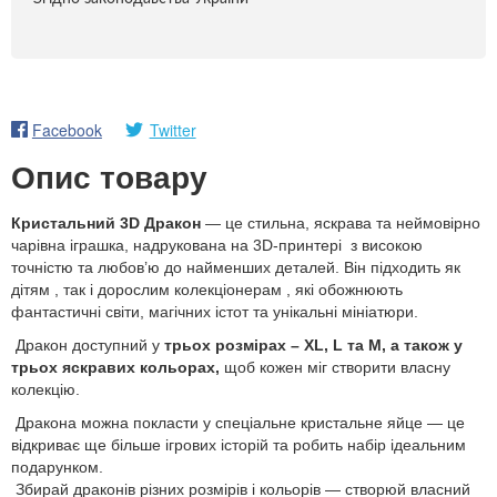
Facebook
Twitter
Опис товару
Кристальний 3D Дракон
— це стильна, яскрава та неймовірно
чарівна іграшка, надрукована на 3D-принтері з високою
точністю та любов’ю до найменших деталей. Він підходить як
дітям , так і дорослим колекціонерам , які обожнюють
фантастичні світи, магічних істот та унікальні мініатюри.
Дракон доступний у
трьох розмірах – XL, L та M, а також у
трьох яскравих кольорах,
щоб кожен міг створити власну
колекцію.
Дракона можна покласти у спеціальне кристальне яйце — це
відкриває ще більше ігрових історій та робить набір ідеальним
подарунком.
Збирай драконів різних розмірів і кольорів — створюй власний