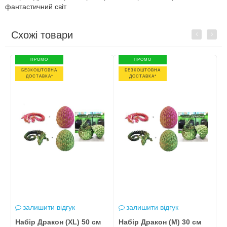
фантастичний світ
Схожі товари
Previous
Next
ПРОМО
ПРОМО
БЕЗКОШТОВНА
БЕЗКОШТОВНА
ДОСТАВКА*
ДОСТАВКА*
залишити відгук
залишити відгук
Набір Дракон (XL) 50 см
Набір Дракон (М) 30 см
Д