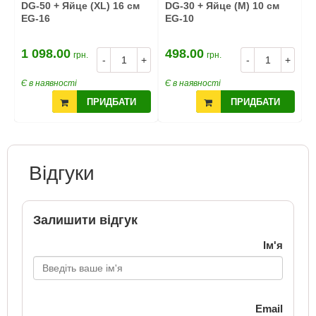
DG-50 + Яйце (XL) 16 см
DG-30 + Яйце (M) 10 см
D
EG-16
EG-10
А
1 098.00
498.00
2
грн.
грн.
+
-
+
-
+
Є в наявності
Є в наявності
Є
ПРИДБАТИ
ПРИДБАТИ
Відгуки
Залишити відгук
Ім'я
Email