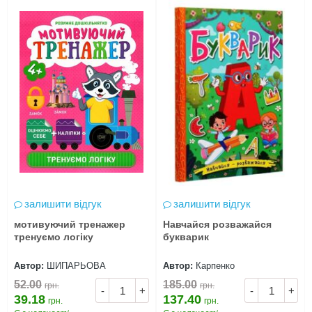
залишити відгук
залишити відгук
мотивуючий тренажер
Навчайся розважайся
тренуємо логіку
букварик
Автор:
ШИПАРЬОВА
Автор:
Карпенко
52.00
185.00
грн.
грн.
-
+
-
+
39.18
137.40
грн.
грн.