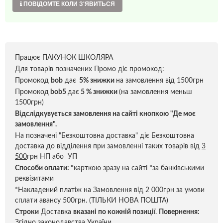
ПОВІДОМТЕ КОЛИ З'ЯВИТЬСЯ
Працює ПАКУНОК ШКОЛЯРА
Для товарів позначених Промо діє промокод:
Промокод
bob
дає
5% знижки
на замовлення від 1500грн
Промокод
bob5
дає
5 % знижки
(на замовлення меньш
1500грн)
Відслідкувується замовлення на сайті кнопкою "Де моє
замовлення".
На позначені "Безкоштовна доставка" діє Безкоштовна
доставка до відділення при замовленні таких товарів від
3
500
грн НП або УП
Способи оплати:
*
карткою зразу на сайті *за банківськими
реквізитами
*Накладений платіж на Замовлення від 2 000грн за умови
сплати авансу 500грн. (ТІЛЬКИ НОВА ПОШТА)
Строки
Доставка
вказані по кожній позиці
ї.
Повернення:
Згідно законодавства України