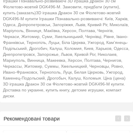
Іграшки Пізнавально-розвиваючі 3D іграшка Дракон 30 см
Фіолетово-жовтий DGK496-M. Замовити, придбати (купити),
купить (заказать)3D іграшка Дракон 30 см Фіолетово-жовтий
DGK496-M купити Іграшки Пізнавально-розвиваючі: Київ, Харків,
Одеса, Дніпропетровськ, Запоріжжя, Львів, Кривий Ріг, Миколаїв,
Маріуполь, Вінниця, Макіївка, Херсон, Полтава, Чернігів,
Черкаси, Житомир, Суми, Хмельницький, Чернівці, Рівне, Івано-
Франківськ, Тернопіль, Луцьк, Біла Церква, Ужгород, Кам'янець-
Подільський, Дрогобич, Калуш, Коломия, Киев, Харьков, Одесса,
Днепропетровск, Запорожье, Львов, Кривой Рог, Николаев,
Мариуполь, Винница, Макеевка, Херсон, Полтава, Чернигов,
Черкассы, Житомир, Суммы, Хмельницкий, Черновцы, Ровно,
Ивано-Франковск, Тернополь, Луцк, Белая Церковь, Ужгород,
Каменец-Подольский, Дрогобыч, Калуш, Коломыя. Ціна (цена)
3D іграшка Дракон 30 см Фіолетово-жовтий DGK496-M купити.
Доставка по украине, купить книгу, детские игрушки, компакт
диски.
Рекомендовані товари