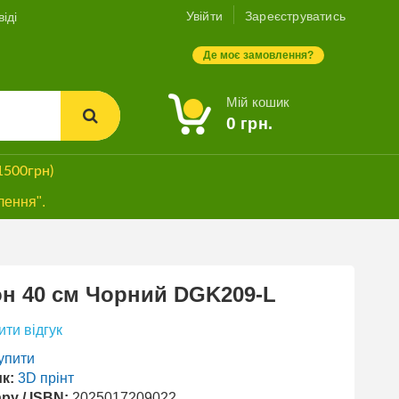
Увійти
Зареєструватись
іді
Де моє замовлення?
Мій кошик
0
грн.
1500грн)
лення".
н 40 см Чорний DGK209-L
ти відгук
упити
к:
3D прінт
ру / ISBN:
2025017209022