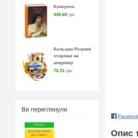
Консуело
440.60
грн.
Кольори Розумні
сторінки на
шнурівці
70.31
грн.
Ви переглянули
Faceboo
ПРОМО
Опис 
БЕЗКОШТОВНА
ДОСТАВКА*