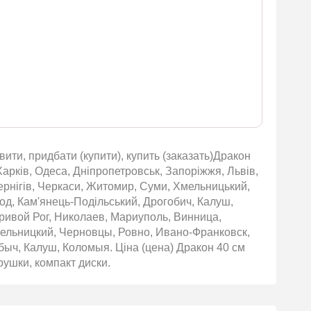
ти, придбати (купити), купить (заказать)Дракон
арків, Одеса, Дніпропетровськ, Запоріжжя, Львів,
Чернігів, Черкаси, Житомир, Суми, Хмельницький,
род, Кам'янець-Подільський, Дрогобич, Калуш,
ривой Рог, Николаев, Мариуполь, Винница,
ельницкий, Черновцы, Ровно, Ивано-Франковск,
быч, Калуш, Коломыя. Ціна (цена) Дракон 40 см
рушки, компакт диски.