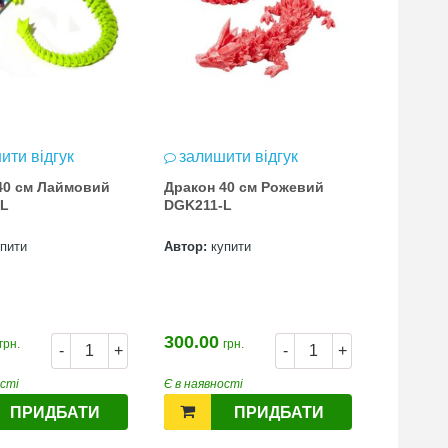
ити відгук
залишити відгук
залиш
40 см Лаймовий
Дракон 40 см Рожевий
Дракон 
-L
DGK211-L
DGK210
упити
Автор:
купити
Автор:
к
300.00
300.00
грн.
грн.
-
+
-
+
ості
Є в наявності
Є в наявн
ПРИДБАТИ
ПРИДБАТИ