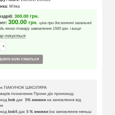
нка:
М'яка
300.00
грн.
оздріб:
300.00
грн.
 опт:
ціна при досягненні загальної
дь-якого товару замовлення 1500 грн. і вище
ар очікується
+
ДОМТЕ КОЛИ З'ЯВИТЬСЯ
ює ПАКУНОК ШКОЛЯРА
варів позначених Промо діє промокод:
окод
bob
дає
5% знижки
на замовлення від
рн
код
bob5
дає
5 % знижки
(на замовлення меньш