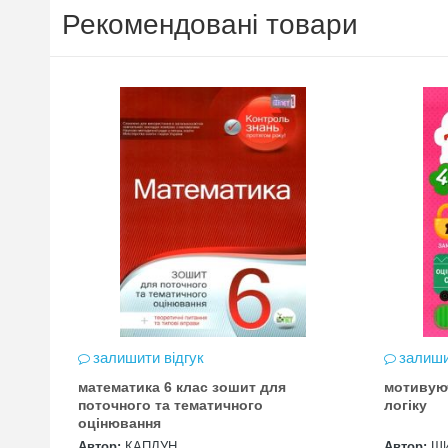
Рекомендовані товари
залишити відгук
залиши
математика 6 клас зошит для
мотивую
цена
поточного та тематичного
логіку
оцінювання
Автор:
КАПЛУН
Автор:
Ш