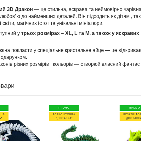
ий 3D Дракон
— це стильна, яскрава та неймовірно чарівна
 любов’ю до найменших деталей. Він підходить як дітям , т
світи, магічних істот та унікальні мініатюри.
тупний у
трьох розмірах – XL, L та M, а також у яскравих
на покласти у спеціальне кристальне яйце — це відкриває щ
подарунком.
онів різних розмірів і кольорів — створюй власний фантас
овари
ПРОМО
ПРОМО
ВНА
БЕЗКОШТОВНА
БЕЗКОШТО
А*
ДОСТАВКА*
ДОСТАВК