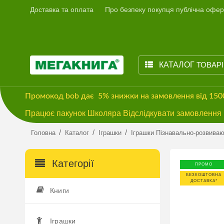
Доставка та оплата
Про безпеку покупця публічна офер
КАТАЛОГ
ТОВАР
Промокод
bob
дає
5% знижки
на замовлення від 15
Працює пакунок Школяра Відслідкувати замовлення м
/
/
/
Головна
Каталог
Іграшки
Іграшки Пізнавально-розвиваю
Категорії
ПРОМО
БЕЗКОШТОВНА
ДОСТАВКА*
Книги
Іграшки