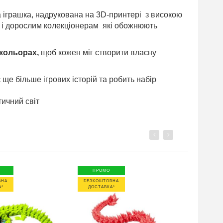
 іграшка, надрукована на 3D-принтері з високою
ак і дорослим колекціонерам які обожнюють
 кольорах,
щоб кожен міг створити власну
е більше ігрових історій та робить набір
тичний світ
Previous
Next
ПРОМО
ПРОМО
ВНА
БЕЗКОШТОВНА
БЕЗКОШТО
А*
ДОСТАВКА*
ДОСТАВК