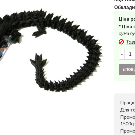
Обклади
Ціна р
* Ціна
суми бу
Тов
-
ПОВІ
Прац
Для то
Пром
1500г
Промо