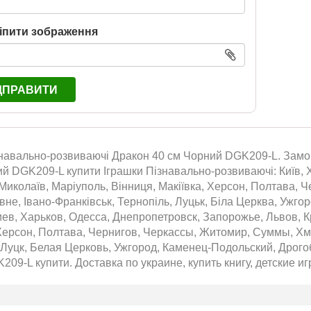
іпити зображення
ДПРАВИТИ
навально-розвиваючі Дракон 40 см Чорний DGK209-L. Замови
й DGK209-L купити Іграшки Пізнавально-розвиваючі: Київ, Х
 Миколаїв, Маріуполь, Вінниця, Макіївка, Херсон, Полтава, 
івне, Івано-Франківськ, Тернопіль, Луцьк, Біла Церква, Ужго
ев, Харьков, Одесса, Днепропетровск, Запорожье, Львов, К
Херсон, Полтава, Чернигов, Черкассы, Житомир, Суммы, Хм
 Луцк, Белая Церковь, Ужгород, Каменец-Подольский, Дрого
09-L купити. Доставка по украине, купить книгу, детские иг