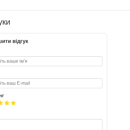
Підготовка до НМТ 2026
уки
2020-06-09
Готуйтеся до НМТ 2026 за
посібниками видавництва Ранок
ити відгук
нг