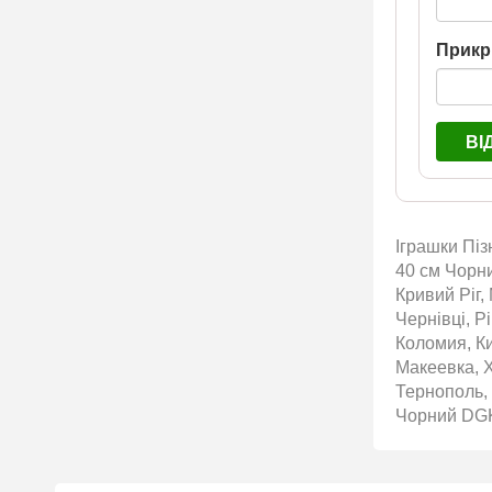
Прикр
ВІ
Іграшки Піз
40 см Чорни
Кривий Ріг,
Чернівці, Р
Коломия, Ки
Макеевка, 
Тернополь,
Чорний DGK2