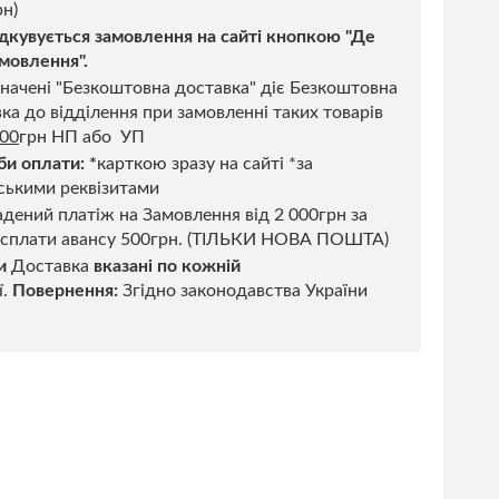
н)
дкувується замовлення на сайті кнопкою "Де
мовлення".
начені "Безкоштовна доставка" діє Безкоштовна
ка до відділення при замовленні таких товарів
500
грн НП або УП
би оплати:
*
карткою зразу на сайті *за
ськими реквізитами
дений платіж на Замовлення від 2 000грн за
 сплати авансу 500грн. (ТІЛЬКИ НОВА ПОШТА)
и
Доставка
вказані по кожній
ї.
Повернення:
Згідно законодавства України