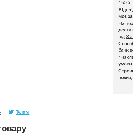
1500гр
Відслі
моє за
На поз
достав
від
3 
Спосо
банків
*Накла
умови
Строк
позиці
k
Twitter
товару