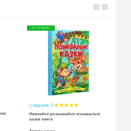
ХІТ ПРОДАЖУ
ХІТ П
відгуків: 3
відг
рик
Навчайся розважайся пізнавальні
чинка
казки книга
(точи