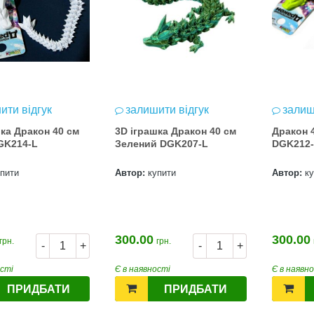
ити відгук
залишити відгук
залиш
шка Дракон 40 см
3D іграшка Дракон 40 см
Дракон 
GK214-L
Зелений DGK207-L
DGK212
упити
Автор:
купити
Автор:
к
300.00
300.00
грн.
грн.
-
+
-
+
ості
Є в наявності
Є в наявн
ПРИДБАТИ
ПРИДБАТИ