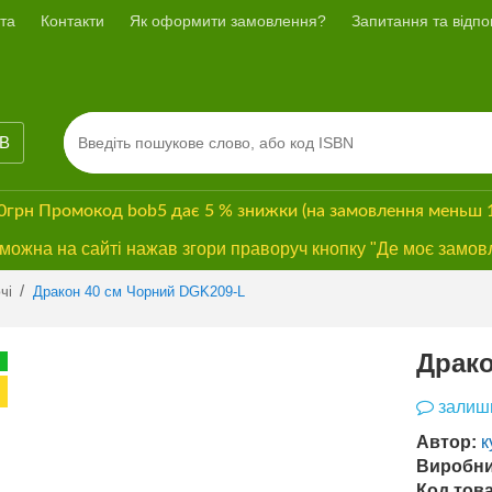
та
Контакти
Як оформити замовлення?
Запитання та відпов
ІВ
00грн
Промокод
bob5
дає
5 % знижки
(на замовлення меньш 
ожна на сайті нажав згори праворуч кнопку "Де моє замов
/
чі
Дракон 40 см Чорний DGK209-L
Драко
залиши
Автор:
к
Виробни
Код това