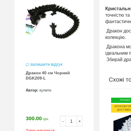
Кристальн
точністю та
фантастичні 
Дракон дос
колекцію.
Дракона мож
ідеальним 
Збирай драк
залишити відгук
Дракон 40 см Чорний
DGK209-L
Схожі т
Автор:
купити
ПРОМО
ПРОМО
ВНА
БЕЗКОШТОВНА
БЕЗКОШТО
А*
ДОСТАВКА*
ДОСТАВК
300.00
грн.
-
+
Товар очікується