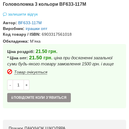
Головоломка 3 кольори BF633-117M
залишити відгук
Автор:
BF633-117M
Виробник:
іграшки опт
Код товару / ISBN:
6903317561018
Обкладинка:
М'яка
21.50
грн.
Ціна роздріб:
21.50
грн.
ціна при досягненні загальної
* Ціна опт:
суми будь-якого товару замовлення 1500 грн. і вище
Товар очікується
-
+
ПОВІДОМТЕ КОЛИ З'ЯВИТЬСЯ
Працює ПАКУНОК ШКОЛЯРА