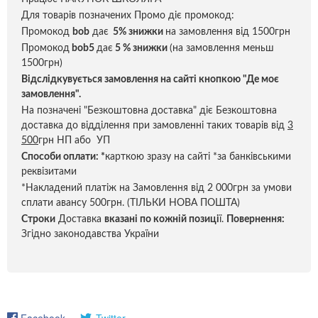
Для товарів позначених Промо діє промокод:
Промокод
bob
дає
5% знижки
на замовлення від 1500грн
Промокод
bob5
дає
5 % знижки
(на замовлення меньш
1500грн)
Відслідкувується замовлення на сайті кнопкою "Де моє
замовлення".
На позначені "Безкоштовна доставка" діє Безкоштовна
доставка до відділення при замовленні таких товарів від
3
500
грн НП або УП
Способи оплати:
*
карткою зразу на сайті *за банківськими
реквізитами
*Накладений платіж на Замовлення від 2 000грн за умови
сплати авансу 500грн. (ТІЛЬКИ НОВА ПОШТА)
Строки
Доставка
вказані по кожній позиці
ї.
Повернення:
Згідно законодавства України
Facebook
Twitter