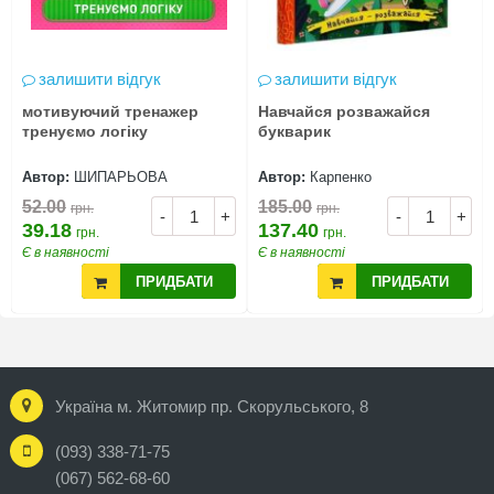
залишити відгук
залишити відгук
мотивуючий тренажер
Навчайся розважайся
тренуємо логіку
букварик
Автор:
ШИПАРЬОВА
Автор:
Карпенко
52.00
185.00
грн.
грн.
-
+
-
+
39.18
137.40
грн.
грн.
Є в наявності
Є в наявності
ПРИДБАТИ
ПРИДБАТИ
Україна м. Житомир пр. Скорульського, 8
(093) 338-71-75
(067) 562-68-60