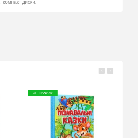
, компакт диски.
ХІТ ПРОДАЖУ
ХІТ П