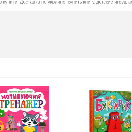
з купити. Доставка по украине, купить книгу, детские игрушки
BMW
Підготовка до НМТ 2026
обіль!
2020-06-09
озігрують
Готуйтеся до НМТ 2026 за
те: кожна
посібниками видавництва Ранок
нс стати
томобіля.
 31.07
ну посилку
ймай
то. Кожна
виграш
ь шансів -
 за номером
hta.ua/win_bmw