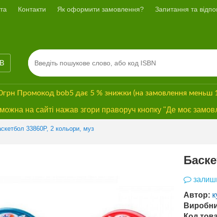
та
Контакти
Як оформити замовлення?
Запитання та відпов
ІВ
00грн
Промокод
bob5
дає
5 % знижки
(на замовлення меньш 
ожна на сайті нажав згори праворуч кнопку "Де моє замов
скетбол 33860P, 2 кольори, муз
Баске
залиши
Автор:
к
Виробни
Код това