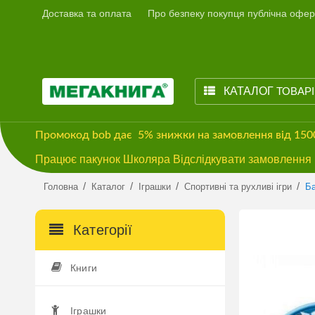
Доставка та оплата
Про безпеку покупця публічна офер
КАТАЛОГ
ТОВАР
Промокод
bob
дає
5% знижки
на замовлення від 15
Працює пакунок Школяра Відслідкувати замовлення м
/
/
/
/
Головна
Каталог
Іграшки
Спортивні та рухливі ігри
Ба
Категорії
Книги
Іграшки