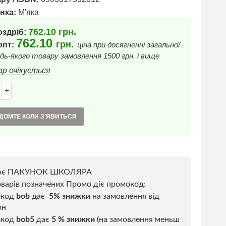
нка:
М'яка
762.10
грн.
оздріб:
762.10
грн.
 опт:
ціна при досягненні загальної
дь-якого товару замовлення 1500 грн. і вище
ар очікується
+
ДОМТЕ КОЛИ З'ЯВИТЬСЯ
ює ПАКУНОК ШКОЛЯРА
варів позначених Промо діє промокод:
окод
bob
дає
5% знижки
на замовлення від
рн
код
bob5
дає
5 % знижки
(на замовлення меньш