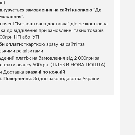
н)
дкувується замовлення на сайті кнопкою "Де
мовлення".
начені "Безкоштовна доставка" діє Безкоштовна
ка до відділення при замовленні таких товарів
500
грн НП або УП
би оплати:
*
карткою зразу на сайті *за
ськими реквізитами
дений платіж на Замовлення від 2 000грн за
 сплати авансу 500грн. (ТІЛЬКИ НОВА ПОШТА)
и
Доставка
вказані по кожній
ї.
Повернення:
Згідно законодавства України