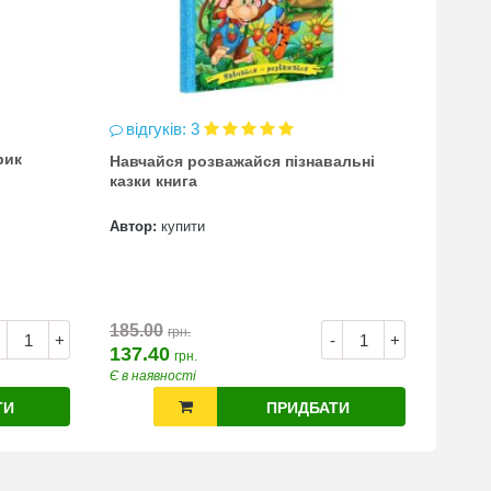
відгуків: 3
відг
рик
Навчайся розважайся пізнавальні
чинка
казки книга
(точи
Автор:
купити
Автор
7.00
185.00
грн.
+
-
+
137.40
грн.
Є в наявності
Є в на
ТИ
ПРИДБАТИ