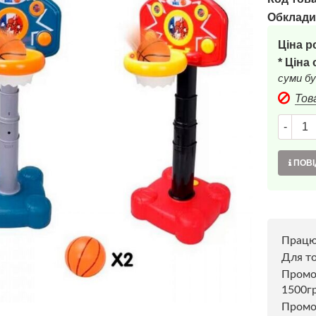
Обклади
Ціна р
* Ціна
суми бу
Тов
-
ПОВІ
Прац
Для то
Пром
1500г
Промо