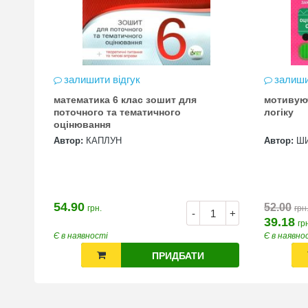
залишити відгук
залиши
математика 6 клас зошит для
мотивую
цена
поточного та тематичного
логіку
оцінювання
Автор:
КАПЛУН
Автор:
Ш
54.90
52.00
грн.
грн
+
-
+
39.18
гр
Є в наявності
Є в наявно
ПРИДБАТИ