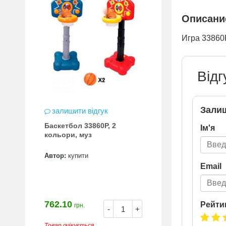
Описание
Игра 33860P
Відг
Залиш
залишити відгук
Баскетбол 33860P, 2
Ім'я
кольори, муз
Автор:
купити
Email
762.10
Рейти
грн.
-
+
Товар очікується