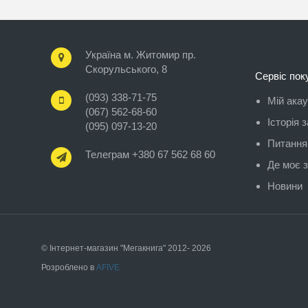
Україна м. Житомир пр.
Скорульського, 8
Сервіс пок
(093) 338-71-75
Мій ака
(067) 562-68-60
Історія 
(095) 097-13-20
Питання-
Телеграм +380 67 562 68 60
Де моє 
Новини
© Інтернет-магазин "Мегакнига" 2012- 2026
Розроблено в
AFIVE