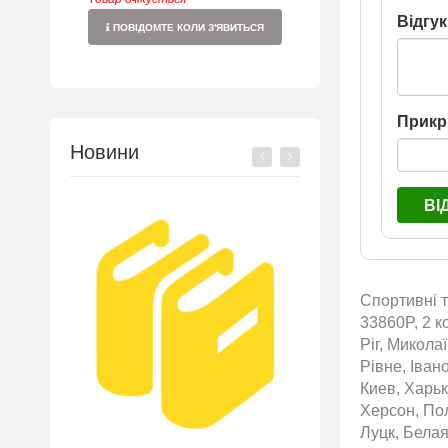
Відгук
ПОВІДОМТЕ КОЛИ З'ЯВИТЬСЯ
Прикр
Новини
ВІ
Спортивні т
33860P, 2 к
Ріг, Микола
Рівне, Іван
Киев, Харьк
Херсон, По
Луцк, Белая