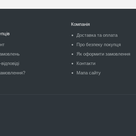
Компанія
упців
Доставка та оплата
унт
Про безпеку покупця
замовлень
Як оформити замовлення
відповіді
Контакти
замовлення?
Мапа сайту