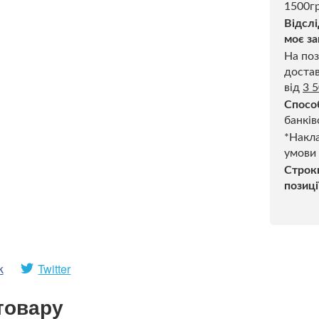
1500гр
Відслі
моє за
На поз
достав
від
3 
Спосо
банків
*Накла
умови
Строк
позиці
k
Twitter
товару