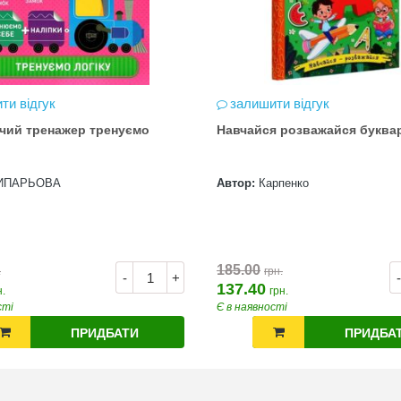
ти відгук
залишити відгук
чий тренажер тренуємо
Навчайся розважайся буква
ИПАРЬОВА
Автор:
Карпенко
185.00
.
грн.
-
+
-
137.40
н.
грн.
сті
Є в наявності
ПРИДБАТИ
ПРИДБА