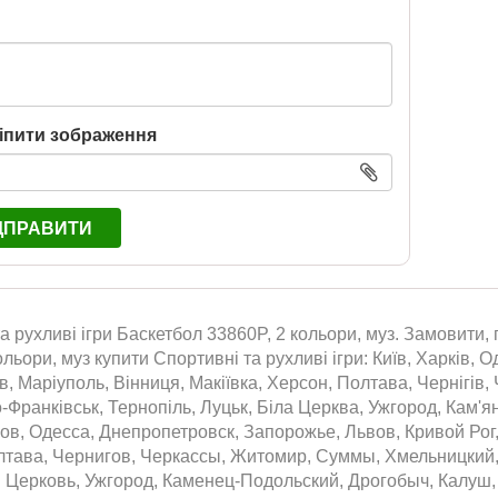
іпити зображення
ДПРАВИТИ
а рухливі ігри Баскетбол 33860P, 2 кольори, муз. Замовити, 
ольори, муз купити Спортивні та рухливі ігри: Київ, Харків,
їв, Маріуполь, Вінниця, Макіївка, Херсон, Полтава, Чернігів
о-Франківськ, Тернопіль, Луцьк, Біла Церква, Ужгород, Кам'
ов, Одесса, Днепропетровск, Запорожье, Львов, Кривой Рог
лтава, Чернигов, Черкассы, Житомир, Суммы, Хмельницкий,
 Церковь, Ужгород, Каменец-Подольский, Дрогобыч, Калуш, 