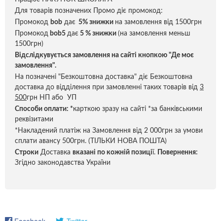
Для товарів позначених Промо діє промокод:
Промокод
bob
дає
5% знижки
на замовлення від 1500грн
Промокод
bob5
дає
5 % знижки
(на замовлення меньш
1500грн)
Відслідкувується замовлення на сайті кнопкою "Де моє
замовлення".
На позначені "Безкоштовна доставка" діє Безкоштовна
доставка до відділення при замовленні таких товарів від
3
500
грн НП або УП
Способи оплати:
*
карткою зразу на сайті *за банківськими
реквізитами
*Накладений платіж на Замовлення від 2 000грн за умови
сплати авансу 500грн. (ТІЛЬКИ НОВА ПОШТА)
Строки
Доставка
вказані по кожній позиці
ї.
Повернення:
Згідно законодавства України
Facebook
Twitter