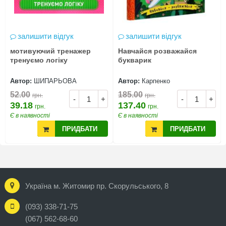
залишити відгук
залишити відгук
мотивуючий тренажер
Навчайся розважайся
тренуємо логіку
букварик
Автор:
ШИПАРЬОВА
Автор:
Карпенко
52.00
185.00
грн.
грн.
-
+
-
+
39.18
137.40
грн.
грн.
Є в наявності
Є в наявності
ПРИДБАТИ
ПРИДБАТИ
Україна м. Житомир пр. Скорульського, 8
(093) 338-71-75
(067) 562-68-60