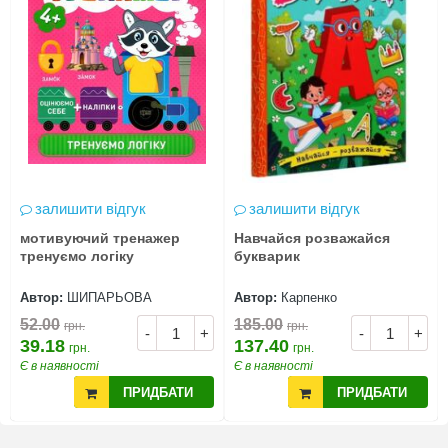
залишити відгук
залишити відгук
мотивуючий тренажер
Навчайся розважайся
тренуємо логіку
букварик
Автор:
ШИПАРЬОВА
Автор:
Карпенко
52.00
185.00
грн.
грн.
-
+
-
+
39.18
137.40
грн.
грн.
Є в наявності
Є в наявності
ПРИДБАТИ
ПРИДБАТИ