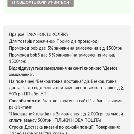
ПОВІДОМТЕ КОЛИ З'ЯВИТЬСЯ
Працює ПАКУНОК ШКОЛЯРА
Для товарів позначених Промо діє промокод:
Промокод
bob
дає
5% знижки
на замовлення від 1500грн
Промокод
bob5
дає
5 % знижки
(на замовлення меньш
1500грн)
Відслідкувується замовлення на сайті кнопкою "Де моє
замовлення".
На позначені "Безкоштовна доставка" діє Безкоштовна
доставка до відділення при замовленні таких товарів від
3
500
грн НП або УП
Способи оплати:
*
карткою зразу на сайті *за банківськими
реквізитами
*Накладений платіж на Замовлення від 2 000грн за умови
сплати авансу 500грн. (ТІЛЬКИ НОВА ПОШТА)
Строки
Доставка
вказані по кожній позиці
ї.
Повернення:
Згідно законодавства України