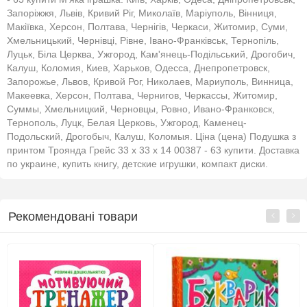
Запоріжжя, Львів, Кривий Ріг, Миколаїв, Маріуполь, Вінниця,
Макіївка, Херсон, Полтава, Чернігів, Черкаси, Житомир, Суми,
Хмельницький, Чернівці, Рівне, Івано-Франківськ, Тернопіль,
Луцьк, Біла Церква, Ужгород, Кам'янець-Подільський, Дрогобич,
Калуш, Коломия, Киев, Харьков, Одесса, Днепропетровск,
Запорожье, Львов, Кривой Рог, Николаев, Мариуполь, Винница,
Макеевка, Херсон, Полтава, Чернигов, Черкассы, Житомир,
Суммы, Хмельницкий, Черновцы, Ровно, Ивано-Франковск,
Тернополь, Луцк, Белая Церковь, Ужгород, Каменец-
Подольский, Дрогобыч, Калуш, Коломыя. Ціна (цена) Подушка з
принтом Троянда Грейс 33 x 33 x 14 00387 - 63 купити. Доставка
по украине, купить книгу, детские игрушки, компакт диски.
Рекомендовані товари