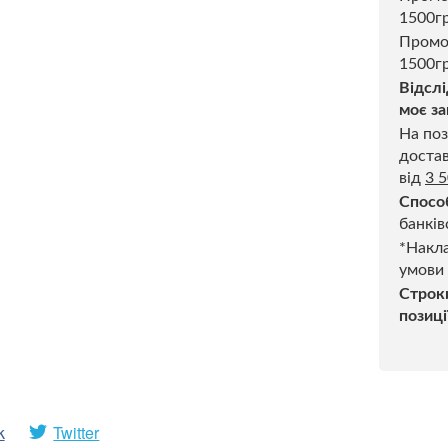
1500г
Промо
1500гр
Відслі
моє за
На поз
достав
від
3 
Спосо
банків
*Накла
умови
Строк
позиці
k
Twitter