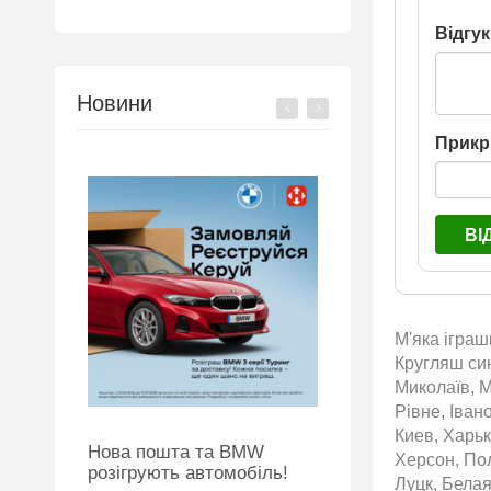
Відгук
Новини
Прикр
ВІ
М'яка іграш
Кругляш син
Миколаїв, М
Рівне, Іван
Киев, Харьк
Нова пошта та BMW
Підготовка до НМ
Херсон, По
розігрують автомобіль!
Луцк, Белая