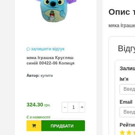
Опис 
мяка Іграш
Відг
залишити відгук
мяка Іграшка Кругляш
синій 00422-06 Копиця
Залиш
Автор:
купити
Ім'я
Email
324.30
грн.
-
+
Є в наявності
Рейти
ПРИДБАТИ