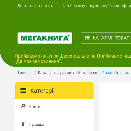
Доставка та оплата
Про безпеку покупця публічна офер
КАТАЛОГ
ТОВАР
Приймаємо пакунок Школяра, але не Приймаємо наці
"Де моє замовлення".
/
/
/
/
Головна
Каталог
Іграшки
М'яка іграшка
мяка Іграшка 
Категорії
Книги
Іграшки