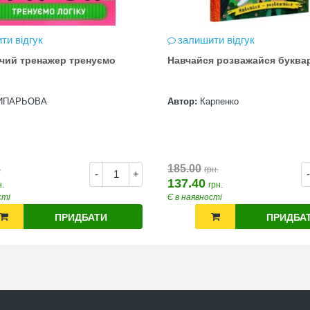
ти відгук
залишити відгук
чий тренажер тренуємо
Навчайся розважайся буква
ИПАРЬОВА
Автор:
Карпенко
185.00
.
грн.
-
+
-
137.40
н.
грн.
сті
Є в наявності
ПРИДБАТИ
ПРИДБА