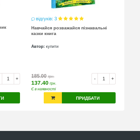
відгуків: 3
відг
рик
Навчайся розважайся пізнавальні
чинка
казки книга
(точи
Автор:
купити
Автор
7.00
185.00
грн.
+
-
+
137.40
грн.
Є в наявності
Є в на
ТИ
ПРИДБАТИ