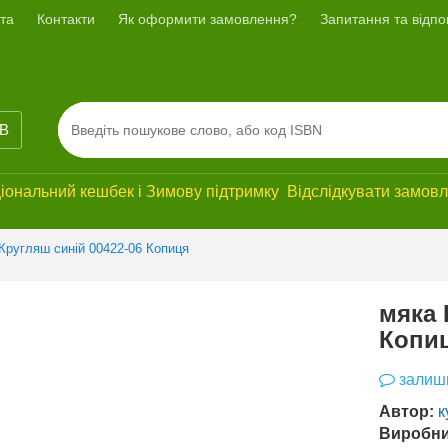
та
Контакти
Як оформити замовлення?
Запитання та відпов
ІВ
ональний кешбек і Зимову підтримку Відслідкувати замовле
Кругляш синій 00422-06 Копиця
мяка 
Копи
залиши
Автор:
к
Виробни