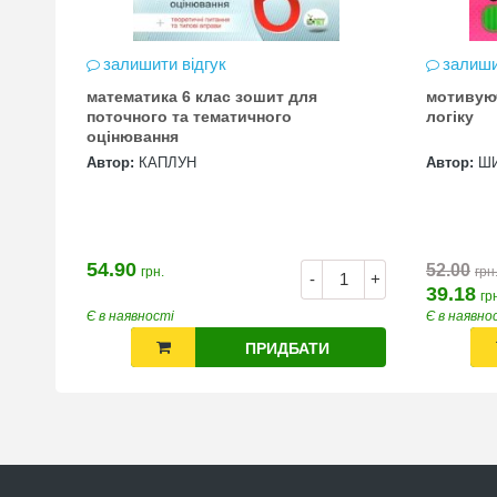
залишити відгук
залиши
математика 6 клас зошит для
мотивую
цена
поточного та тематичного
логіку
оцінювання
Автор:
КАПЛУН
Автор:
Ш
54.90
52.00
грн.
грн
+
-
+
39.18
гр
Є в наявності
Є в наявно
ПРИДБАТИ