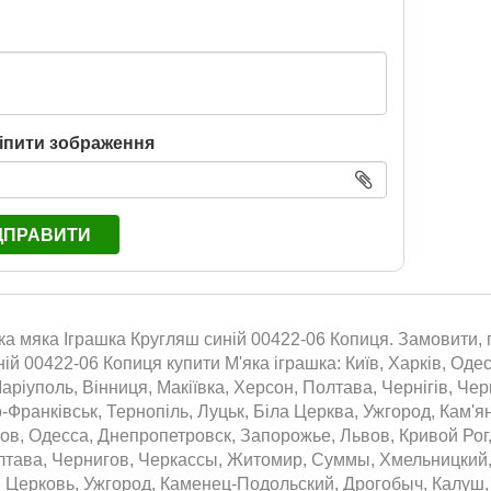
іпити зображення
ДПРАВИТИ
ка мяка Іграшка Кругляш синій 00422-06 Копиця. Замовити, п
ій 00422-06 Копиця купити М'яка іграшка: Київ, Харків, Одес
аріуполь, Вінниця, Макіївка, Херсон, Полтава, Чернігів, Че
о-Франківськ, Тернопіль, Луцьк, Біла Церква, Ужгород, Кам'
ов, Одесса, Днепропетровск, Запорожье, Львов, Кривой Рог
Т 2026
лтава, Чернигов, Черкассы, Житомир, Суммы, Хмельницкий,
 Церковь, Ужгород, Каменец-Подольский, Дрогобыч, Калуш, 