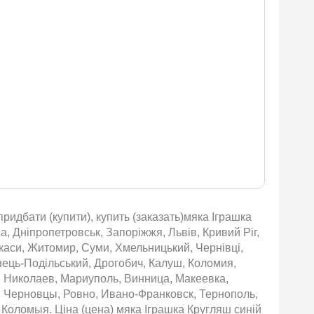
ридбати (купити), купить (заказать)мяка Іграшка
а, Дніпропетровськ, Запоріжжя, Львів, Кривий Ріг,
ркаси, Житомир, Суми, Хмельницький, Чернівці,
янець-Подільський, Дрогобич, Калуш, Коломия,
, Николаев, Мариуполь, Винница, Макеевка,
 Черновцы, Ровно, Ивано-Франковск, Тернополь,
Коломыя. Ціна (цена) мяка Іграшка Кругляш синій