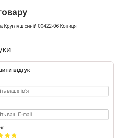
товару
ка Кругляш синій 00422-06 Копиця
уки
ити відгук
нг