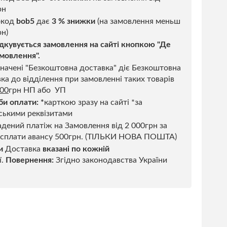
рн
код
bob5
дає
3 % знижки
(на замовлення меньш
н)
дкувується замовлення на сайті кнопкою "Де
мовлення".
начені "Безкоштовна доставка" діє Безкоштовна
ка до відділення при замовленні таких товарів
500
грн НП або УП
би оплати:
*
карткою зразу на сайті *за
ськими реквізитами
дений платіж на Замовлення від 2 000грн за
 сплати авансу 500грн. (ТІЛЬКИ НОВА ПОШТА)
и
Доставка
вказані по кожній
ї.
Повернення:
Згідно законодавства України