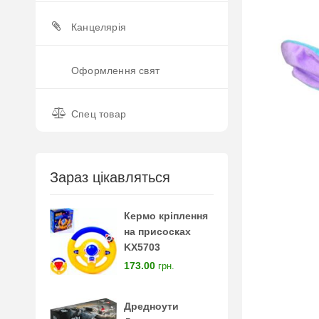
Канцелярія
Оформлення свят
Спец товар
Зараз цікавляться
Кермо кріплення
на присосках
KX5703
173.00
грн.
Дредноути