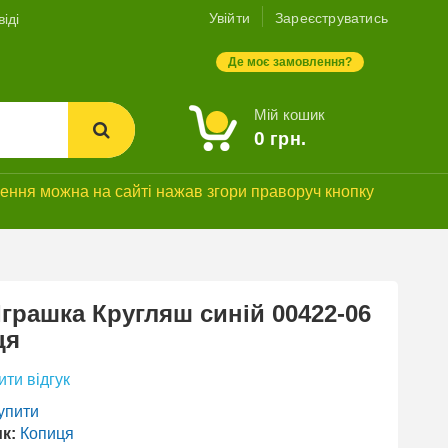
Увійти
Зареєструватись
іді
Де моє замовлення?
Мій кошик
0
грн.
ння можна на сайті нажав згори праворуч кнопку
Іграшка Кругляш синій 00422-06
ця
ти відгук
упити
к:
Копиця