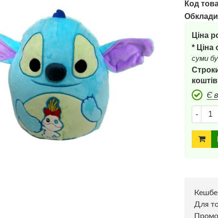
Код това
Обклади
Ціна р
* Ціна
суми бу
Строки
коштів
Є 
-
Кешбе
Для то
Пром