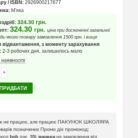
ру / ISBN:
2926900217677
нка:
М'яка
324.30
грн.
оздріб:
324.30
грн.
 опт:
ціна при досягненні загальної
дь-якого товару замовлення 1500 грн. і вище
 відвантаження, з моменту зарахування
:
2-3 робочих дня, залишилось мало
в наявності
+
ПРИДБАТИ
к не працює, але працює ПАКУНОК ШКОЛЯРА
варів позначених Промо діє промокод:
окод
bob
дає
3% знижки
на замовлення від