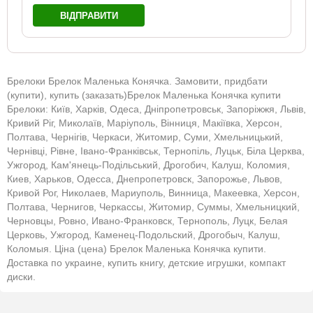
ВІДПРАВИТИ
Брелоки Брелок Маленька Конячка. Замовити, придбати
(купити), купить (заказать)Брелок Маленька Конячка купити
Брелоки: Київ, Харків, Одеса, Дніпропетровськ, Запоріжжя, Львів,
Кривий Ріг, Миколаїв, Маріуполь, Вінниця, Макіївка, Херсон,
Полтава, Чернігів, Черкаси, Житомир, Суми, Хмельницький,
Чернівці, Рівне, Івано-Франківськ, Тернопіль, Луцьк, Біла Церква,
Ужгород, Кам'янець-Подільський, Дрогобич, Калуш, Коломия,
Киев, Харьков, Одесса, Днепропетровск, Запорожье, Львов,
Кривой Рог, Николаев, Мариуполь, Винница, Макеевка, Херсон,
Полтава, Чернигов, Черкассы, Житомир, Суммы, Хмельницкий,
Черновцы, Ровно, Ивано-Франковск, Тернополь, Луцк, Белая
Церковь, Ужгород, Каменец-Подольский, Дрогобыч, Калуш,
Коломыя. Ціна (цена) Брелок Маленька Конячка купити.
Доставка по украине, купить книгу, детские игрушки, компакт
диски.