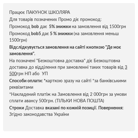
Працює ПАКУНОК ШКОЛЯРА
Для товарів позначених Промо діє промокод:
Промокод
bob
дає
5% знижки
на замовлення від 1500грн
Промокод
bob5
дає
5 % знижки
(на замовлення меньш
1500грн)
Відслідкувується замовлення на сайті кнопкою "Де моє
замовлення".
На позначені "Безкоштовна доставка" діє Безкоштовна
доставка до відділення при замовленні таких товарів від
3
500
грн НП або УП
Способи оплати:
*
карткою зразу на сайті *за банківськими
реквізитами
*Накладений платіж на Замовлення від 2 000грн за умови
сплати авансу 500грн. (ТІЛЬКИ НОВА ПОШТА)
Строки
Доставка
вказані по кожній позиці
ї.
Повернення:
Згідно законодавства України