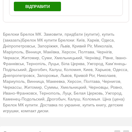
ВІДПРАВИТИ
Брелоки Брелок MК. Замовити, придбати (купити), купить
(заказать)Брелок MК купити Брелоки: Київ, Харків, Одеса,
Дніпропетровськ, Запоріжжя, Львів, Кривий Ріг, Миколаїв,
Маріуполь, Вінниця, Макіївка, Херсон, Полтава, Чернігів,
Черкаси, Житомир, Суми, Хмельницький, Чернівці, Рівне, Івано-
Франківськ, Тернопіль, Луцьк, Біла Церква, Ужгород, Кам'янець-
Подільський, Дрогобич, Калуш, Коломия, Киев, Харьков, Одесса,
Днепропетровск, Запорожье, Львов, Кривой Рог, Николаев,
Мариуполь, Винница, Макеевка, Херсон, Полтава, Чернигов,
Черкассы, Житомир, Суммы, Хмельницкий, Черновцы, Ровно,
Ивано-Франковск, Тернополь, Луцк, Белая Церковь, Ужгород,
Каменец-Подольский, Дрогобыч, Калуш, Коломыя. Ціна (цена)
Брелок MК купити. Доставка по украине, купить книгу, детские
игрушки, компакт диски.