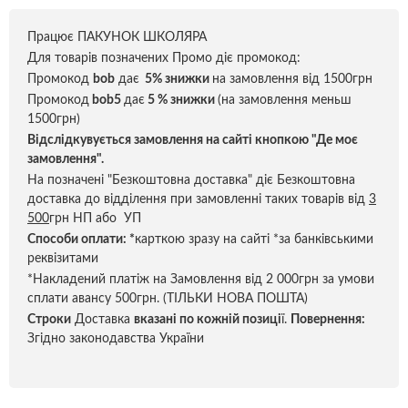
Працює ПАКУНОК ШКОЛЯРА
Для товарів позначених Промо діє промокод:
Промокод
bob
дає
5% знижки
на замовлення від 1500грн
Промокод
bob5
дає
5 % знижки
(на замовлення меньш
1500грн)
Відслідкувується замовлення на сайті кнопкою "Де моє
замовлення".
На позначені "Безкоштовна доставка" діє Безкоштовна
доставка до відділення при замовленні таких товарів від
3
500
грн НП або УП
Способи оплати:
*
карткою зразу на сайті *за банківськими
реквізитами
*Накладений платіж на Замовлення від 2 000грн за умови
сплати авансу 500грн. (ТІЛЬКИ НОВА ПОШТА)
Строки
Доставка
вказані по кожній позиці
ї.
Повернення:
Згідно законодавства України