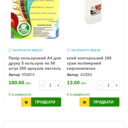
залишити відгук
залишити відгук
Папір кольоровий А4 для
клей конторський 100
К
ті
друку 5 кольорів по 50
грам полімерний
д
штук 250 аркушів пастель
євроковпачок
Автор:
R50874
Автор:
410001
А
180.60
13.00
грн.
грн.
2
+
-
+
-
+
Є в наявності
Є в наявності
Є
ПРИДБАТИ
ПРИДБАТИ