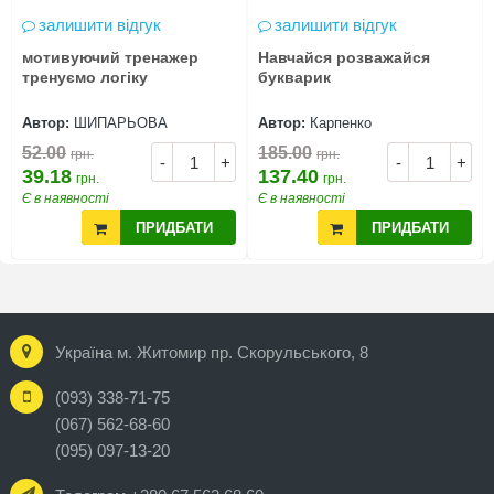
залишити відгук
залишити відгук
мотивуючий тренажер
Навчайся розважайся
тренуємо логіку
букварик
Автор:
ШИПАРЬОВА
Автор:
Карпенко
52.00
185.00
грн.
грн.
-
+
-
+
39.18
137.40
грн.
грн.
Є в наявності
Є в наявності
ПРИДБАТИ
ПРИДБАТИ
Україна м. Житомир пр. Скорульського, 8
(093) 338-71-75
(067) 562-68-60
(095) 097-13-20