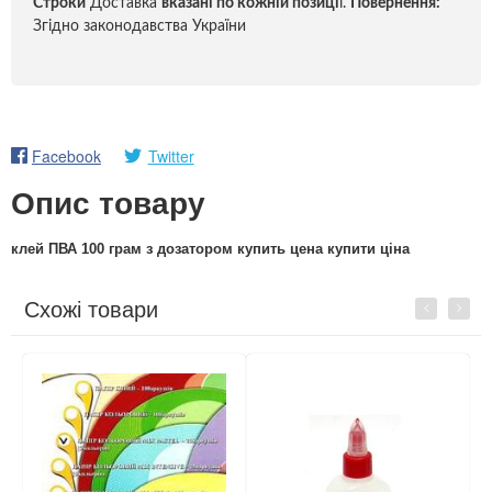
Строки
Доставка
вказані по кожній позиці
ї.
Повернення:
Згідно законодавства України
Facebook
Twitter
Опис товару
клей ПВА 100 грам з дозатором купить цена купити ціна
Схожі товари
Previous
Next