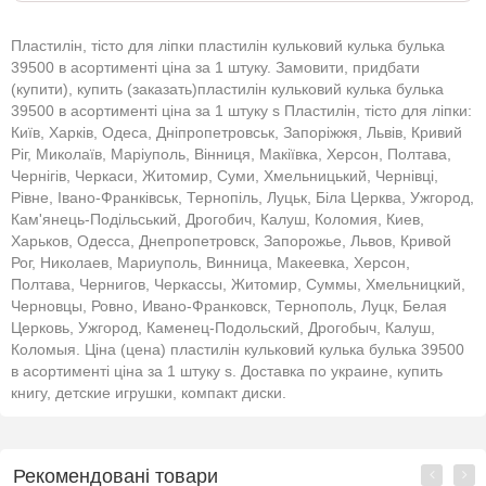
Пластилін, тісто для ліпки пластилін кульковий кулька булька
39500 в асортименті ціна за 1 штуку. Замовити, придбати
(купити), купить (заказать)пластилін кульковий кулька булька
39500 в асортименті ціна за 1 штуку s Пластилін, тісто для ліпки:
Київ, Харків, Одеса, Дніпропетровськ, Запоріжжя, Львів, Кривий
Ріг, Миколаїв, Маріуполь, Вінниця, Макіївка, Херсон, Полтава,
Чернігів, Черкаси, Житомир, Суми, Хмельницький, Чернівці,
Рівне, Івано-Франківськ, Тернопіль, Луцьк, Біла Церква, Ужгород,
Кам'янець-Подільський, Дрогобич, Калуш, Коломия, Киев,
Харьков, Одесса, Днепропетровск, Запорожье, Львов, Кривой
Рог, Николаев, Мариуполь, Винница, Макеевка, Херсон,
Полтава, Чернигов, Черкассы, Житомир, Суммы, Хмельницкий,
Черновцы, Ровно, Ивано-Франковск, Тернополь, Луцк, Белая
Церковь, Ужгород, Каменец-Подольский, Дрогобыч, Калуш,
Коломыя. Ціна (цена) пластилін кульковий кулька булька 39500
в асортименті ціна за 1 штуку s. Доставка по украине, купить
книгу, детские игрушки, компакт диски.
Рекомендовані товари