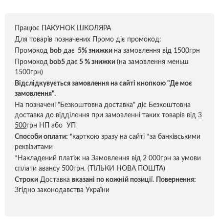
Працює ПАКУНОК ШКОЛЯРА
Для товарів позначених Промо діє промокод:
Промокод
bob
дає
5% знижки
на замовлення від 1500грн
Промокод
bob5
дає
5 % знижки
(на замовлення меньш
1500грн)
Відслідкувується замовлення на сайті кнопкою "Де моє
замовлення".
На позначені "Безкоштовна доставка" діє Безкоштовна
доставка до відділення при замовленні таких товарів від
3
500
грн НП або УП
Способи оплати:
*
карткою зразу на сайті *за банківськими
реквізитами
*Накладений платіж на Замовлення від 2 000грн за умови
сплати авансу 500грн. (ТІЛЬКИ НОВА ПОШТА)
Строки
Доставка
вказані по кожній позиці
ї.
Повернення:
Згідно законодавства України