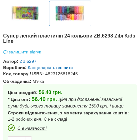
Супер легкий пластилін 24 кольори ZB.6298 Zibi Kids
Line
залишити відгук
Автор:
ZB.6297
Виробник:
Канцелярія та зошити
Код товару / ISBN:
4823126818245
Обкладинка:
М'яка
56.40
грн.
Ціна роздріб:
56.40
грн.
ціна при досягненні загальної
* Ціна опт:
суми будь-якого товару замовлення 1500 грн. і вище
Строки відвантаження, з моменту зарахування коштів:
1-2 робочих дня, Є на складі
Є в наявності