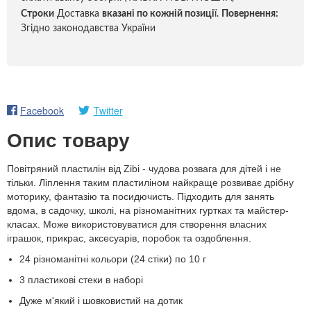
Строки
Доставка
вказані по кожній позиці
ї.
Повернення:
Згідно законодавства України
Facebook
Twitter
Опис товару
Повітряний пластилін від Zibi - чудова розвага для дітей і не
тільки. Ліплення таким пластиліном найкраще розвиває дрібну
моторику, фантазію та посидючисть. Підходить для занять
вдома, в садочку, школі, на різноманітних гуртках та майстер-
класах. Може використовуватися для створення власних
іграшок, прикрас, аксесуарів, поробок та оздоблення.
24 різноманітні кольори (24 стіки) по 10 г
3 пластикові стеки в наборі
Дуже м'який і шовковистий на дотик