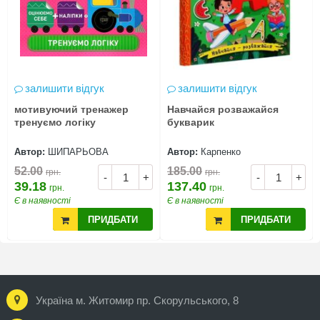
залишити відгук
залишити відгук
мотивуючий тренажер
Навчайся розважайся
тренуємо логіку
букварик
Автор:
ШИПАРЬОВА
Автор:
Карпенко
52.00
185.00
грн.
грн.
-
+
-
+
39.18
137.40
грн.
грн.
Є в наявності
Є в наявності
ПРИДБАТИ
ПРИДБАТИ
Україна м. Житомир пр. Скорульського, 8