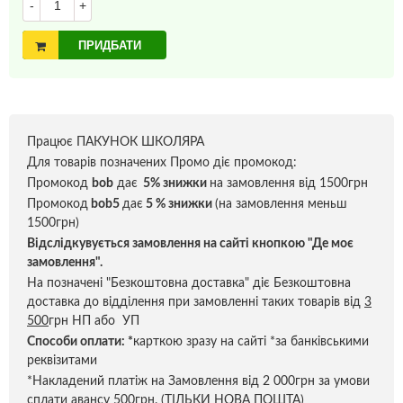
-
+
ПРИДБАТИ
Працює ПАКУНОК ШКОЛЯРА
Для товарів позначених Промо діє промокод:
Промокод
bob
дає
5% знижки
на замовлення від 1500грн
Промокод
bob5
дає
5 % знижки
(на замовлення меньш
1500грн)
Відслідкувується замовлення на сайті кнопкою "Де моє
замовлення".
На позначені "Безкоштовна доставка" діє Безкоштовна
доставка до відділення при замовленні таких товарів від
3
500
грн НП або УП
Способи оплати:
*
карткою зразу на сайті *за банківськими
реквізитами
*Накладений платіж на Замовлення від 2 000грн за умови
сплати авансу 500грн. (ТІЛЬКИ НОВА ПОШТА)