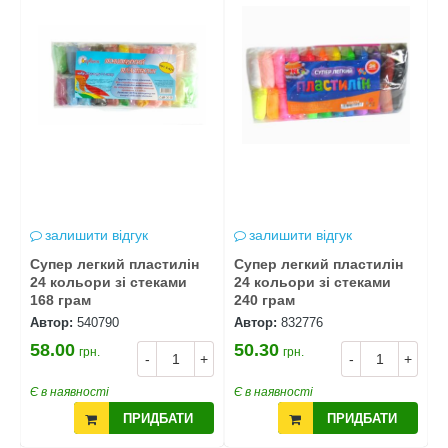
залишити відгук
залишити відгук
Супер легкий пластилін
Супер легкий пластилін
С
24 кольори зі стеками
24 кольори зі стеками
2
168 грам
240 грам
1
Автор:
540790
Автор:
832776
А
58.00
50.30
4
грн.
грн.
-
+
-
+
+
Є в наявності
Є в наявності
Є
ПРИДБАТИ
ПРИДБАТИ