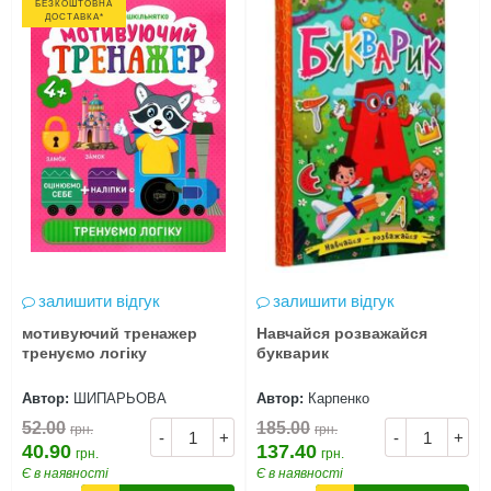
БЕЗКОШТОВНА
ДОСТАВКА*
залишити відгук
залишити відгук
мотивуючий тренажер
Навчайся розважайся
тренуємо логіку
букварик
Автор:
ШИПАРЬОВА
Автор:
Карпенко
52.00
185.00
грн.
грн.
-
+
-
+
40.90
137.40
грн.
грн.
Є в наявності
Є в наявності