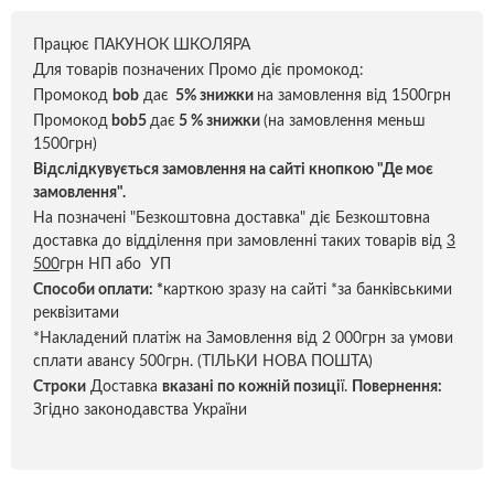
Працює ПАКУНОК ШКОЛЯРА
Для товарів позначених Промо діє промокод:
Промокод
bob
дає
5% знижки
на замовлення від 1500грн
Промокод
bob5
дає
5 % знижки
(на замовлення меньш
1500грн)
Відслідкувується замовлення на сайті кнопкою "Де моє
замовлення".
На позначені "Безкоштовна доставка" діє Безкоштовна
доставка до відділення при замовленні таких товарів від
3
500
грн НП або УП
Способи оплати:
*
карткою зразу на сайті *за банківськими
реквізитами
*Накладений платіж на Замовлення від 2 000грн за умови
сплати авансу 500грн. (ТІЛЬКИ НОВА ПОШТА)
Строки
Доставка
вказані по кожній позиці
ї.
Повернення:
Згідно законодавства України