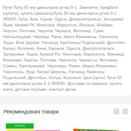
Лупи Лупа 50 мм двоколірна ручка 8-1. Замовити, придбати
(купити), купить (заказать)Лупа 50 мм двоколірна ручка 8-1
383091 Лупи: Київ, Харків, Одеса, Дніпропетровськ, Запоріжжя,
Львів, Кривий Ріг, Миколаїв, Маріуполь, Вінниця, Макіївка,
Херсон, Полтава, Чернігів, Черкаси, Житомир, Суми,
Хмельницький, Чернівці, Рівне, Івано-Франківськ, Тернопіль,
Луцьк, Біла Церква, Ужгород, Кам'янець-Подільський, Дрогобич,
Калуш, Коломия, Киев, Харьков, Одесса, Днепропетровск,
Запорожье, Львов, Кривой Рог, Николаев, Мариуполь, Винница,
Макеевка, Херсон, Полтава, Чернигов, Черкассы, Житомир,
Суммы, Хмельницкий, Черновцы, Ровно, Ивано-Франковск,
Тернополь, Луцк, Белая Церковь, Ужгород, Каменец-
Подольский, Дрогобыч, Калуш, Коломыя. Ціна (цена) Лупа 50
мм двоколірна ручка 8-1 383091. Доставка по украине, купить
книгу, детские игрушки, компакт диски.
Рекомендовані товари
ПРОМО