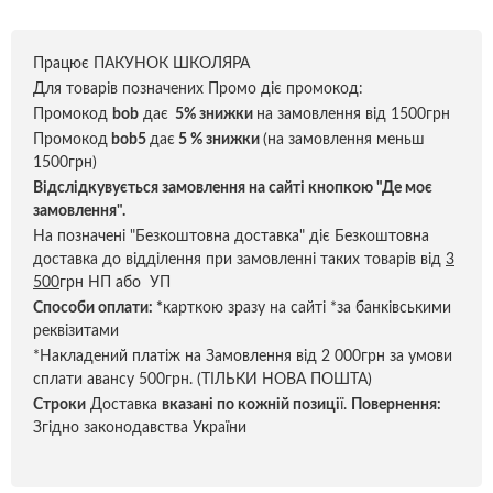
Працює ПАКУНОК ШКОЛЯРА
Для товарів позначених Промо діє промокод:
Промокод
bob
дає
5% знижки
на замовлення від 1500грн
Промокод
bob5
дає
5 % знижки
(на замовлення меньш
1500грн)
Відслідкувується замовлення на сайті кнопкою "Де моє
замовлення".
На позначені "Безкоштовна доставка" діє Безкоштовна
доставка до відділення при замовленні таких товарів від
3
500
грн НП або УП
Способи оплати:
*
карткою зразу на сайті *за банківськими
реквізитами
*Накладений платіж на Замовлення від 2 000грн за умови
сплати авансу 500грн. (ТІЛЬКИ НОВА ПОШТА)
Строки
Доставка
вказані по кожній позиці
ї.
Повернення:
Згідно законодавства України