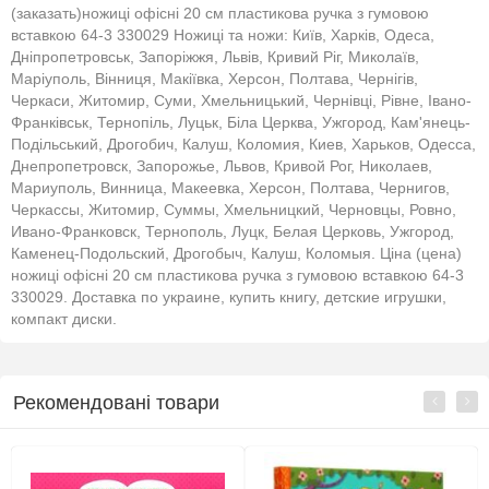
(заказать)ножиці офісні 20 см пластикова ручка з гумовою
вставкою 64-3 330029 Ножиці та ножи: Київ, Харків, Одеса,
Дніпропетровськ, Запоріжжя, Львів, Кривий Ріг, Миколаїв,
Маріуполь, Вінниця, Макіївка, Херсон, Полтава, Чернігів,
Черкаси, Житомир, Суми, Хмельницький, Чернівці, Рівне, Івано-
Франківськ, Тернопіль, Луцьк, Біла Церква, Ужгород, Кам'янець-
Подільський, Дрогобич, Калуш, Коломия, Киев, Харьков, Одесса,
Днепропетровск, Запорожье, Львов, Кривой Рог, Николаев,
Мариуполь, Винница, Макеевка, Херсон, Полтава, Чернигов,
Черкассы, Житомир, Суммы, Хмельницкий, Черновцы, Ровно,
Ивано-Франковск, Тернополь, Луцк, Белая Церковь, Ужгород,
Каменец-Подольский, Дрогобыч, Калуш, Коломыя. Ціна (цена)
ножиці офісні 20 см пластикова ручка з гумовою вставкою 64-3
330029. Доставка по украине, купить книгу, детские игрушки,
компакт диски.
Рекомендовані товари