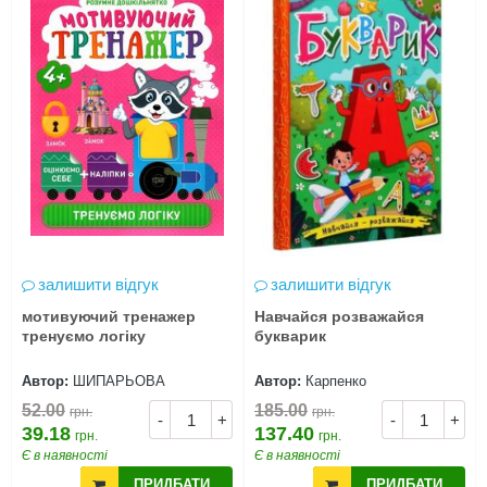
залишити відгук
залишити відгук
мотивуючий тренажер
Навчайся розважайся
тренуємо логіку
букварик
Автор:
ШИПАРЬОВА
Автор:
Карпенко
52.00
185.00
грн.
грн.
-
+
-
+
39.18
137.40
грн.
грн.
Є в наявності
Є в наявності
ПРИДБАТИ
ПРИДБАТИ