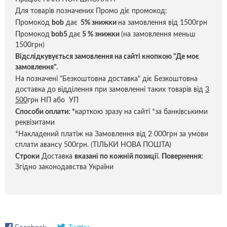
Для товарів позначених Промо діє промокод:
Промокод
bob
дає
5% знижки
на замовлення від 1500грн
Промокод
bob5
дає
5 % знижки
(на замовлення меньш
1500грн)
Відслідкувується замовлення на сайті кнопкою "Де моє
замовлення".
На позначені "Безкоштовна доставка" діє Безкоштовна
доставка до відділення при замовленні таких товарів від
3
500
грн НП або УП
Способи оплати:
*
карткою зразу на сайті *за банківськими
реквізитами
*Накладений платіж на Замовлення від 2 000грн за умови
сплати авансу 500грн. (ТІЛЬКИ НОВА ПОШТА)
Строки
Доставка
вказані по кожній позиці
ї.
Повернення:
Згідно законодавства України
Facebook
Twitter