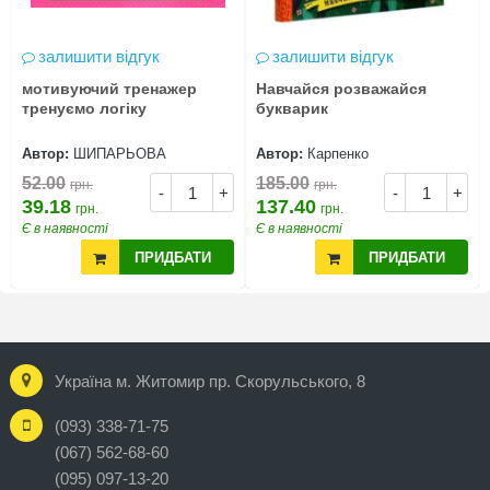
залишити відгук
залишити відгук
мотивуючий тренажер
Навчайся розважайся
тренуємо логіку
букварик
Автор:
ШИПАРЬОВА
Автор:
Карпенко
52.00
185.00
грн.
грн.
-
+
-
+
39.18
137.40
грн.
грн.
Є в наявності
Є в наявності
ПРИДБАТИ
ПРИДБАТИ
Україна м. Житомир пр. Скорульського, 8
(093) 338-71-75
(067) 562-68-60
(095) 097-13-20