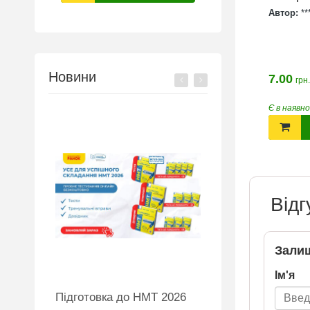
Автор:
*
Новини
7.00
грн.
Є в наявн
Відг
Залиш
Ім'я
MW
Підготовка до НМТ 2026