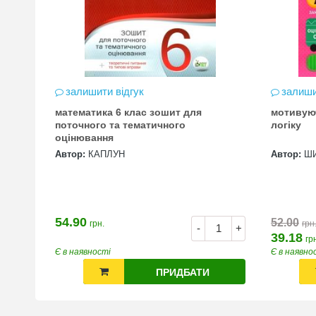
залишити відгук
залиши
математика 6 клас зошит для
мотивую
цена
поточного та тематичного
логіку
оцінювання
Автор:
КАПЛУН
Автор:
Ш
54.90
52.00
грн.
грн
+
-
+
39.18
гр
Є в наявності
Є в наявно
ПРИДБАТИ