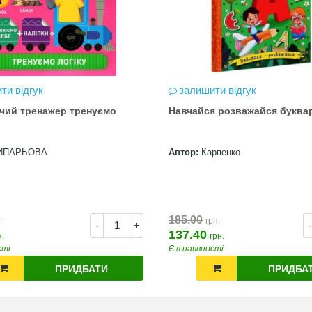
ти відгук
залишити відгук
чий тренажер тренуємо
Навчайся розважайся буква
ИПАРЬОВА
Автор:
Карпенко
185.00
.
грн.
-
+
-
137.40
н.
грн.
сті
Є в наявності
ПРИДБАТИ
ПРИДБА