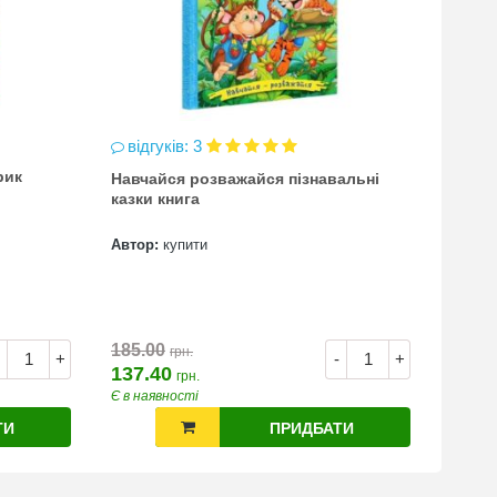
відгуків: 3
відг
рик
Навчайся розважайся пізнавальні
чинка
казки книга
(точи
Автор:
купити
Автор
7.00
185.00
грн.
+
-
+
137.40
грн.
Є в наявності
Є в на
ТИ
ПРИДБАТИ