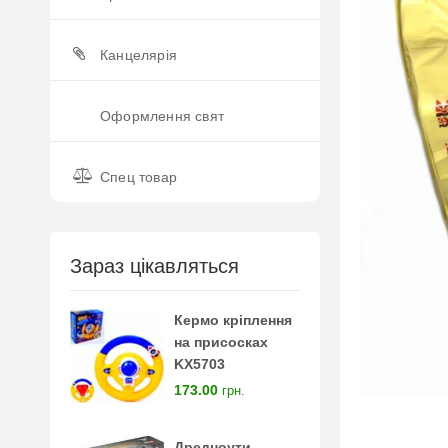
Канцелярія
Оформлення свят
Спец товар
Зараз цікавляться
Кермо кріплення
на присосках
KX5703
173.00
грн.
Дредноути