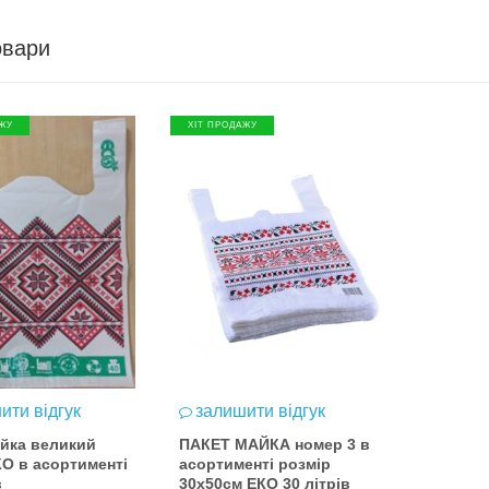
овари
ЖУ
ХІТ ПРОДАЖУ
ити відгук
залишити відгук
айка великий
ПАКЕТ МАЙКА номер 3 в
КО в асортименті
асортименті розмір
в
30х50см ЕКО 30 літрів