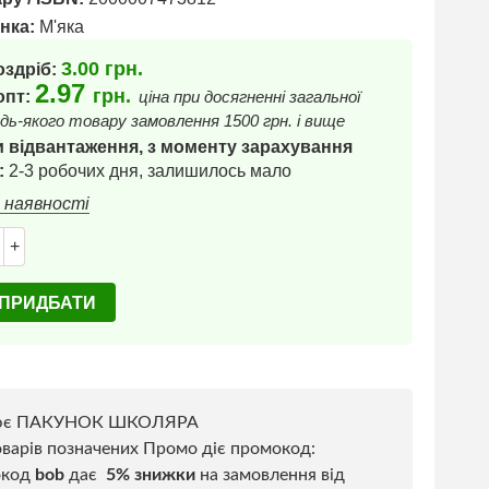
нка:
М'яка
3.00
грн.
оздріб:
2.97
грн.
 опт:
ціна при досягненні загальної
дь-якого товару замовлення 1500 грн. і вище
 відвантаження, з моменту зарахування
:
2-3 робочих дня, залишилось мало
в наявності
+
ПРИДБАТИ
ює ПАКУНОК ШКОЛЯРА
варів позначених Промо діє промокод:
окод
bob
дає
5% знижки
на замовлення від