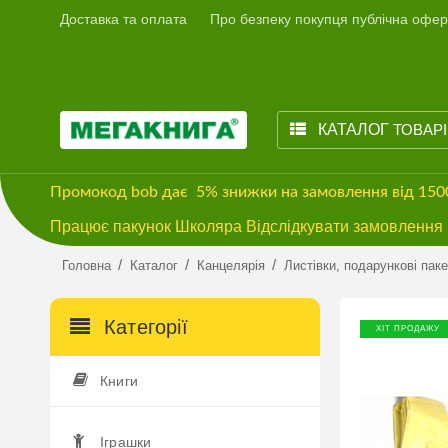
Доставка та оплата
Про безпеку покупця публічна офер
КАТАЛОГ
ТОВАР
Промокод
bob
дає
5% знижки
на замовлення від 15
Працює пакунок Школяра Відслідкувати замовлення м
/
/
/
Головна
Каталог
Канцелярія
Листівки, подарункові пак
Категорії
ХІТ ПРОДАЖУ
Книги
Іграшки