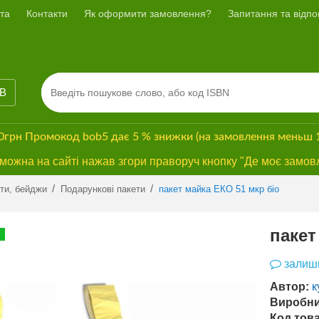
та
Контакти
Як оформити замовлення?
Запитання та відпов
ІВ
00грн
Промокод
bob5
дає
5 % знижки
(на замовлення меньш 
ожна на сайті нажав згори праворуч кнопку "Де моє замов
/
/
ети, бейджи
Подарункові пакети
пакет майка ЕКО 51 мкр біо
пакет
залиши
Автор:
к
Виробни
Код това