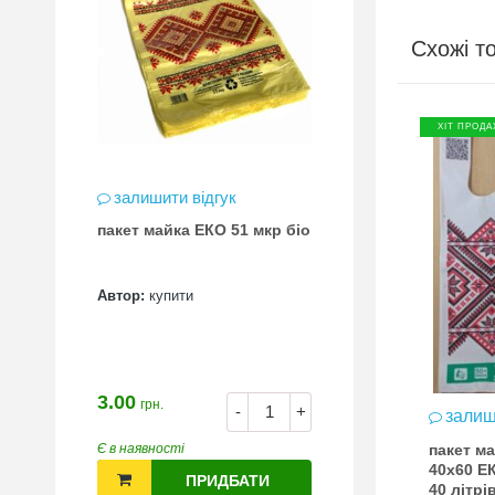
Схожі т
ХІТ ПРОДА
залишити відгук
пакет майка ЕКО 51 мкр біо
Автор:
купити
3.00
грн.
-
+
залиш
пакет м
Є в наявності
40х60 Е
ПРИДБАТИ
40 літрі