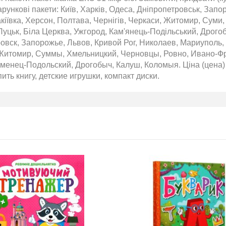
рункові пакети: Київ, Харків, Одеса, Дніпропетровськ, Запор
кіївка, Херсон, Полтава, Чернігів, Черкаси, Житомир, Суми,
Луцьк, Біла Церква, Ужгород, Кам'янець-Подільський, Дрого
овск, Запорожье, Львов, Кривой Рог, Николаев, Мариуполь,
Житомир, Суммы, Хмельницкий, Черновцы, Ровно, Ивано-Фра
менец-Подольский, Дрогобыч, Калуш, Коломыя. Ціна (цена) 
пить книгу, детские игрушки, компакт диски.