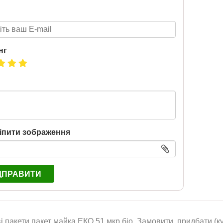
розігрують автомобіль!
2020-06-09
Нова пошта та BMW розігрують
автомобіль! Пам’ятайте: кожна
посилка — це один шанс стати
нг
власником нового автомобіля.
Період дії акції: 15.06 - 31.07
Механіка: отримуй одну посилку
Новою поштою і приймай
участь в розіграші авто. Кожна
посилка = 1 шанс на виграш
Максимальна кількість шансів -
15 Реєстрація в акції за номером
іпити зображення
телефону Сторінка
акції: http://novaposhta.ua/win_bmw
ДПРАВИТИ
 пакети пакет майка ЕКО 51 мкр біо. Замовити, придбати (ку