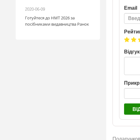
іль!
Email
2020-06-09
2026-06-18
зігрують
Готуйтеся до НМТ 2026 за
: кожна
посібниками видавництва Ранок
с стати
Рейти
мобіля.
1.07
у посилку
Відгук
май
. Кожна
граш
шансів -
а номером
Прикр
a.ua/win_bmw
ВІ
Подарункові