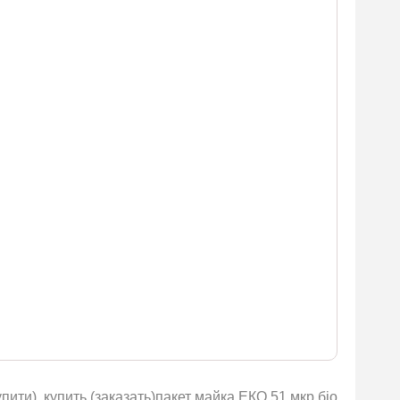
пити), купить (заказать)пакет майка ЕКО 51 мкр біо