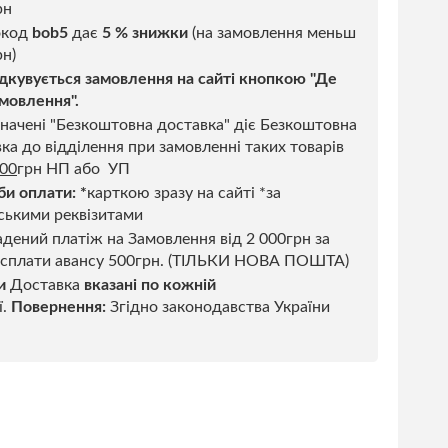
рн
код
bob5
дає
5 % знижки
(на замовлення меньш
н)
дкувується замовлення на сайті кнопкою "Де
мовлення".
начені "Безкоштовна доставка" діє Безкоштовна
ка до відділення при замовленні таких товарів
500
грн НП або УП
би оплати:
*
карткою зразу на сайті *за
ськими реквізитами
дений платіж на Замовлення від 2 000грн за
 сплати авансу 500грн. (ТІЛЬКИ НОВА ПОШТА)
и
Доставка
вказані по кожній
ї.
Повернення:
Згідно законодавства України