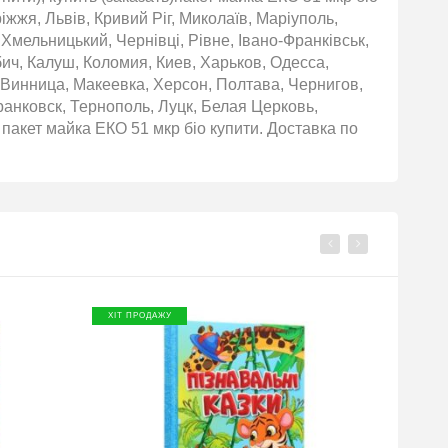
іжжя, Львів, Кривий Ріг, Миколаїв, Маріуполь,
 Хмельницький, Чернівці, Рівне, Івано-Франківськ,
бич, Калуш, Коломия, Киев, Харьков, Одесса,
 Винница, Макеевка, Херсон, Полтава, Чернигов,
нковск, Тернополь, Луцк, Белая Церковь,
пакет майка ЕКО 51 мкр біо купити. Доставка по
ХІТ ПРОДАЖУ
ХІТ П