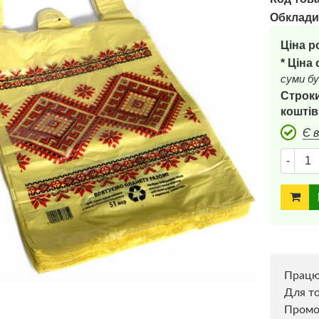
Обклади
Ціна р
* Ціна
суми бу
Строки
коштів
Є 
-
Прац
Для то
Пром