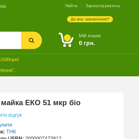
Увійти
Зареєструватись
іді
Де моє замовлення?
Мій кошик
0
грн.
1500грн)
лення".
 майка ЕКО 51 мкр біо
ти відгук
упити
к:
ТНК
ру / ISBN:
2000007473812