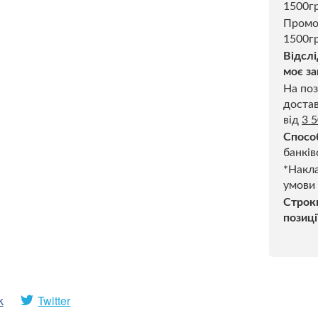
1500г
Промо
1500гр
Відслі
моє за
На поз
достав
від
3 
Спосо
банків
*Накла
умови
Строк
позиці
k
Twitter