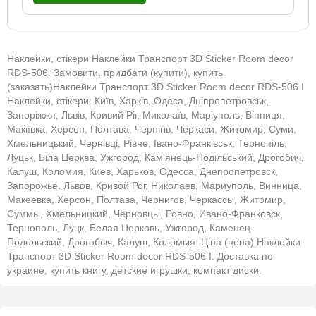
Наклейки, стікери Наклейки Транспорт 3D Sticker Room decor
RDS-506. Замовити, придбати (купити), купить
(заказать)Наклейки Транспорт 3D Sticker Room decor RDS-506 І
Наклейки, стікери: Київ, Харків, Одеса, Дніпропетровськ,
Запоріжжя, Львів, Кривий Ріг, Миколаїв, Маріуполь, Вінниця,
Макіївка, Херсон, Полтава, Чернігів, Черкаси, Житомир, Суми,
Хмельницький, Чернівці, Рівне, Івано-Франківськ, Тернопіль,
Луцьк, Біла Церква, Ужгород, Кам'янець-Подільський, Дрогобич,
Калуш, Коломия, Киев, Харьков, Одесса, Днепропетровск,
Запорожье, Львов, Кривой Рог, Николаев, Мариуполь, Винница,
Макеевка, Херсон, Полтава, Чернигов, Черкассы, Житомир,
Суммы, Хмельницкий, Черновцы, Ровно, Ивано-Франковск,
Тернополь, Луцк, Белая Церковь, Ужгород, Каменец-
Подольский, Дрогобыч, Калуш, Коломыя. Ціна (цена) Наклейки
Транспорт 3D Sticker Room decor RDS-506 І. Доставка по
украине, купить книгу, детские игрушки, компакт диски.