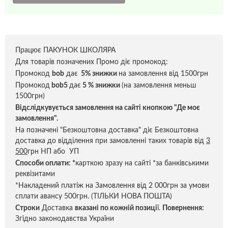
Працює ПАКУНОК ШКОЛЯРА
Для товарів позначених Промо діє промокод:
Промокод
bob
дає
5% знижки
на замовлення від 1500грн
Промокод
bob5
дає
5 % знижки
(на замовлення меньш
1500грн)
Відслідкувується замовлення на сайті кнопкою "Де моє
замовлення".
На позначені "Безкоштовна доставка" діє Безкоштовна
доставка до відділення при замовленні таких товарів від
3
500
грн НП або УП
Способи оплати:
*
карткою зразу на сайті *за банківськими
реквізитами
*Накладений платіж на Замовлення від 2 000грн за умови
сплати авансу 500грн. (ТІЛЬКИ НОВА ПОШТА)
Строки
Доставка
вказані по кожній позиці
ї.
Повернення:
Згідно законодавства України