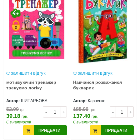
залишити відгук
залишити відгук
мотивуючий тренажер
Навчайся розважайся
тренуємо логіку
букварик
Автор:
ШИПАРЬОВА
Автор:
Карпенко
52.00
185.00
грн.
грн.
-
+
-
+
39.18
137.40
грн.
грн.
Є в наявності
Є в наявності
ПРИДБАТИ
ПРИДБАТИ