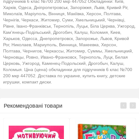
підручників 6 клас №700 200 мкр 447052 Обкладинки: Київ,
Харків, Одеса, Дніпропетровськ, Запоріжжя, Львів, Кривий Ріг,
Миколаїв, Маріуполь, Вінниця, Макіївка, Херсон, Полтава,
Чернігів, Черкаси, Житомир, Суми, Хмельницький, Чернівці,
Рівне, Івано-Франківськ, Тернопіль, Луцьк, Біла Церква, Ужгород,
Кам'янець-Подільський, Дрогобич, Калуш, Коломия, Киев,
Харьков, Одесса, Днепропетровск, Запорожье, Львов, Кривой
Рог, Николаев, Мариуполь, Винница, Макеевка, Херсон,
Полтава, Чернигов, Черкассы, Житомир, Суммы, Хмельницкий,
Черновцы, Ровно, Ивано-Франковск, Тернополь, Луцк, Белая
Церковь, Ужгород, Каменец-Подольский, Дрогобыч, Калуш,
Коломыя. Ціна (цена) обкладинки для підручників 6 клас №700
200 мкр 447052. Доставка по украине, купить книгу, детские
игрушки, компакт диски.
Рекомендовані товари