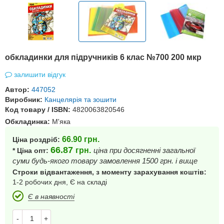
обкладинки для підручників 6 клас №700 200 мкр
залишити відгук
Автор:
447052
Виробник:
Канцелярія та зошити
Код товару / ISBN:
4820063820546
Обкладинка:
М'яка
66.90
грн.
Ціна роздріб:
66.87
грн.
ціна при досягненні загальної
* Ціна опт:
суми будь-якого товару замовлення 1500 грн. і вище
Строки відвантаження, з моменту зарахування коштів:
1-2 робочих дня, Є на складі
Є в наявності
-
+