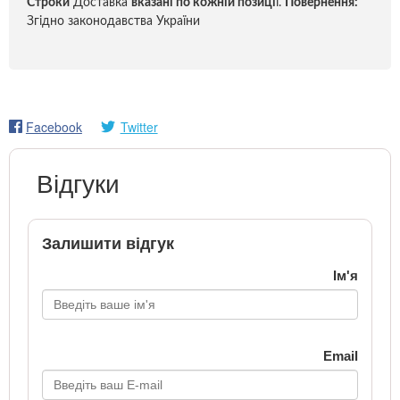
Строки
Доставка
вказані по кожній позиці
ї.
Повернення:
Згідно законодавства України
Facebook
Twitter
Відгуки
Залишити відгук
Ім'я
Email