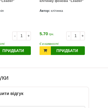
"Leader"
клітинку фонова "Leader"
нія
Автор:
клітинка
5.70
грн.
-
+
-
+
ості
Є в наявності
ПРИДБАТИ
ПРИДБАТИ
уки
ити відгук