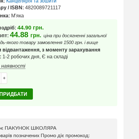
к:
Канцелярія та зошити
ру / ISBN:
4820089721117
нка:
М'яка
44.90
грн.
оздріб:
44.88
грн.
 опт:
ціна при досягненні загальної
дь-якого товару замовлення 1500 грн. і вище
 відвантаження, з моменту зарахування
:
1-2 робочих дня, Є на складі
в наявності
+
ПРИДБАТИ
ює ПАКУНОК ШКОЛЯРА
варів позначених Промо діє промокод: