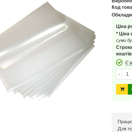
Виробни
Код това
Обклади
Ціна р
* Ціна
суми бу
Строки
коштів
Є 
-
Прац
Для то