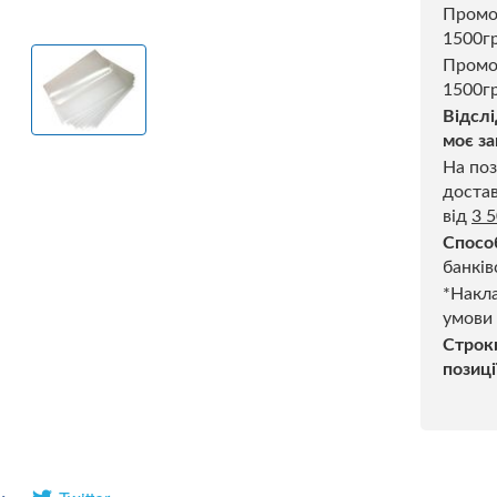
Пром
1500г
Промо
1500гр
Відслі
моє за
На поз
достав
від
3 
Спосо
банків
*Накла
умови
Строк
позиці