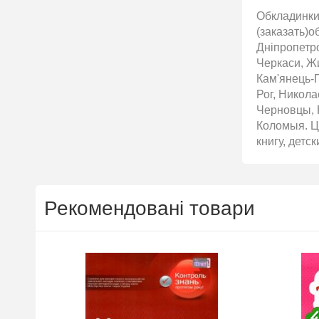
Обкладинки 
(заказать)о
Дніпропетро
Черкаси, Жи
Кам'янець-П
Рог, Никол
Черновцы, 
Коломыя. Ці
книгу, детс
Рекомендовані товари