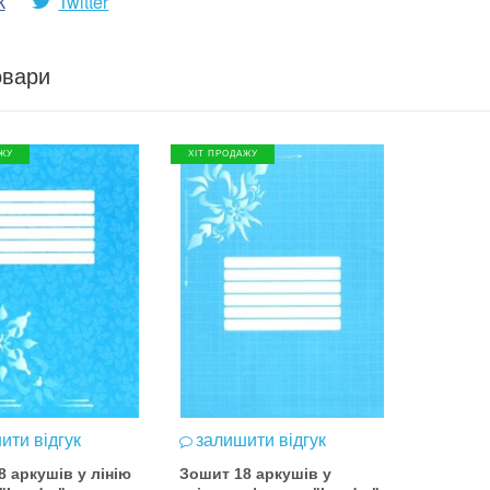
k
Twitter
овари
ЖУ
ХІТ ПРОДАЖУ
ити відгук
залишити відгук
 аркушів у лінію
Зошит 18 аркушів у