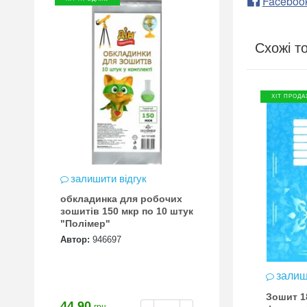
Faceboo
Схожі т
ХІТ ПРОДА
залишити відгук
обкладинка для робочих
зошитів 150 мкр по 10 штук
"Полімер"
Автор:
946697
залиш
Зошит 18
44.90