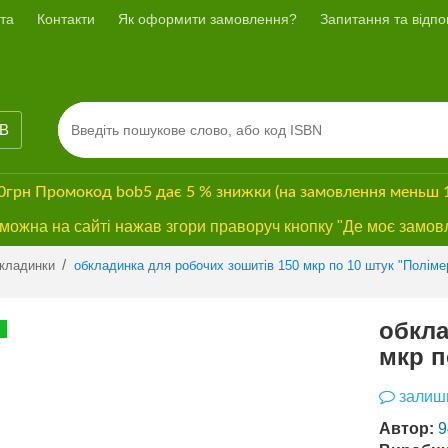
та
Контакти
Як оформити замовлення?
Запитання та відпов
ІВ
00грн
Промокод
bob5
дає
5 % знижки
(на замовлення меньш 
ожна на сайті нажав згори праворуч кнопку "Де моє замов
Previous
Next
/
кладинки
обкладинка для робочих зошитів 150 мкр по 10 штук "Поліме
обкла
ХІТ ПРОДАЖУ
мкр п
залиши
Автор:
9