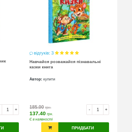
відгуків: 3
відг
рик
Навчайся розважайся пізнавальні
чинка
казки книга
(точи
Автор:
купити
Автор
7.00
185.00
грн.
+
-
+
137.40
грн.
Є в наявності
Є в на
ТИ
ПРИДБАТИ