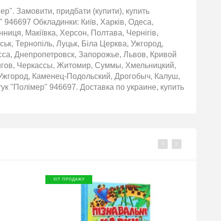
р". Замовити, придбати (купити), купить
" 946697 Обкладинки: Київ, Харків, Одеса,
нниця, Макіївка, Херсон, Полтава, Чернігів,
ьк, Тернопіль, Луцьк, Біла Церква, Ужгород,
сса, Днепропетровск, Запорожье, Львов, Кривой
игов, Черкассы, Житомир, Суммы, Хмельницкий,
Ужгород, Каменец-Подольский, Дрогобыч, Калуш,
ук "Полімер" 946697. Доставка по украине, купить
ХІТ ПРОДАЖУ
ХІТ П