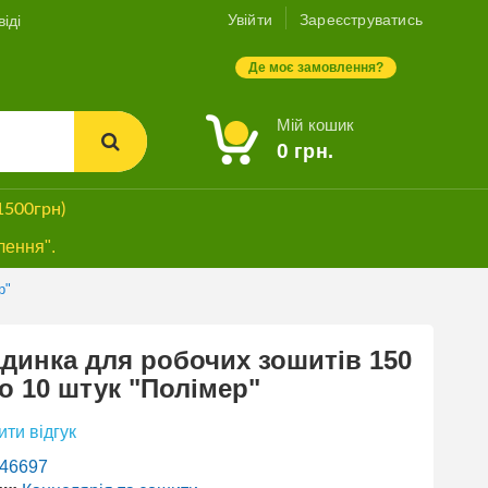
Увійти
Зареєструватись
іді
Де моє замовлення?
Мій кошик
0
грн.
1500грн)
лення".
р"
динка для робочих зошитів 150
о 10 штук "Полімер"
ти відгук
46697