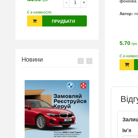
грн.
фонова 
-
+
Є в наявності
Автор:
лі
ПРИДБАТИ
5.70
грн.
Є в наявн
Новини
Відг
Залиш
Ім'я