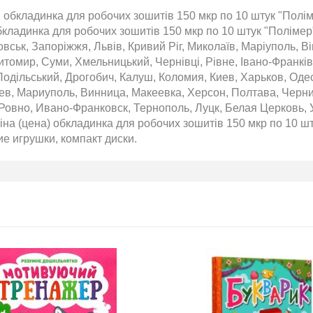
обкладинка для робочих зошитів 150 мкр по 10 штук "Поліме
бкладинка для робочих зошитів 150 мкр по 10 штук "Полімер
вськ, Запоріжжя, Львів, Кривий Ріг, Миколаїв, Маріуполь, Ві
томир, Суми, Хмельницький, Чернівці, Рівне, Івано-Франківс
одільський, Дрогобич, Калуш, Коломия, Киев, Харьков, Оде
аев, Мариуполь, Винница, Макеевка, Херсон, Полтава, Черн
Ровно, Ивано-Франковск, Тернополь, Луцк, Белая Церковь, 
на (цена) обкладинка для робочих зошитів 150 мкр по 10 шт
кие игрушки, компакт диски.