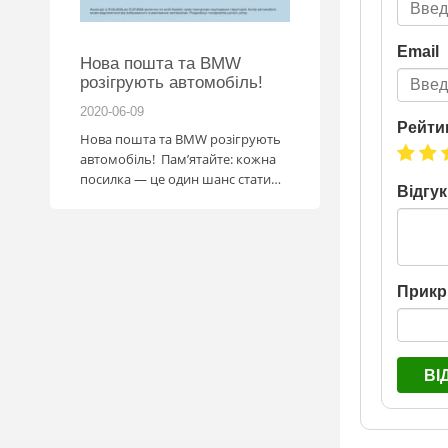
Email
 2026
Нова пошта та BMW
розігрують автомобіль!
2020-06-09
2026-06-18
Рейти
за
Нова пошта та BMW розігрують
ва Ранок
автомобіль! Пам’ятайте: кожна
посилка — це один шанс стати
Відгук
власником нового автомобіля.
Період дії акції: 15.06 - 31.07
Механіка: отримуй одну посилку
Новою поштою і приймай
участь в розіграші авто. Кожна
Прикр
посилка = 1 шанс на виграш
Максимальна кількість шансів -
15 Реєстрація в акції за номером
телефону Сторінка
ВІ
акції: http://novaposhta.ua/win_bmw