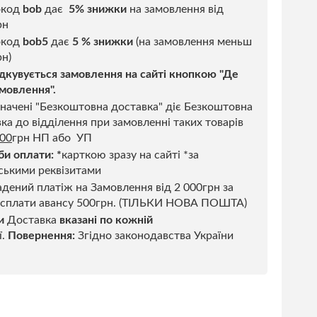
окод
bob
дає
5% знижки
на замовлення від
рн
код
bob5
дає
5 % знижки
(на замовлення меньш
н)
дкувується замовлення на сайті кнопкою "Де
мовлення".
начені "Безкоштовна доставка" діє Безкоштовна
ка до відділення при замовленні таких товарів
500
грн НП або УП
би оплати:
*
карткою зразу на сайті *за
ськими реквізитами
дений платіж на Замовлення від 2 000грн за
 сплати авансу 500грн. (ТІЛЬКИ НОВА ПОШТА)
и
Доставка
вказані по кожній
ї.
Повернення:
Згідно законодавства України