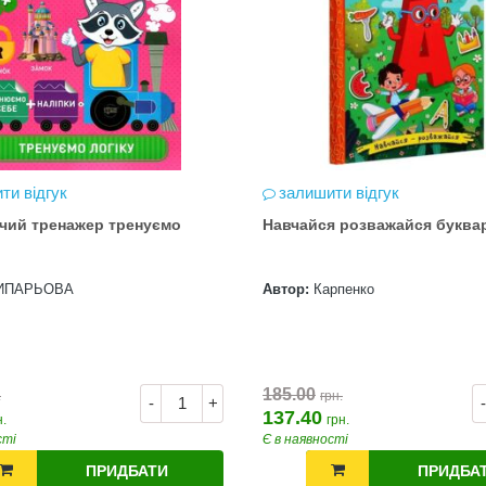
ти відгук
залишити відгук
чий тренажер тренуємо
Навчайся розважайся буква
ИПАРЬОВА
Автор:
Карпенко
185.00
.
грн.
-
+
-
137.40
н.
грн.
сті
Є в наявності
ПРИДБАТИ
ПРИДБА