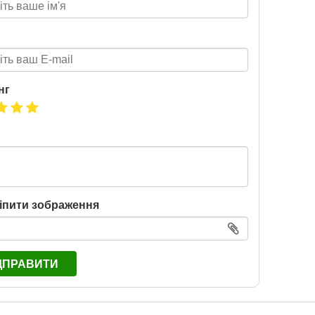
Підготовка до НМТ 2026
2020-06-09
нг
Готуйтеся до НМТ 2026 за
посібниками видавництва Ранок
іпити зображення
ДПРАВИТИ