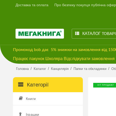
Доставка та оплата
Про безпеку покупця публічна офер
КАТАЛОГ
ТОВАР
Промокод
bob
дає
5% знижки
на замовлення від 15
Працює пакунок Школяра Відслідкувати замовлення м
/
/
/
/
Головна
Каталог
Канцелярія
Папки та обкладинки
Об
Категорії
ХІТ ПРОДАЖУ
Книги
Іграшки