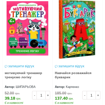
залишити відгук
залишити відгук
мотивуючий тренажер
Навчайся розважайся
тренуємо логіку
букварик
Автор:
ШИПАРЬОВА
Автор:
Карпенко
52.00
185.00
грн.
грн.
-
+
-
+
39.18
137.40
грн.
грн.
Є в наявності
Є в наявності