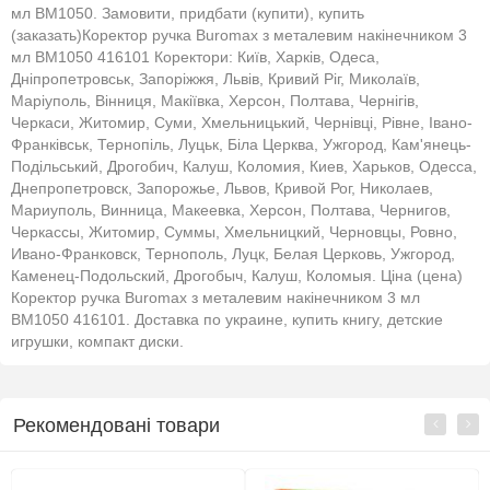
мл ВМ1050. Замовити, придбати (купити), купить
(заказать)Коректор ручка Buromax з металевим накінечником 3
мл ВМ1050 416101 Коректори: Київ, Харків, Одеса,
Дніпропетровськ, Запоріжжя, Львів, Кривий Ріг, Миколаїв,
Маріуполь, Вінниця, Макіївка, Херсон, Полтава, Чернігів,
Черкаси, Житомир, Суми, Хмельницький, Чернівці, Рівне, Івано-
Франківськ, Тернопіль, Луцьк, Біла Церква, Ужгород, Кам'янець-
Подільський, Дрогобич, Калуш, Коломия, Киев, Харьков, Одесса,
Днепропетровск, Запорожье, Львов, Кривой Рог, Николаев,
Мариуполь, Винница, Макеевка, Херсон, Полтава, Чернигов,
Черкассы, Житомир, Суммы, Хмельницкий, Черновцы, Ровно,
Ивано-Франковск, Тернополь, Луцк, Белая Церковь, Ужгород,
Каменец-Подольский, Дрогобыч, Калуш, Коломыя. Ціна (цена)
Коректор ручка Buromax з металевим накінечником 3 мл
ВМ1050 416101. Доставка по украине, купить книгу, детские
игрушки, компакт диски.
Рекомендовані товари