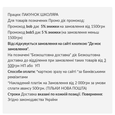
Працює ПАКУНОК ШКОЛЯРА
Для товарів позначених Промо діє промокод:
Промокод
bob
дає
5% знижки
на замовлення від 1500грн
Промокод
bob5
дає
5 % знижки
(на замовлення меньш
1500грн)
Відслідкувується замовлення на сайті кнопкою "Де моє
замовлення".
На позначені "Безкоштовна доставка" діє Безкоштовна
доставка до відділення при замовленні таких товарів від
3
500
грн НП або УП
Способи оплати:
*
карткою зразу на сайті *за банківськими
реквізитами
*Накладений платіж на Замовлення від 2 000грн за умови
сплати авансу 500грн. (ТІЛЬКИ НОВА ПОШТА)
Строки
Доставка
вказані по кожній позиці
ї.
Повернення:
Згідно законодавства України