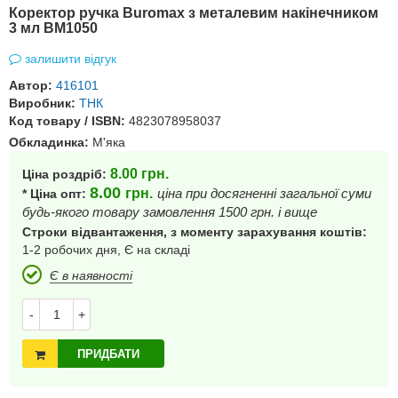
Коректор ручка Buromax з металевим накінечником
3 мл ВМ1050
залишити відгук
Автор:
416101
Виробник:
ТНК
Код товару / ISBN:
4823078958037
Обкладинка:
М'яка
8.00
грн.
Ціна роздріб:
8.00
грн.
ціна при досягненні загальної суми
* Ціна опт:
будь-якого товару замовлення 1500 грн. і вище
Строки відвантаження, з моменту зарахування коштів:
1-2 робочих дня, Є на складі
Є в наявності
-
+
ПРИДБАТИ